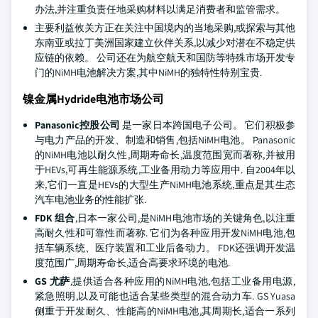
办法,并注重负责任地采购材料以满足消费者和监管需求。
主要利益攸关方正在关注中国境内的当地采购,或探索与其他
东南亚或拉丁美洲国家建立伙伴关系,以减少对潜在不稳定供
应链的依赖。 公司还在为航空航天和国防等特殊市场开发专
门的NiMH电池解决方案,其中NiMH的独特性特别宝贵.
镍金属Hydride电池市场公司
Panasonic控股公司
是一家日本跨国电子公司。 它们积极参
与电力产品的开发、制造和销售,包括NiMH电池。 Panasonic
的NiMH电池以耐久性,周期寿命长,温度范围宽而著称,并被用
于HEVs,可再生能源系统,工业备用动力等应用中. 自2004年以
来,它们一直是HEVs的大型生产NiMH电池系统,重点是其生态
汽车电池业务的性能扩张.
FDK 组合
,日本一家公司,是NiMH电池市场的关键角色,以注重
高耐久性和可靠性而著称. 它们为各种应用开发NiMH电池,包
括车辆系统、医疗装置和工业后备动力。 FDK还强调开发温
度范围广,周期寿命长,适合高要求环境的电池.
GS 尤萨
,提供适合各种应用的NiMH电池,包括工业备用电源,
紧急照明,以及可能也适合某些类型的混合动力车. GS Yuasa
侧重于开发耐久、性能高的NiMH电池,其周期长,适合一系列