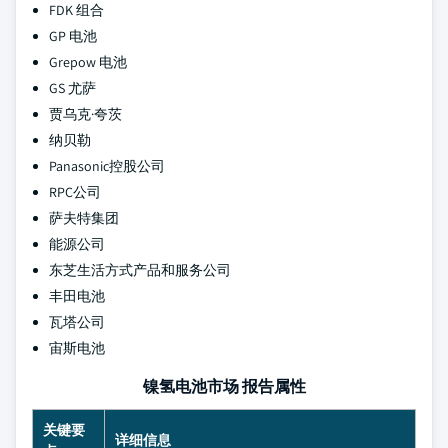
FDK 组合
GP 电池
Grepow 电池
GS 尤萨
贾乌克·夸茨
纳贝勒
Panasonic控股公司
RPC公司
萨夫特集团
能源公司
东芝生活方式产品和服务公司
丰田电池
瓦塔公司
宙斯电池
镍氢电池市场 报告属性
关键要
详细信息