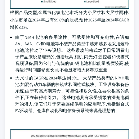
根据产品类型,金属氢化镍电池市场分为小尺寸和大尺寸两种.
小型市场在2024年占有59.8%的股权,预计2025年至2034年CAGR
增长3.1%.
由于NiMH电池的多用途性、可承受性和可充电性,在诸如
AA、AAA、C和D电池等小型产品类型中越来越多地采用这种
电池,这推动了业务设想。 这些紧凑的格式对于日常消费电
子产品来说是理想的,包括玩具,相机,闪光灯,遥控器和便携式
音频设备,因为它们与传统的镍-镉电池相比能量密度较高,使
得运行时间能够更长,而不会显著增大体积或重量.
大尺寸的CAGR在2034年达到5%。 大型产品类型的NiMH电
池,如混合动力车辆的棱镜式和圆柱式模块、工业设备和备份
系统,由于其高周期寿命、可靠性和耐久性,在要求很高的条
件下,正在获得牵引力。 这些电池具有承受频繁的深充电循
环的潜力,使它们对于需要连续供电的应用程序,包括混合式
EV驱动器、仓库自动化和电信备份系统来说是理想的。