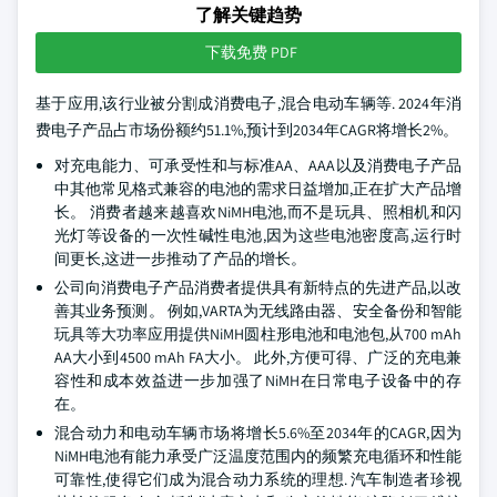
了解关键趋势
下载免费 PDF
基于应用,该行业被分割成消费电子,混合电动车辆等. 2024年消
费电子产品占市场份额约51.1%,预计到2034年CAGR将增长2%。
对充电能力、可承受性和与标准AA、AAA以及消费电子产品
中其他常见格式兼容的电池的需求日益增加,正在扩大产品增
长。 消费者越来越喜欢NiMH电池,而不是玩具、照相机和闪
光灯等设备的一次性碱性电池,因为这些电池密度高,运行时
间更长,这进一步推动了产品的增长。
公司向消费电子产品消费者提供具有新特点的先进产品,以改
善其业务预测。 例如,VARTA为无线路由器、安全备份和智能
玩具等大功率应用提供NiMH圆柱形电池和电池包,从700 mAh
AA大小到4500 mAh FA大小。 此外,方便可得、广泛的充电兼
容性和成本效益进一步加强了NiMH在日常电子设备中的存
在。
混合动力和电动车辆市场将增长5.6%至2034年的CAGR,因为
NiMH电池有能力承受广泛温度范围内的频繁充电循环和性能
可靠性,使得它们成为混合动力系统的理想. 汽车制造者珍视