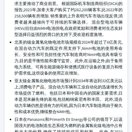
求主要推动了商业前景。 根据国际机车制造商组织(OICA)的
报告,2023年,加拿大客户购买了约262,200辆客车,比2022年的
258,500辆有所增加. 销售量的上升表明汽车市场出现反弹,消
费者越来越倾向于可持续的车辆选择。 混合型电动车辆
(HEVs)往往由NiMH电池供电,在政府奖励和消费者对生态友好
型选择日益强烈的胃口的支持下,受欢迎程度激增。
北美的镍金属氢化物电池市场规模在2024年超过了6亿美元,
在混合动力汽车的既定作用支持下,NimH电池的使用寿命
长、安全性和可负担性使汽车制造商对NimH电池具有吸引
力,目的是平衡性能和遵守监管。 此外,在运输之外,由于备用
电力系统、可再生能源储存和便携式医疗设备的复原力和维
护需求低,这些设备的使用正在增加。
亚太镍金属氢化物电池市场预计到2034年将达到32亿美元以
上,消费电子产品、混合动力车辆和工业自动化的迅速增长为
市场提供了燃料。 包括日本和中国在内的国家主要需求,日
本是尼米赫先锋的基地,包括帕纳索尼奇和丰田。 此外,混合
动力车辆仍然是强有力的司机,因为日本汽车制造商由于耐久
性和成本优势,继续整合NiMH包。
日本在Panasonic和Primerth EV Energy等公司的领导下,以该
国强大的电池制造生态系统为燃料的金属氢化镍电池中占有
相当大的份额,确保了持续的供应和创新。 此外,在2022