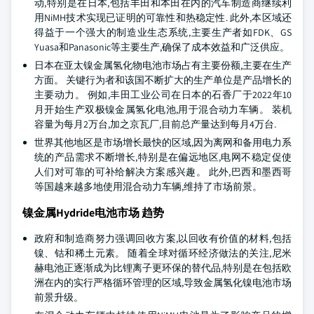
动,特别是在日本,包括丰田和本田在内的汽车制造商继续利
用NiMH技术实现已证明的可靠性和热稳定性. 此外,本区域还
得益于一个强大的制造业生态系统,主要生产者如FDK、GS
Yuasa和Panasonic等主要生产,确保了成本效益和广泛供应。
日本在亚太镍金属氢化物电池市场占有主要份额,主要在生产
方面。 关键行为者和该国不断扩大的生产单位是产品增长的
主要动力。 例如,丰田工业公司在日本的石香厂于2022年10
月开始生产双极镍金属氢化电池,用于混合动力车辆。 装机
容量为每月2万台,加之京瓦厂,目前总产量达到每月4万台.
世界其他地区是市场增长最快的区域,因为离网和备用电力系
统的产品需求不断增长,特别是在偏远地区,电网不稳定促使
人们对可靠的可补给解决方案感兴趣。 此外,巴西和墨西哥
等国越来越多地使用混合动力车辆,维持了市场前景。
镍金属Hydride电池市场 趋势
政府和制造商努力强调回收方案,以回收有价值的材料,包括
镍、钴和稀土元素。 随着全球对循环经济做法的关注,尼米
赫电池正逐渐成为比锂离子更环保的替代品,特别是在包括欧
洲在内的实行严格循环管理的区域,导致金属氢化镍电池市场
前景升级。