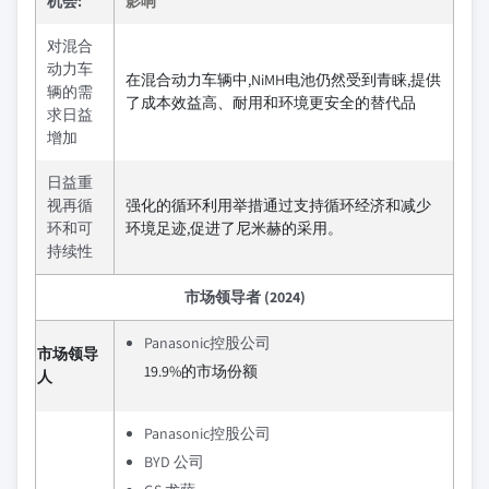
机会:
影响
对混合
动力车
在混合动力车辆中,NiMH电池仍然受到青睐,提供
辆的需
了成本效益高、耐用和环境更安全的替代品
求日益
增加
日益重
视再循
强化的循环利用举措通过支持循环经济和减少
环和可
环境足迹,促进了尼米赫的采用。
持续性
市场领导者 (2024)
Panasonic控股公司
市场领导
19.9%的市场份额
人
Panasonic控股公司
BYD 公司