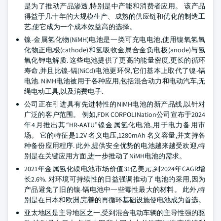
是为了推动产品渗透,特别是中产能和消费者应用。 该产品
得益于几十年的大规模生产、成熟的供应链和优化的制造工
艺,使它成为一个成本效益高的选择。
镍-金属氢化物(NiMH)电池是一类可充电电池,使用镍氧氢氧
化物正电极(cathode)和氢吸收金属合金负电极(anode)与氢
氧化钾电解质. 这些电池提供了更高的能量密度,更长的循环
寿命,并且比镍-镉(NiCd)电池更环保,它们基本上取代了镍-镉
电池. NiMH电池被用于各种应用,包括混合动力和电动汽车,无
绳电动工具,以及消费电子.
公司正在引进具有先进特性的NiMH电池的新产品线,以针对
广泛的客户范围。 例如,FDK CORPOLINation公司宣布于2024
年4月推出其“HR-AATU”镍金属氢化电池,用于电力备用市
场。 它的特征是1.2V 名义电压,1280mAh 名义容量,并支持各
种备份应用程序. 此外,提供安全优势的电池越来越受欢迎,特
别是在关键应用方面,进一步推动了NiMH电池的需求。
2021年金属氢化镍电池市场价值31亿美元,到2024年CAGR增
长2.6%. 对环境可持续性的日益强调推动了电池的采用,因为
产品避免了旧的镍-镉电池中一些毒性最大的材料。 此外,特
别是在日本和欧洲,完善的再循环基础设施使电池成为首选。
亚太地区是主导地区之一,受到混合电动车辆的主导性强的驱