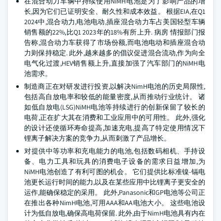
在混合动力车辆中持续使用NiMH电池是为了影响产品的增
长,因为它们已证明安全、耐久性和成本效益。 根据EIA,在Q1
2024中,混合动力,电池电动,插座混合动力车占美国轻型车辆
销售额的22%,比Q1 2023年的18%有所上升. 病房 情报部门报
告称,混合动力车获得了市场份额,而电池电动和插座混合动
力则保持稳定. 此外,越来越多的倡议促进混合流动,作为向全
电气化过渡,HEV销售额上升,直接加强了汽车部门的NiMH电
池需求。
制造商正在对研发进行投资,以解决NimH电池的历史局限性,
包括高自放电率和较低的能量密度,从而推动行业统计。 诸
如低自放电(LSG)NiMH电池等持续进行的创新保留了较长的
电荷,正在扩大其在消费和工业应用中的可用性。 此外,强化
的设计还使循环寿命提高,加速充电,提高了特定使用情况下
锂离子解决方案的竞争力,从而刺激了产品增长。
对提供中等功率和充电能力的电池,包括数码相机、手持设
备、电力工具和玩具的消费电子设备的需求日益增加,为
NiMH电池创造了有利可图的机会。 它们提供比标准镍-镉电
池更长运行时间的能力,以及在某些应用中比锂离子更安全的
运作,能确保稳定的采用。 此外,Panasonic和GP电池等公司正
在推出各种NimH电池,可用AAA和AA电池大小。 这些电池设
计为低自放电,确保高电荷保留. 此外,由于NimH电池具有内在