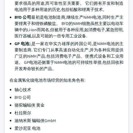
要求很高的用途,而可靠性至关重要。 它们拥有开发和制造
电池用于多种用途的历史,包括铅酸和锂离子技术。
BYD 公司
最初是电池制造商,继续生产NiMH电池,同时生产主
要锂离子和锂铁磷酸盐。 BYD的NiMH细胞虽然主要以电动车
辆中的Li-ion而闻名,但被用于各种应用,如消费电子,紧急照明,
医疗器械,以及可能的一些专用工业设备.
GP 电池
),是一家在华实力雄厚的跨国公司,是NiMH电池的主
要制造商. 它们专门从事高速自动化生产,并为各种应用提供
广泛的NiMH产品,包括消费电子产品、便携式设备和工业用
途。 GP电池还侧重于NiMH电池的可持续性举措,包括回收和
开发寿命较长的产品。
在金属氢化镍电池市场经营的知名角色有:
轴心技术
BYD 公司
骆驼蝙蝠侠 黄金
杜拉斯尔
迪纳米斯 蝙蝠侠GmbH
爱沙尼亚 电池