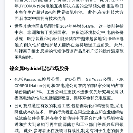
年,TYCORUN作为电池互换解决方案的全球领先者,报告称日
本每年生产超过85%的世界镍氢电池。 此外,在专利技术方
面,日本对中国拥有技术优势.
世界其他地区市场预计到2034年将增长4.8%。 这一类别包括
中东、非洲和拉丁美洲国家。 在多边环境协定中,电信备份
系统、医疗装置和可再生能源储存中越来越多地采用NiMH电
池,而耐久性和低维护是关键所在,这将增强工业前景。 此外,
与锂离子相比,恶劣的气候使得该产品具有广泛的操作温度范
围和韧性。
镍金属Hydride电池市场股份
包括Panasonic控股公司、BYD公司、GS Yuasa公司、FDK
CORPOLINation公司和GP电池公司在内的前5家公司约占市
场份额的46.3%。 主要公司注重技术进步,优先研究与发展,以
提高电池的性能,包括能源密度、循环寿命和充电速度。
公司赞成通过有效的制造工艺,包括自动化和精密制造,采用
降低成本的技术。 新的行为者正在同企业企业和企业组织结
成战略伙伴关系,并在整个价值链中开展合作,使市场能够渗
透和扩大到诸如可再生能源储存和工业部门等新兴应用领
域。 此外,参与者正在强调可持续性,制定有利于生态的解决