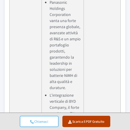
Panasonic
Holdings
Corporation
vanta una forte
presenza globale,
avanzate attività
di R&S e un ampio
portafoglio
prodotti,
garantendo la
leadership in
soluzioni per
batterie NiMH di
alta qualità e
durature.
L'integrazione
verticale di BYD
Company, il forte
ecosistema EV e
la produzione su
Chiamaci
Scarica Il PDF Gratuito
larga scala
Vantaggio
Approfondimenti