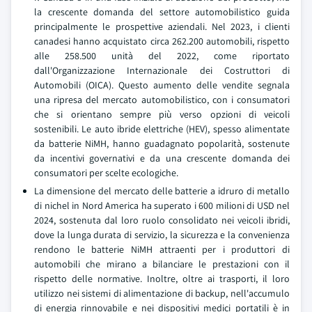
la crescente domanda del settore automobilistico guida
principalmente le prospettive aziendali. Nel 2023, i clienti
canadesi hanno acquistato circa 262.200 automobili, rispetto
alle 258.500 unità del 2022, come riportato
dall'Organizzazione Internazionale dei Costruttori di
Automobili (OICA). Questo aumento delle vendite segnala
una ripresa del mercato automobilistico, con i consumatori
che si orientano sempre più verso opzioni di veicoli
sostenibili. Le auto ibride elettriche (HEV), spesso alimentate
da batterie NiMH, hanno guadagnato popolarità, sostenute
da incentivi governativi e da una crescente domanda dei
consumatori per scelte ecologiche.
La dimensione del mercato delle batterie a idruro di metallo
di nichel in Nord America ha superato i 600 milioni di USD nel
2024, sostenuta dal loro ruolo consolidato nei veicoli ibridi,
dove la lunga durata di servizio, la sicurezza e la convenienza
rendono le batterie NiMH attraenti per i produttori di
automobili che mirano a bilanciare le prestazioni con il
rispetto delle normative. Inoltre, oltre ai trasporti, il loro
utilizzo nei sistemi di alimentazione di backup, nell'accumulo
di energia rinnovabile e nei dispositivi medici portatili è in