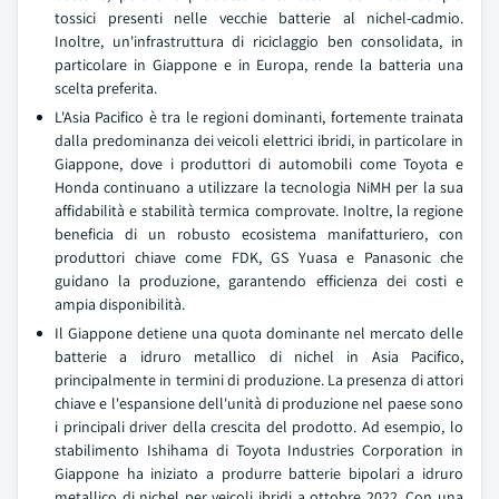
tossici presenti nelle vecchie batterie al nichel-cadmio.
Inoltre, un'infrastruttura di riciclaggio ben consolidata, in
particolare in Giappone e in Europa, rende la batteria una
scelta preferita.
L'Asia Pacifico è tra le regioni dominanti, fortemente trainata
dalla predominanza dei veicoli elettrici ibridi, in particolare in
Giappone, dove i produttori di automobili come Toyota e
Honda continuano a utilizzare la tecnologia NiMH per la sua
affidabilità e stabilità termica comprovate. Inoltre, la regione
beneficia di un robusto ecosistema manifatturiero, con
produttori chiave come FDK, GS Yuasa e Panasonic che
guidano la produzione, garantendo efficienza dei costi e
ampia disponibilità.
Il Giappone detiene una quota dominante nel mercato delle
batterie a idruro metallico di nichel in Asia Pacifico,
principalmente in termini di produzione. La presenza di attori
chiave e l'espansione dell'unità di produzione nel paese sono
i principali driver della crescita del prodotto. Ad esempio, lo
stabilimento Ishihama di Toyota Industries Corporation in
Giappone ha iniziato a produrre batterie bipolari a idruro
metallico di nichel per veicoli ibridi a ottobre 2022. Con una