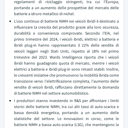
regolamenti di riciclaggio stringenti, tra cui l'Europa,
portando a un aumento delle prospettive del mercato delle
batterie a idruro metallico di nichel.
L'uso continuo di batterie NiMH nei veicoli ibridi è destinato a
influenzare la crescita del prodotto grazie alla loro sicurezza,
durabilità e convenienza comprovate. Secondo l'EIA, nel
primo trimestre del 2024, i veicoli ibridi, elettrici a batteria e
ibridi plug-in hanno rappresentato il 22% delle vendite di
veicoli leggeri negli Stati Uniti, rispetto al 18% nel primo
trimestre del 2023. Wards Intelligence riporta che i veicoli
ibridi hanno guadagnato quota di mercato, mentre i veicoli
elettrici a batteria e ibridi plug-in sono rimasti stabili. Inoltre,
le crescenti iniziative che promuovono la mobilità ibrida come
transizione verso l'elettrificazione completa, l'aumento delle
vendite di veicoli ibridi, rafforzano direttamente la domanda
di batterie NiMH nel settore automobilistico.
I produttori stanno investendo in R&S per affrontare i limiti
storici delle batterie NiMH, tra cui alti tassi di auto-scarica e
bassa densità energetica, portando a un aumento delle
statistiche del settore. Le innovazioni in corso, come le
batterie NiMH a bassa auto-scarica (LSG), che mantengono la