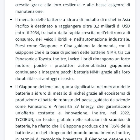
crescita grazie alla loro resilienza e alle basse esigenze di
manutenzione.
Il mercato delle batterie a idruro di metallo di nichel in Asia
Pacifico è destinato a raggiungere oltre 3,2 miliardi di USD
entro il 2034, trainato dalla rapida crescita nell'elettronica di
consumo, nei veicoli ibridi e nell'automazione industriale.
Paesi come Giappone e Cina guidano la domanda, con il
Giappone che è la base di pionieri delle batterie NiMH, tra cui
Panasonic e Toyota. Inoltre, i veicoli ibridi rimangono un forte
motore, poiché i produttori automobilistici giapponesi
continuano a integrare pacchi batteria NiMH grazie alla loro
durabilità e ai vantaggi di costo.
Il Giappone detiene una quota significativa nel mercato delle
batterie a idruro di metallo di nichel grazie all'ecosistema di
produzione di batterie robusto del paese, guidato da aziende
come Panasonic e Primearth EV Energy, che garantiscono
un'offerta costante e innovazione. Inoltre, nel 2022,
TYCORUN, un leader globale nelle soluzioni di scambio di
batterie, ha riferito che il Giappone produce oltre l'85% delle
batterie al nichel-idrogeno del mondo annualmente. Inoltre,
in termini di tecnologia brevettata, il Giappone detiene un