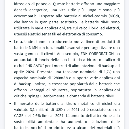
idrossido di potassio. Queste batterie offrono una maggiore
densità energetica, una vita utile più lunga e sono più
ecocompatibili rispetto alle batterie al nichel-cadmio (NiCd),
che hanno in gran parte sostituito. Le batterie NiMH sono
utilizzate in varie applicazioni, tra cui veicoli ibridi ed elettrici,
utensili elettrici senza fili ed elettronica di consumo.
Le aziende stanno introducendo nuove linee di prodotti di
batterie NiMH con funzionalità avanzate per targettizzare una
vasta gamma di clienti. Ad esempio, FDK CORPORATION ha
annunciato il lancio della sua batteria a idruro metallico di
nichel "HR-AATU" per i mercati di alimentazione di backup ad
aprile 2024. Presenta una tensione nominale di 1,2V, una
capacità nominale di 1280mAh e supporta varie applicazioni
di backup. Inoltre, la crescente popolarità delle batterie che
offrono vantaggi di sicurezza, soprattutto in applicazioni
critiche, spinge ulteriormente la domanda di batterie NiMH.
Il mercato delle batterie a idruro metallico di nichel era
valutato 3,1 miliardi di USD nel 2021 ed è cresciuto con un
CAGR del 2,6% fino al 2024. L'aumento dell'attenzione alla
sostenibilità ambientale ha aumentato l'adozione delle
batterie, poiché il prodotto evita alcuni dei materiali più