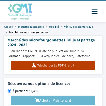
Accueil
Industrie automobile
Mobilité
Véhicules commerciaux
Marché des microfourgonnettes
Marché des microfourgonnettes Taille et partage
2024 - 2032
ID du rapport: GMI9997
Date de publication: June 2024
Format du rapport: PDF/Excel/Tableau de bord/Plateforme
Télécharger Le PDF Gratuit
Découvrez nos options de licence:
À partir de: $2,450
Acheter Maintenant