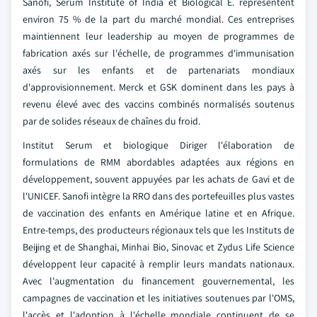
Sanofi, Serum Institute of India et Biological E. représentent
environ 75 % de la part du marché mondial. Ces entreprises
maintiennent leur leadership au moyen de programmes de
fabrication axés sur l'échelle, de programmes d'immunisation
axés sur les enfants et de partenariats mondiaux
d'approvisionnement. Merck et GSK dominent dans les pays à
revenu élevé avec des vaccins combinés normalisés soutenus
par de solides réseaux de chaînes du froid.
Institut Serum et biologique Diriger l'élaboration de
formulations de RMM abordables adaptées aux régions en
développement, souvent appuyées par les achats de Gavi et de
l'UNICEF. Sanofi intègre la RRO dans des portefeuilles plus vastes
de vaccination des enfants en Amérique latine et en Afrique.
Entre-temps, des producteurs régionaux tels que les Instituts de
Beijing et de Shanghai, Minhai Bio, Sinovac et Zydus Life Science
développent leur capacité à remplir leurs mandats nationaux.
Avec l'augmentation du financement gouvernemental, les
campagnes de vaccination et les initiatives soutenues par l'OMS,
l'accès et l'adoption à l'échelle mondiale continuent de se