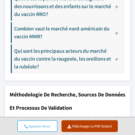
des nourrissons et des enfants sur le marché
du vaccin RRO?
Combien vaut le marché nord-américain du
vaccin MMR?
Qui sont les principaux acteurs du marché
du vaccin contre la rougeole, les oreillons et
la rubéole?
Méthodologie De Recherche, Sources De Données
Et Processus De Validation
Ce rapport s'appuie sur un processus de recherche structuré
basé sur des conversations directes avec l'industrie, une
Appelez-Nous
Télécharger Le PDF Gratuit
modélisation propriétaire et une validation croisée rigoureuse,