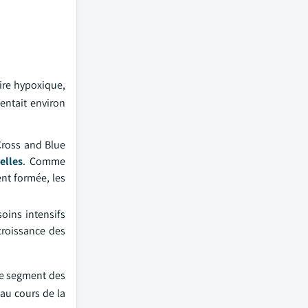
oire hypoxique,
entait environ
 Cross and Blue
elles
. Comme
nt formée, les
soins intensifs
croissance des
 Le segment des
 au cours de la