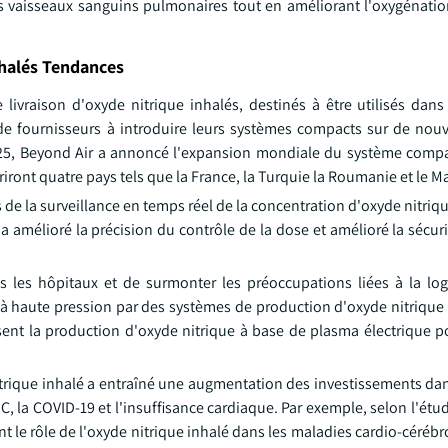
s vaisseaux sanguins pulmonaires tout en améliorant l'oxygénatio
nhalés Tendances
ivraison d'oxyde nitrique inhalés, destinés à être utilisés dans 
 de fournisseurs à introduire leurs systèmes compacts sur de no
2025, Beyond Air a annoncé l'expansion mondiale du système comp
iront quatre pays tels que la France, la Turquie la Roumanie et le M
is de la surveillance en temps réel de la concentration d'oxyde nitriqu
 a amélioré la précision du contrôle de la dose et amélioré la sécur
ans les hôpitaux et de surmonter les préoccupations liées à la log
az à haute pression par des systèmes de production d'oxyde nitriqu
ent la production d'oxyde nitrique à base de plasma électrique po
trique inhalé a entraîné une augmentation des investissements dan
la COVID-19 et l'insuffisance cardiaque. Par exemple, selon l'étud
t le rôle de l'oxyde nitrique inhalé dans les maladies cardio-cérébr