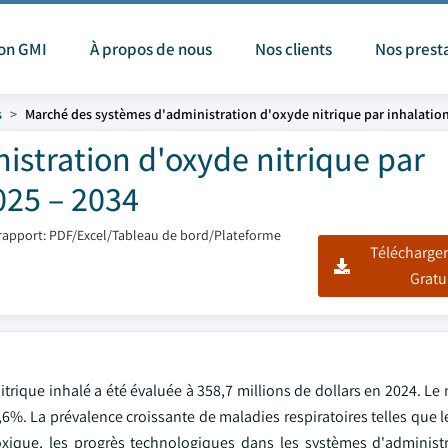
ion GMI
À propos de nous
Nos clients
Nos prest
s
Marché des systèmes d'administration d'oxyde nitrique par inhalatio
stration d'oxyde nitrique par
2025 – 2034
rapport: PDF/Excel/Tableau de bord/Plateforme
Télécharger
Gratu
trique inhalé a été évaluée à 358,7 millions de dollars en 2024. Le
,6%. La prévalence croissante de maladies respiratoires telles que
ypoxique, les progrès technologiques dans les systèmes d'administ