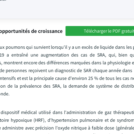
opportunités de croissance
Télécharger le PDF gratui
ux poumons qui survient lorsqu'il y a un excès de liquide dans les
-19 a entraîné une augmentation des cas de SRA, qui, bien q
, montrent encore des différences marquées dans la physiologie et 
s de personnes reçoivent un diagnostic de SAR chaque année dans 
tensifs et est la principale cause d'environ 25 % de tous les cas 
tion de la prévalence des SRA, la demande de système de distri
onde.
dispositif médical utilisé dans l'administration de gaz thérapeut
iratoire hypoxique (HRF), d'hypertension pulmonaire et de syndro
e administre avec précision l'oxyde nitrique à faible dose (généra