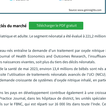
clés du marché
Télécharger le PDF gratuit
iatrique et adulte. Le segment néonatal a été évalué à 221,2 million
veau-nés entraîne la demande d'un traitement par oxyde nitrique 
ournal of Health Economics and Outcomes Research, l'insuffisanc
 naissances vivantes, soit plus du tiers des décès néonatals.
 de la santé de mai 2023, environ 13,4 millions de bébés sont nés 
ite l'utilisation de traitements néonatals avancés de l'UCI (NICU)
a demande croissante de systèmes d'oxyde nitrique inhalé, en parti
dans les pays en développement contribue également à une croiss
ractice Journal, dans les hôpitaux de district, les unités spécial
sur le FBNC, qui est réparti sur 16 000 lits dans toute l'Inde. Ce