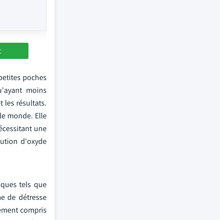
t
 petites poches
u'ayant moins
les résultats.
le monde. Elle
nécessitant une
bution d'oxyde
iques tels que
me de détresse
lement compris