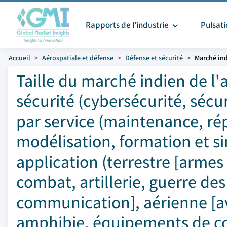
Rapports de l'industrie
Pulsat
Accueil
Aérospatiale et défense
Défense et sécurité
Marché ind
Taille du marché indien de l'
sécurité (cybersécurité, sécur
par service (maintenance, rép
modélisation, formation et si
application (terrestre [armes
combat, artillerie, guerre d
communication], aérienne [avi
amphibie, équipements de c