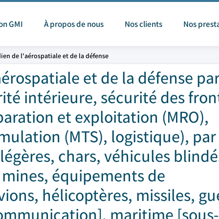
ion GMI
À propos de nous
Nos clients
Nos prest
ien de l'aérospatiale et de la défense
aérospatiale et de la défense pa
ité intérieure, sécurité des fron
aration et exploitation (MRO),
mulation (MTS), logistique), par
 légères, chars, véhicules blindé
es mines, équipements de
ons, hélicoptères, missiles, gu
ommunication], maritime [sous-