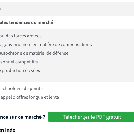
)
pales tendances du marché
on des forces armées
u gouvernement en matière de compensations
 autochtone de matériel de défense
rsonnel compétitifs
e production élevées
echnologie de pointe
appel d offres longue et lente
ance sur ce marché ?
Télécharger le PDF gratuit
en Inde