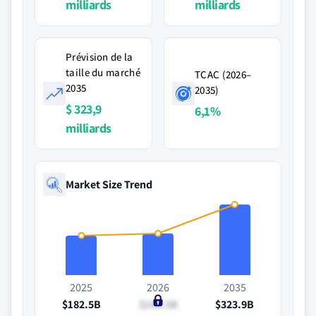
milliards
milliards
Prévision de la
taille du marché
TCAC (2026–
2035
2035)
$ 323,9
6,1%
milliards
Market Size Trend
2025
2026
2035
$182.5B
$190.5B
$323.9B