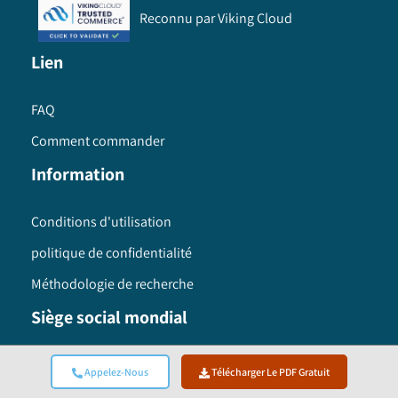
Reconnu par Viking Cloud
Lien
FAQ
Comment commander
Information
Conditions d'utilisation
politique de confidentialité
Méthodologie de recherche
Siège social mondial
Global Market Insights Inc. 4 North Main Street,
Appelez-Nous
Télécharger Le PDF Gratuit
Selbyville, Delaware 19975 USA