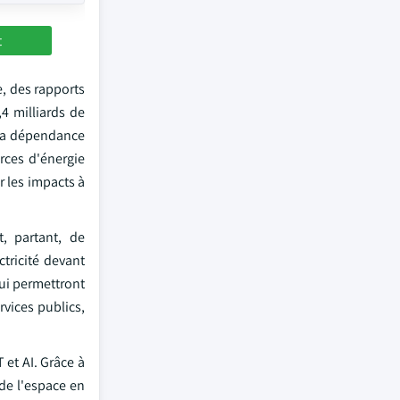
t
, des rapports
 milliards de
 la dépendance
rces d'énergie
r les impacts à
, partant, de
tricité devant
qui permettront
vices publics,
et AI. Grâce à
de l'espace en