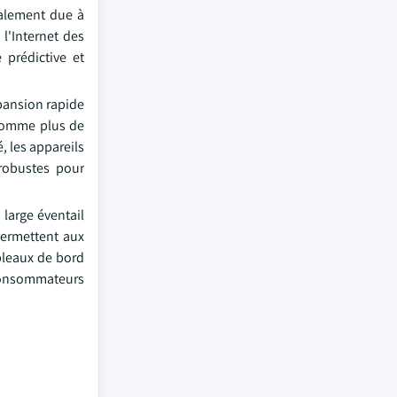
palement due à
 l'Internet des
 prédictive et
xpansion rapide
 Comme plus de
, les appareils
 robustes pour
 large éventail
 permettent aux
bleaux de bord
 consommateurs