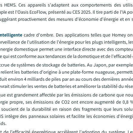
mes HEMS. Ces appareils s'adaptent aux comportements des utilis
e est l'Oasis EcoFlow, présenté au CES 2025. Il tire parti de l'IA po
n suggérant proactivement des mesures d'économie d'énergie et en s
ntelligente
cadre d'ombre. Des applications telles que Homey on
rveillance de l'utilisation de l'énergie pour les plugs intelligents, le
'énergie domestique permet une interface directe avec des compteur
qui est conforme aux tendances de la domotique et de l'efficacité
crue de systèmes de stockage de batteries. Au Japon, par exemple, 
elient les batteries d'origine à une plate-forme nuageuse, permett
it environ 4 milliards de piles par an au cours des dernières année
ait stimuler les ventes de batteries et améliorer la stabilité du rés
que est grandement affectée par les émissions de carbone que nou
nergie propre, ses émissions de CO2 ont encore augmenté de 0,8 
ucient de la durabilité en raison des fragments que leurs solu
MS intègre des panneaux solaires et facilite les économies d'énerg
nds.
t de l'efficacité énergétique accélèrent l'adoption du système. 