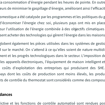
er la consommation d'énergie pendant les heures de pointe. En outr
urs de minimiser le gaspillage d'énergie, améliorant ainsi l'efficaci
omestique a été catalysée par les programmes et les politiques du
d'économiser l'énergie chez soi, plusieurs pays ont mis en pla
sur l'utilisation de l'énergie combinée à des objectifs climatique
t acheter des technologies qui gèrent l'énergie dans les maisons 
globent également les pièces utilisées dans les systèmes de gestio
ur le marché. On s'attend à ce qu'elles soient de nature multid
ent et les progrès technologiques dans le secteur. L'imposition de 
les appareils électroniques, l'équipement de maison intelligent e
 coûts d'exploitation des entreprises qui produisent des SHE.
ays dont les coûts de production sont moins élevés, les produ
gents de contrôle du thermostat sont considérés comme des composa
ndances
dictive et les fonctions de contrôle automatisé sont rendues pos