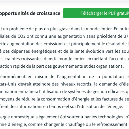
opportunités de croissance
Télécharger le PDF gratui
t un problème de plus en plus grave dans le monde entier. En outre
iales de CO2 ont connu une augmentation sans précédent de 37,4
ette augmentation des émissions est principalement le résultat de
té des dépenses énergétiques et de la lente évolution vers les sou
es craintes croissantes dans le monde entier, en mettant l'accent su
action rapide de la part des gouvernements et des organisations.
énormément en raison de l'augmentation de la population et
tats-Unis devrait atteindre des niveaux records, la demande d'élec
mmation entraînera l'utilisation de systèmes de gestion efficaces 
moyens de réduire la consommation d'énergie et les factures de ser
ent des informations en temps réel sur l'utilisation de l'énergie.
rgie domestique a également été soutenu par les technologies IoT 
mie d'énergie, comme changer le chauffage ou le refroidissement 