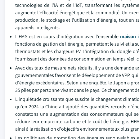
technologies de l'IA et de l'IoT, transformant les systè
augmente l'efficacité énergétique et la commodité. Un exempl
production, le stockage et l'utilisation d'énergie, tout e
appareils intelligents.
L'EMS est en cours d'intégration avec l'ensemble
maison i
fonctions de gestion de l'énergie, permettant le suivi et la su
thermostats et les chargeurs EV. L'intégration du dongle d
fournissant des données de consommation en temps réel, ce 
Avec des taux de mesure nets réduits, il y a une demande ac
gouvernementales favorisent le développement de VPP, qui r
d'énergie excédentaires. Selon une enquête, le Japon a produ
35 piles par personne vivant dans le pays. Ce changement devr
L'inquiétude croissante que suscite le changement climati
qu'en 2024 la Chine ait ajouté des quantités records d'é
constatons une augmentation des consommateurs qui se so
réduire leur empreinte carbone et le coût de l'énergie. HE
ainsi à la réalisation d'objectifs environnementaux plus gra
Les politiques de promotion des énergies renouvelables e