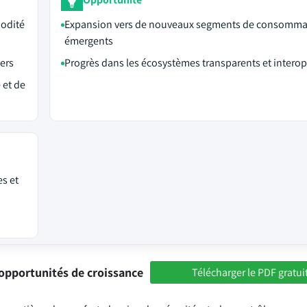
odité
Expansion vers de nouveaux segments de consomma
émergents
yers
Progrès dans les écosystèmes transparents et intero
 et de
s et
opportunités de croissance
Télécharger le PDF gratui