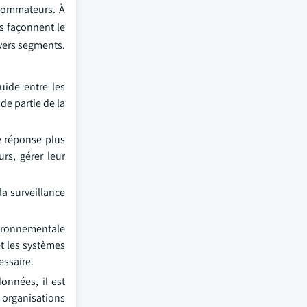
nsommateurs. À
s façonnent le
vers segments.
uide entre les
de partie de la
de réponse plus
rs, gérer leur
la surveillance
vironnementale
t les systèmes
essaire.
onnées, il est
 organisations