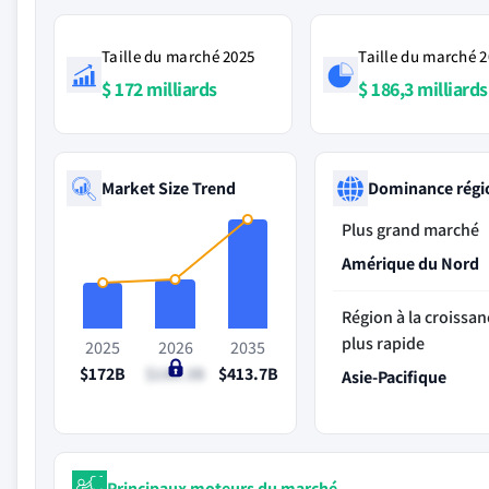
Taille du marché 2025
Taille du marché 
$ 172 milliards
$ 186,3 milliards
Market Size Trend
Dominance régi
Plus grand marché
Amérique du Nord
Région à la croissan
plus rapide
2025
2026
2035
$172B
$186.3B
$413.7B
Asie-Pacifique
Principaux moteurs du marché