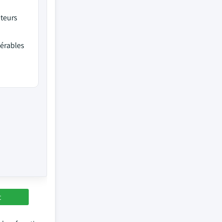
teurs
pérables
t