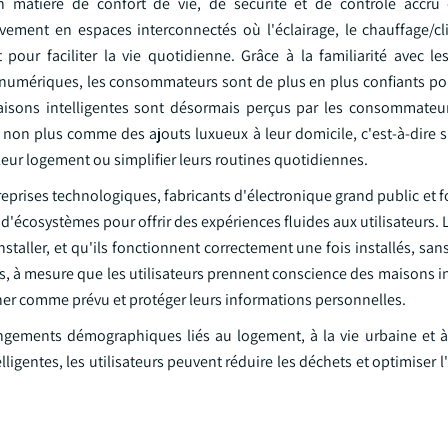
 matière de confort de vie, de sécurité et de contrôle accru 
vement en espaces interconnectés où l'éclairage, le chauffage/cli
t pour faciliter la vie quotidienne. Grâce à la familiarité avec l
ls numériques, les consommateurs sont de plus en plus confiants po
maisons intelligentes sont désormais perçus par les consommat
non plus comme des ajouts luxueux à leur domicile, c'est-à-dire s'
leur logement ou simplifier leurs routines quotidiennes.
eprises technologiques, fabricants d'électronique grand public et 
'écosystèmes pour offrir des expériences fluides aux utilisateurs. L
installer, et qu'ils fonctionnent correctement une fois installés, san
rs, à mesure que les utilisateurs prennent conscience des maisons int
ner comme prévu et protéger leurs informations personnelles.
ngements démographiques liés au logement, à la vie urbaine et à
igentes, les utilisateurs peuvent réduire les déchets et optimiser l'