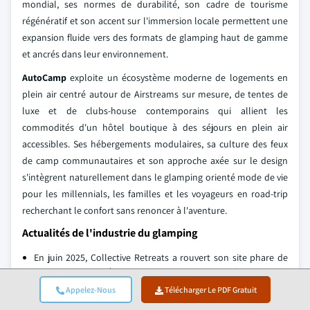
mondial, ses normes de durabilité, son cadre de tourisme
régénératif et son accent sur l'immersion locale permettent une
expansion fluide vers des formats de glamping haut de gamme
et ancrés dans leur environnement.
AutoCamp
exploite un écosystème moderne de logements en
plein air centré autour de Airstreams sur mesure, de tentes de
luxe et de clubs-house contemporains qui allient les
commodités d'un hôtel boutique à des séjours en plein air
accessibles. Ses hébergements modulaires, sa culture des feux
de camp communautaires et son approche axée sur le design
s'intègrent naturellement dans le glamping orienté mode de vie
pour les millennials, les familles et les voyageurs en road-trip
recherchant le confort sans renoncer à l'aventure.
Actualités de l'industrie du glamping
En juin 2025, Collective Retreats a rouvert son site phare de
Governors Island à New York avec un nouveau focus sur les
collaborations en matière de bien-être. L'entreprise s'est
Appelez-Nous
Télécharger Le PDF Gratuit
associée à QC NY Spa pour offrir aux clients un accès exclusif à