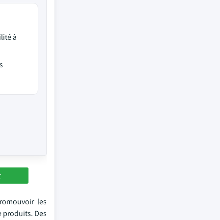
ité à
s
t
promouvoir les
e produits. Des