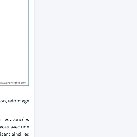
bon, reformage
is les avancées
caces avec une
sant ainsi les