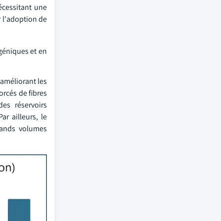
écessitant une
r l'adoption de
géniques et en
 améliorant les
rcés de fibres
es réservoirs
ar ailleurs, le
rands volumes