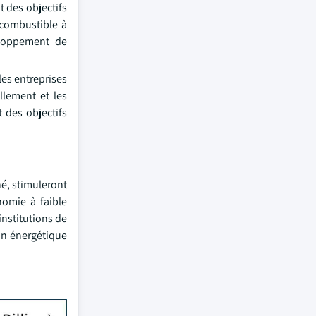
 des objectifs
 combustible à
eloppement de
les entreprises
llement et les
 des objectifs
é, stimuleront
nomie à faible
institutions de
ion énergétique