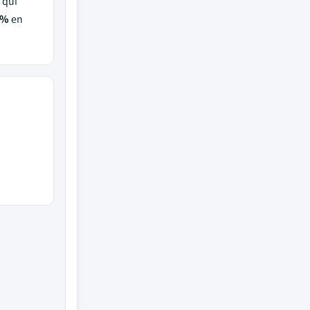
, qui
0%
en