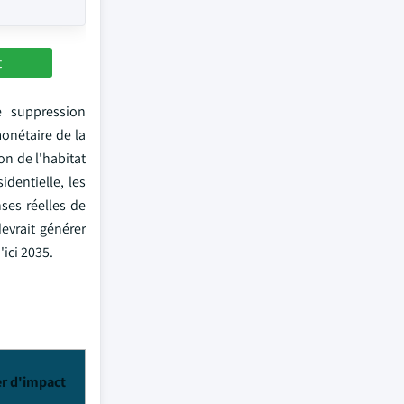
t
e suppression
onétaire de la
on de l'habitat
identielle, les
ses réelles de
evrait générer
'ici 2035.
er d'impact