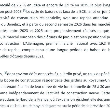
a reculé de 7,7 % en 2024 et encore de 3,9 % en 2025, la plus lon
[1]
ion post-2008.
Le cycle de baisse des taux de la BCE, lancé en juin
ivité de construction résidentielle, avec une reprise attendue
t du Benelux, et à partir du second semestre 2026 dans les march
ortés entre 2023 et 2025 sont progressivement réalisés et que
, le marché européen des clôtures de jardin est bien positionné p
 construction. L'Allemagne, premier marché national avec 19,3 
e de reprise, compte tenu d'une longue période de baisse de la
velles clôtures depuis 2021.
[3]
ts,
dont environ 88 % ont accès à un jardin privé, un taux de pén
 du boom de construction résidentielle des jardins au Royaume-Un
intenant à la fin de leur durée de vie fonctionnelle de 25 à 30 an
onne indépendamment de l'activité de construction neuve. Cett
 dans le Nord de la France, où l'expansion résidentielle des ann
nneaux de bois traité moyen de gamme sur la période de prévision 2