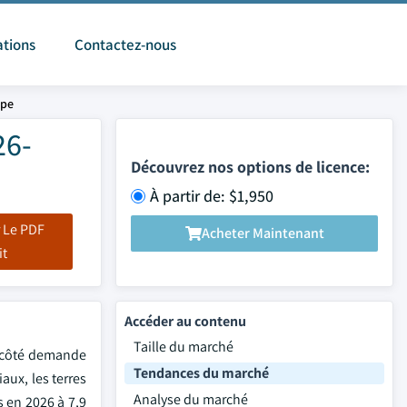
ations
Contactez-nous
ope
26-
Découvrez nos options de licence:
À partir de: $1,950
 Le PDF
Acheter Maintenant
it
Accéder au contenu
Taille du marché
s côté demande
Tendances du marché
aux, les terres
Analyse du marché
s en 2026 à 7,9