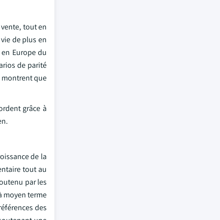
 vente, tout en
 vie de plus en
on en Europe du
arios de parité
es montrent que
ordent grâce à
en.
oissance de la
ntaire tout au
soutenu par les
 à moyen terme
préférences des