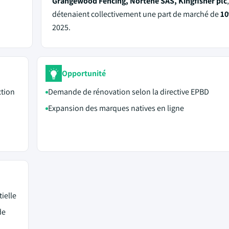
Grangewood Fencing, Nortene SAS, Kingfisher plc
détenaient collectivement une part de marché de
1
2025.
Opportunité
ction
Demande de rénovation selon la directive EPBD
Expansion des marques natives en ligne
ielle
de