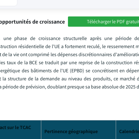
opportunités de croissance
Télécharger le PDF gratui
 une phase de croissance structurelle après une période d
uction résidentielle de l'UE a fortement reculé, le resserrement m
oût de la vie ont comprimé les dépenses discrétionnaires d'améliorati
s taux de la BCE se traduit par une reprise de la construction rés
nergétique des bâtiments de l'UE (EPBD) se concrétisent en dépen
it la structure de la demande au niveau des produits, ce marché d
e la période de prévision, doublant presque sa base absolue de 2025 d
act sur le TCAC
Pertinence géographique
Calendri