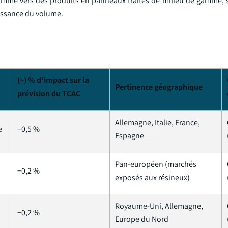
amme vers des produits en panneaux traités de milieu de gamme,
issance du volume.
(~) % d'impact sur la
Pertinence géographique
prévision du TCAC
Allemagne, Italie, France,
e
−0,5 %
Espagne
Pan-européen (marchés
−0,2 %
exposés aux résineux)
Royaume-Uni, Allemagne,
−0,2 %
Europe du Nord