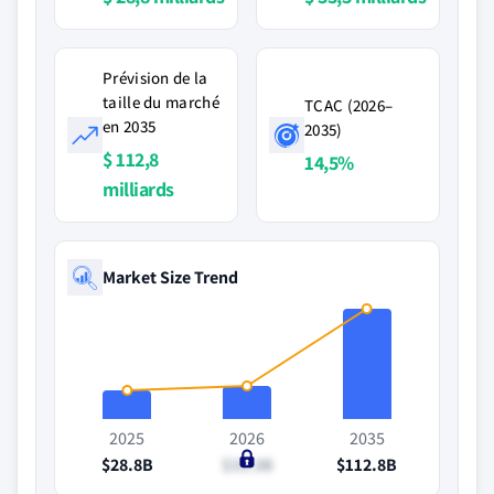
Prévision de la
taille du marché
TCAC (2026–
en 2035
2035)
$ 112,8
14,5%
milliards
Market Size Trend
2025
2026
2035
$28.8B
$33.3B
$112.8B