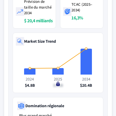
Prévision de
TCAC (2025–
taille du marché
2034)
2034
16,3%
$ 20,4 milliards
Market Size Trend
2024
2025
2034
$4.8B
$5.2B
$20.4B
Domination régionale
Plus grand marché