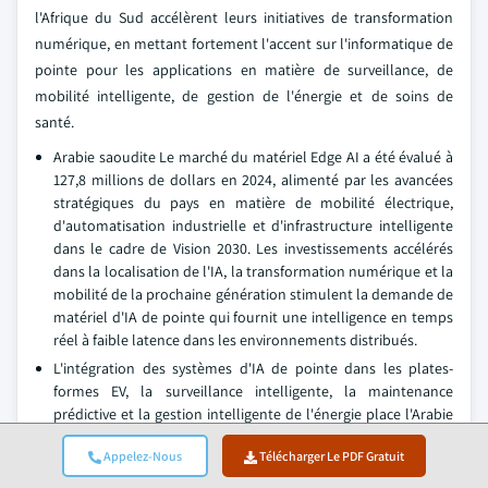
l'Afrique du Sud accélèrent leurs initiatives de transformation
numérique, en mettant fortement l'accent sur l'informatique de
pointe pour les applications en matière de surveillance, de
mobilité intelligente, de gestion de l'énergie et de soins de
santé.
Arabie saoudite Le marché du matériel Edge AI a été évalué à
127,8 millions de dollars en 2024, alimenté par les avancées
stratégiques du pays en matière de mobilité électrique,
d'automatisation industrielle et d'infrastructure intelligente
dans le cadre de Vision 2030. Les investissements accélérés
dans la localisation de l'IA, la transformation numérique et la
mobilité de la prochaine génération stimulent la demande de
matériel d'IA de pointe qui fournit une intelligence en temps
réel à faible latence dans les environnements distribués.
L'intégration des systèmes d'IA de pointe dans les plates-
formes EV, la surveillance intelligente, la maintenance
prédictive et la gestion intelligente de l'énergie place l'Arabie
saoudite parmi les principaux adoptants de technologies d'IA
Appelez-Nous
Télécharger Le PDF Gratuit
décentralisées. À mesure que le pays intensifie ses efforts
dans les domaines de la souveraineté technologique, de la