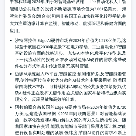
中东和非洲 2024年,由于对智能基础设施、工业自动化和人工智
能辅助公共服务的投资不断增加,市场价值为2.861亿美元。 海
湾合作委员会(海合会)和南非各国正在加快数字化转型举措,并
大力注重边缘计算在监视、智能移动、能源管理和保健方面的
应用。
沙特阿拉伯 Edge AI硬件市场在2024年价值为1.278亿美元,这
得益于该国在2030年愿景下在电力移动、工业自动化和智能
基础设施方面的战略进步。 加快AI本地化,数字化转型,以及
下一代流动性的投资,正在驱动对边缘AI硬件的需求,这些硬
件在分布式环境中传递低常态,实时智能.
边缘AI系统融入EV平台,智能监控,预测维护,以及智能能源管
理,使沙特阿拉伯定位为分散的AI技术的主要采用者. 随着国
家围绕技术主权、可持续性和AI驱动的公共服务加紧努力,优
势AI硬件正在发挥关键作用,在关键的国家举措和行业纵向实
现安全、反应灵敏和高效的计算。
阿拉伯联合酋长国的Edge AI硬件市场在2024年价值为8,730
万美元,这是该国根据《2031年阿联酋愿景》对智能基础设
施、数字化改造和AI动力解决方案的有力关注所推动的。 随
着国家加快在交通,能源,智能城市等部门采用边际计算,对能
进行设备实时处理的紧凑,低纬度,节能AI硬件的需求不断上