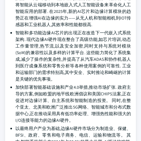
将智能从云端移动到本地嵌入式人工智能设备来革命化人工
智能应用的部署. 在2025年,新的AI芯片和边缘计算模块的趋
势正在增强AI在边缘的实力——从无人机和智能相机到IOT传
感器和工业机器人,其效率和性能都很高.
智能和多功能边缘AI芯片的出现正在改造下一代嵌入式系统
架构. 现代边缘AI硬件现在整合了高级功能,如芯片培训,动态
工作量管理,热节流,以及安全加密,同时支持与系统对模块
(SoM)的兼容性以及多样的计算平台. 这些能力简化了系统集
成,减少了操作的复杂性,并提高了从汽车ADAS和协作机器人
到医疗成像系统和零售分析等各种使用案例的可靠性. 工业
和运输部门的需求特别高,其中安全、实时推论和崎岖的计算
是关键的优先事项。
加快部署智能基础设施和产业4.0举措,推动市场扩张. 政府主
导的方案,例如欧盟的地平线欧洲倡议和美国CHIPS法案,正在
促进对边缘计算、自主系统和智能制造的投资。 同时,在整
个亚太、北美和欧洲广泛推出5G网络、智能城市和分布式数
据中心,正在推动采用具有低功率处理、增强热性能和强大的
I/O连接等能力的边缘AI硬件。
以最终用户产业为基础,边缘AI硬件市场分为制造业、保健、
BFSI、政府、零售和电子商务、电信、运输和物流等。 其