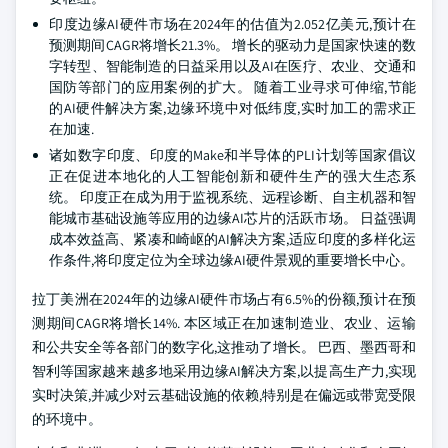
印度边缘AI硬件市场在2024年的估值为2.052亿美元,预计在
预测期间CAGR将增长21.3%。 增长的驱动力是国家快速的数
字转型、智能制造的日益采用以及AI在医疗、农业、交通和
国防等部门的应用案例的扩大。 随着工业寻求可伸缩,节能
的AI硬件解决方案,边缘环境中对低纬度,实时加工的需求正
在加速.
诸如数字印度、印度的Make和半导体的PLI计划等国家倡议
正在促进本地化的人工智能创新和硬件生产的强大生态系
统。 印度正在成为用于监视系统、远程诊断、自主机器和智
能城市基础设施等应用的边缘AI芯片的活跃市场。 日益强调
成本效益高、紧凑和崎岖的AI解决方案,适应印度的多样化运
作条件,将印度定位为全球边缘AI硬件景观的重要增长中心。
拉丁美洲在2024年的边缘AI硬件市场占有6.5%的份额,预计在预
测期间CAGR将增长14%. 本区域正在加速制造业、农业、运输
和公共安全等各部门的数字化,这推动了增长。 巴西、墨西哥和
智利等国家越来越多地采用边缘AI解决方案,以提高生产力,实现
实时决策,并减少对云基础设施的依赖,特别是在偏远或带宽受限
的环境中。