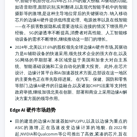
中,智能手机部分在2024年占33.3%的最大份额. AI驱动的功能,
如语音助理,面部识别,实时翻译,以及现代智能手机中的智能
摄影等的激增,是这种主导地位背后的关键驱动力. 纳入移动
芯片的边缘AI硬件提供低纬度处理、电源效率以及在线智能
——在不损害数据隐私或需要连续云连接的情况下增强用户
经验。 5G的渗透率不断提高,消费者对高性能、人工智能移
动设备的需求不断增长,继续推动这一部门的增长。
2024年,北美以37.6%的股权领先全球边缘AI硬件市场,其驱动
力是AI辅助设备的快速采用,领先技术企业的强大存在,以及
5G网络的早期部署. 本区域受益于美国和加拿大对自主系
统、智能基础设施和工业自动化的重大投资。 此外,在芯片
设计、边缘计算平台和AI加速器技术方面,总部设在这一地区
的主要角色正在率先取得进展。 在汽车、保健、国防和零售
等部门,边缘AI硬件的日益融合,以及诸如CHIPS法案等支持性
政府举措,继续加强北美在创新、部署和商业上采用边缘AI解
决方案方面的领导作用。
Edge AI 硬件市场趋势
目的建造的边缘AI加速器如NPU,VPU,以及以边缘为重点的
ASIC的激增,正在迅速改变边缘计算的地貌. 自2022年
起,NVIDIA和Qualcomm等公司推出了高效,紧凑的芯片,旨在