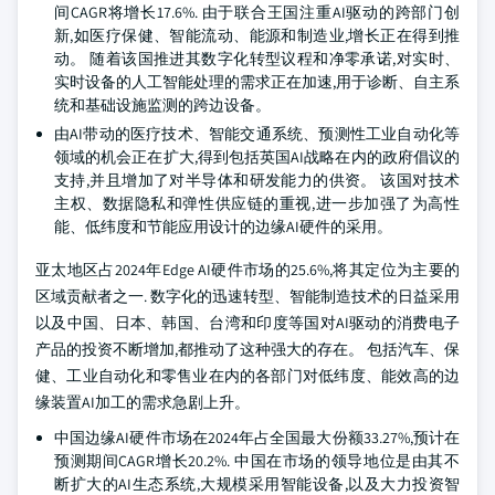
间CAGR将增长17.6%. 由于联合王国注重AI驱动的跨部门创
新,如医疗保健、智能流动、能源和制造业,增长正在得到推
动。 随着该国推进其数字化转型议程和净零承诺,对实时、
实时设备的人工智能处理的需求正在加速,用于诊断、自主系
统和基础设施监测的跨边设备。
由AI带动的医疗技术、智能交通系统、预测性工业自动化等
领域的机会正在扩大,得到包括英国AI战略在内的政府倡议的
支持,并且增加了对半导体和研发能力的供资。 该国对技术
主权、数据隐私和弹性供应链的重视,进一步加强了为高性
能、低纬度和节能应用设计的边缘AI硬件的采用。
亚太地区占2024年Edge AI硬件市场的25.6%,将其定位为主要的
区域贡献者之一. 数字化的迅速转型、智能制造技术的日益采用
以及中国、日本、韩国、台湾和印度等国对AI驱动的消费电子
产品的投资不断增加,都推动了这种强大的存在。 包括汽车、保
健、工业自动化和零售业在内的各部门对低纬度、能效高的边
缘装置AI加工的需求急剧上升。
中国边缘AI硬件市场在2024年占全国最大份额33.27%,预计在
预测期间CAGR增长20.2%. 中国在市场的领导地位是由其不
断扩大的AI生态系统,大规模采用智能设备,以及大力投资智