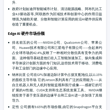
升.
政府计划如迪拜智能城市计划、清洁能源战略、阿布扎比工
业4.0驱动器等, 阿联酋作为区域技术和创新中心的作用日益
增强,为辅助关键、分散和智能计算应用的前沿AI硬件供应商
创造了重要机会。
Edge AI 硬件市场份额
排名前五的公司——NVIDIA公司、Qualcomm公司、苹果公
司、Huawei技术有限公司和三星电子有限公司——合起来约
占全球市场的42.4%,反映了一种相对分散但具有竞争力的局
面。 这种领导基础是他们在人工智能加速加工、纵向集成和
半导体设计创新方面的专门知识,这些技术用于移动、消费电
子和工业部门的边缘中心应用。
纳米比亚 公司在GPU加速边际计算中占据支配地位,以11.15%
的股权主导市场. 它的Jetson系列具有广泛的应用能力——从
自主机器人和无人机到智能监视和医疗成像——感谢它的可
扩展的AI性能、CUDA支持和生态系统发展工具。 NVIDIA继
续投资于基于变压器的边缘平台和工业AI进一步加强了其领
导力.
定性 公司拥有9.65%的市场份额,由它的Snapdragon平台支