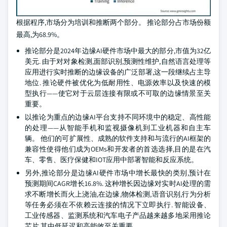
根据程序,市场分为培训和推断两个部分。 推论部分占市场份额
最高,为68.9%。
推论部分是2024年边缘AI硬件市场中最大的部分,市值为32亿
美元. 由于对对象检测,面部识别,预测性维护,自然语言处理等
应用进行实时推断的边缘设备的广泛部署,这一段继续占主导
地位. 推论硬件被优化为低耐用性、电源效率以及快速的模
型执行——使它对于云层连接有限或不可取的边缘情景至关
重要。
以推论为重点的边缘AI平台支持不同环境中的稳定、高性能
的处理——从智能手机和监视摄像机到工业机器和自主车
辆。 他们的可扩展性、成熟的软件支持和与流行的AI框架的
兼容性使得他们成为OEMs和开发者的首选选择,目的是在汽
车、零售、医疗保健和IOT应用中部署智能和反应系统。
另外,推论部分是边缘AI硬件市场中增长最快的类别,预计在
预测期间CAGR增长16.8%. 这种增长因边缘对实时AI处理的需
求不断增长而火上浇油,在边缘,物体检测,语音识别,行为分析
等任务必须在不依赖云连接的情况下立即执行. 智能设备、
工业传感器、监测系统和汽车电子产品越来越多地采用推论
芯片,其中低延迟和高能效至关重要。