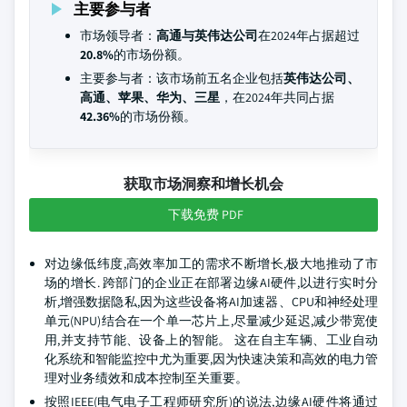
主要参与者
市场领导者：
高通与英伟达公司
在2024年占据超过
20.8%
的市场份额。
主要参与者：该市场前五名企业包括
英伟达公司、
高通、苹果、华为、三星
，在2024年共同占据
42.36%
的市场份额。
获取市场洞察和增长机会
下载免费 PDF
对边缘低纬度,高效率加工的需求不断增长,极大地推动了市
场的增长. 跨部门的企业正在部署边缘AI硬件,以进行实时分
析,增强数据隐私,因为这些设备将AI加速器、CPU和神经处理
单元(NPU)结合在一个单一芯片上,尽量减少延迟,减少带宽使
用,并支持节能、设备上的智能。 这在自主车辆、工业自动
化系统和智能监控中尤为重要,因为快速决策和高效的电力管
理对业务绩效和成本控制至关重要。
按照IEEE(电气电子工程师研究所)的说法,边缘AI硬件将通过