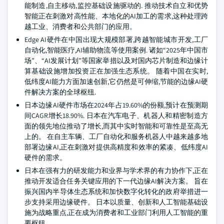
能制造,自主移动,监控基础设施驱动的. 推动技术自立和优势
智能正在刺激对高性能、本地化的AI加工的需求,这种处理跨
越工业、消费者和公共部门的应用。
Edge AI硬件在中国出现大规模部署,跨越智能城市开发,工厂
自动化,智能医疗,AI辅助物流等使用案例. 诸如“2025年中国市
场”、“AI发展计划”等国家举措以及对国内芯片制造和边缘计
算基础设施增加投资正在加强生态系统。 随着中国在实时,
低纬度AI能力方面加速创新,它仍然是可伸缩,节能的边缘AI硬
件解决方案的全球枢纽.
日本边缘AI硬件市场在2024年占19.60%的份额,预计在预测期
间CAGR增长18.90%. 日本在汽车电子、机器人和精密制造方
面的领先地位推动了增长,而其中实时智能和可靠性是至高无
上的。 在自主车辆、工厂自动化和服务机器人中越来越多地
部署边缘AI,正在刺激对提供高精度和效率的紧凑、低纬度AI
硬件的需求。
日本在强有力的研发能力和业界与学术界的有力协作下,正在
推动开发适合任务关键应用的下一代边缘AI解决方案。 旨在
振兴国内半导体生态系统和加快数字化转化的政府举措进一
步支持采用边缘硬件。 日本以质量、创新和人工智能基础设
施为战略重点,正在成为消费者和工业部门利用人工智能的重
要枢纽。