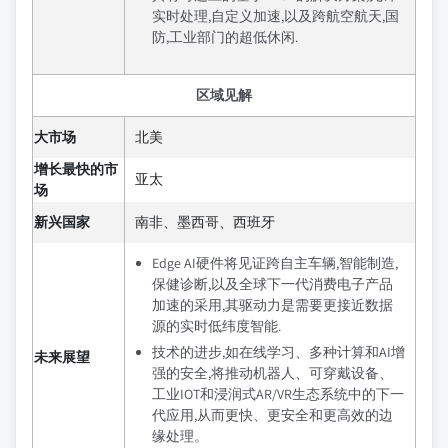
实时处理,自定义加速,以及跨航空航天,国
防,工业部门的超低休闲.
区域见解
大市场
北美
增长最快的市
亚太
场
新兴国家
南非、墨西哥、西班牙
Edge AI硬件将见证跨自主车辆,智能制造,
保健诊断,以及全球下一代消费电子产品
加速的采用,其驱动力是需要更接近数据
源的实时低纬度智能.
技术的进步,如在线学习、多种计算和AI增
未来展望
强的安全,将推动机器人、可穿戴设备、
工业IOT和浸润式AR/VR生态系统中的下一
代应用,从而更快、更安全和更高效的边
缘处理。