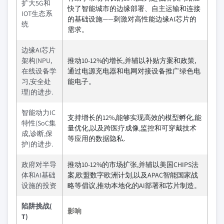
扩大5G和
快了智能城市的边缘部署、自主运输和连接
IOT生态系
的基础设施——刺激对高性能边缘AI芯片的
统
需求。
边缘AI芯片
架构(NPU,
推动10-12%的增长,并辅以补贴方案和政策,
在线设备学
通过电源充电器和电网对接设备推广绿色电
习,安全处
能电子。
理)的进步.
智能动力IC
支持增长的12%,能够实现高效的模型孵化,能
特性(SoC集
量优化,以及跨医疗成像,监控和可穿戴技术
成,诊断,保
等应用的数据隐私.
护)的进步.
政府对半导
推动10-12%的市场扩张,并辅以美国CHIPS法
体和AI基础
案,欧盟数字欧洲计划,以及APAC智能国家战
设施的投资
略等倡议,推动本地化的AI部署和芯片制造。
陷阱挑战(
影响
T)