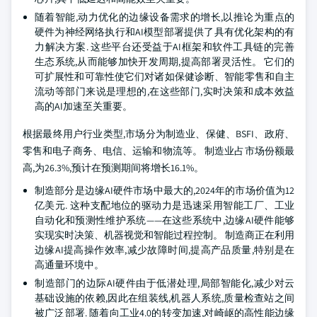
随着智能,动力优化的边缘设备需求的增长,以推论为重点的
硬件为神经网络执行和AI模型部署提供了具有优化架构的有
力解决方案. 这些平台还受益于AI框架和软件工具链的完善
生态系统,从而能够加快开发周期,提高部署灵活性。 它们的
可扩展性和可靠性使它们对诸如保健诊断、智能零售和自主
流动等部门来说是理想的,在这些部门,实时决策和成本效益
高的AI加速至关重要。
根据最终用户行业类型,市场分为制造业、保健、BSFI、政府、
零售和电子商务、电信、运输和物流等。 制造业占市场份额最
高,为26.3%,预计在预测期间将增长16.1%。
制造部分是边缘AI硬件市场中最大的,2024年的市场价值为12
亿美元. 这种支配地位的驱动力是迅速采用智能工厂、工业
自动化和预测性维护系统——在这些系统中,边缘AI硬件能够
实现实时决策、机器视觉和智能过程控制。 制造商正在利用
边缘AI提高操作效率,减少故障时间,提高产品质量,特别是在
高通量环境中。
制造部门的边际AI硬件由于低潜处理,局部智能化,减少对云
基础设施的依赖,因此在组装线,机器人系统,质量检查站之间
被广泛部署. 随着向工业4.0的转变加速,对崎岖的高性能边缘