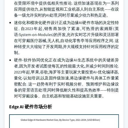
在受限环境中提供低相关性推论. 这些加速器现在为一系列
应用提供动力,从智能监视和工业机器人到自主系统——在设
备一级允许实时的AI处理,同时尽量减少动力和热足迹。
迷你化和模块化硬件设计正成为边缘AI硬件市场的决定性特
征. 自2023年起,销售商加快了紧凑,可热滑的索姆斯(英
语:System-on-Modules)的开发,允许实时芯片升级和灵活部署
在可穿戴医疗器械,无人机,自动化零售亭等应用程序之间. 这
种转变大大缩短了开发周期,并大规模支持针对应用程序的定
制。
硬件-软件协同优化正在成为边缘AI生态系统中的关键差异
者,因为开发者试图使每瓦的性能最大化,并减少时间到推论.
2023年起,苹果,谷歌,海罗等主要玩家大量投资AI-优化编译器,
量化-认知培训,以及固件级加速,将边缘硬件与具体工作量紧
密配合. 这一趋势有利于实时视频分析、预测维护和边缘设
备的背景语言处理,同时降低耐久性和提高热效率——特别是
对可穿戴设备、自主机器和智能基础设施至关重要。
Edge AI 硬件市场分析