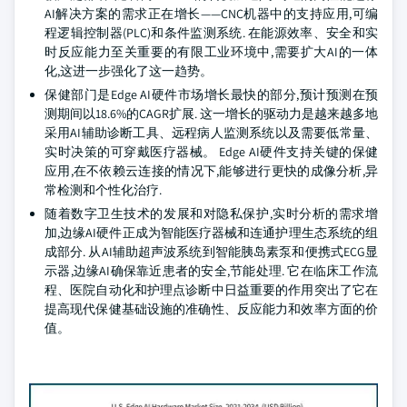
AI解决方案的需求正在增长——CNC机器中的支持应用,可编
程逻辑控制器(PLC)和条件监测系统. 在能源效率、安全和实
时反应能力至关重要的有限工业环境中,需要扩大AI的一体
化,这进一步强化了这一趋势。
保健部门是Edge AI硬件市场增长最快的部分,预计预测在预
测期间以18.6%的CAGR扩展. 这一增长的驱动力是越来越多地
采用AI辅助诊断工具、远程病人监测系统以及需要低常量、
实时决策的可穿戴医疗器械。 Edge AI硬件支持关键的保健
应用,在不依赖云连接的情况下,能够进行更快的成像分析,异
常检测和个性化治疗.
随着数字卫生技术的发展和对隐私保护,实时分析的需求增
加,边缘AI硬件正成为智能医疗器械和连通护理生态系统的组
成部分. 从AI辅助超声波系统到智能胰岛素泵和便携式ECG显
示器,边缘AI确保靠近患者的安全,节能处理. 它在临床工作流
程、医院自动化和护理点诊断中日益重要的作用突出了它在
提高现代保健基础设施的准确性、反应能力和效率方面的价
值。