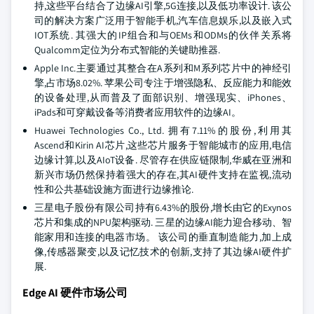
持,这些平台结合了边缘AI引擎,5G连接,以及低功率设计. 该公
司的解决方案广泛用于智能手机,汽车信息娱乐,以及嵌入式
IOT系统. 其强大的IP组合和与OEMs和ODMs的伙伴关系将
Qualcomm定位为分布式智能的关键助推器.
Apple Inc.主要通过其整合在A系列和M系列芯片中的神经引
擎,占市场8.02%. 苹果公司专注于增强隐私、反应能力和能效
的设备处理,从而普及了面部识别、增强现实、iPhones、
iPads和可穿戴设备等消费者应用软件的边缘AI。
Huawei Technologies Co., Ltd. 拥有7.11%的股份,利用其
Ascend和Kirin AI芯片,这些芯片服务于智能城市的应用,电信
边缘计算,以及AIoT设备. 尽管存在供应链限制,华威在亚洲和
新兴市场仍然保持着强大的存在,其AI硬件支持在监视,流动
性和公共基础设施方面进行边缘推论.
三星电子股份有限公司持有6.43%的股份,增长由它的Exynos
芯片和集成的NPU架构驱动. 三星的边缘AI能力迎合移动、智
能家用和连接的电器市场。 该公司的垂直制造能力,加上成
像,传感器聚变,以及记忆技术的创新,支持了其边缘AI硬件扩
展.
Edge AI 硬件市场公司