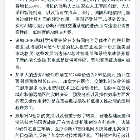
将增长15.4%。 增长的驱动力是国家在人工智能创新、大力
采用智能制造、以及迅速在汽车、医疗、国防和电信部门部
署边缘计算方面的领导作用。 美国还受益于5G基础设施、
实时AI辅助医疗诊断和智能交通系统的进步,所有这些都需要
高性能、低纬度的AI解决方案。
诸如CHIPS和科学法案等旨在支持国内半导体生产的联邦举
措,以及增加对AI硬件研发的私人投资,正在进一步加强美国
市场格局. 这些发展为边缘AI芯片制造器和系统集成器开辟
了新的增长途径,其重点是提供可伸缩、节能和保证边缘AI加
速。
加拿大的边缘AI硬件市场在2024年价值为2.89亿美元,预计在
预测期间将增长12.3%。 加拿大在医疗、交通和制造业等部
门越来越多地采用智能技术,正在推动增长。 边际AI在促成
城市和偏远地区的实时决策、预测分析以及操作效率方面发
挥着关键作用,特别是在需要数据隐私和低相关性处理的应用
程序方面。
政府对AI创新的支持,以及侧重于数字转换、智能基础设施和
清洁技术的国家战略,正在为市场扩张创造有利条件。 边缘
AI硬件在自主车辆、医疗诊断和智能电网系统等使用案例中
的日益融合,反映了加拿大对技术现代化、可持续性和分散计