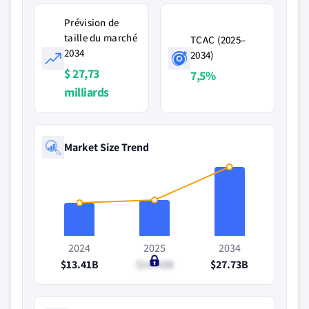
Prévision de
taille du marché
TCAC (2025–
2034
2034)
$ 27,73
7,5%
milliards
Market Size Trend
2024
2025
2034
$13.41B
$14.43B
$27.73B