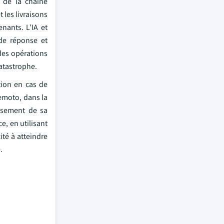
e de la chaîne
 les livraisons
nants. L'IA et
 de réponse et
 des opérations
catastrophe.
tion en cas de
nemoto, dans la
issement de sa
e, en utilisant
ité à atteindre
.