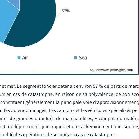
air et mer. Le segment foncier détenait environ 57 % de parts de mar
rs en cas de catastrophe, en raison de sa polyvalence, de son acce
s constituent généralement la principale voie d'approvisionnement,
limités ou endommagés. Les camions et les véhicules spécialisés pe
sporter de grandes quantités de marchandises, y compris du matérie
ermet un déploiement plus rapide et une acheminement plus souple, 
a rapidité des opérations de secours en cas de catastrophe.