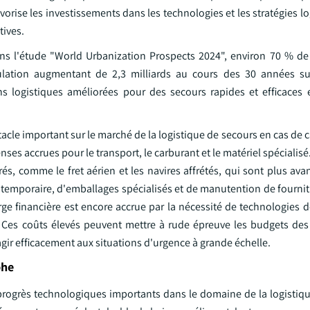
vorise les investissements dans les technologies et les stratégies l
tives.
ans l'étude "World Urbanization Prospects 2024", environ 70 % de
ulation augmentant de 2,3 milliards au cours des 30 années sui
 logistiques améliorées pour des secours rapides et efficaces e
tacle important sur le marché de la logistique de secours en cas de 
es accrues pour le transport, le carburant et le matériel spécialis
érés, comme le fret aérien et les navires affrétés, qui sont plus av
 temporaire, d'emballages spécialisés et de manutention de fournit
harge financière est encore accrue par la nécessité de technologies d
l. Ces coûts élevés peuvent mettre à rude épreuve les budgets des
ir efficacement aux situations d'urgence à grande échelle.
phe
progrès technologiques importants dans le domaine de la logistiqu