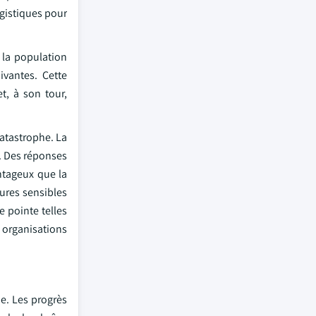
ogistiques pour
 la population
vantes. Cette
t, à son tour,
catastrophe. La
é. Des réponses
antageux que la
ures sensibles
e pointe telles
 organisations
e. Les progrès