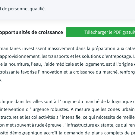
 de personnel qualifié.
opportunités de croissance
Télécharger le PDF gratui
manitaires investissent massivement dans la préparation aux catas
d'approvisionnement, les transports et les solutions d'entreposage. 
 la nourriture, l'eau, l'aide médicale et le logement, est à l'origine
croissante favorise l'innovation et la croissance du marché, renforç
s.
phique dans les villes sont à l ' origine du marché de la logistique
' intervention d ' urgence robustes. À mesure que les zones urbai
uctures et les collectivités s ' intensifie, ce qui nécessite de meill
on met souvent à rude épreuve l ' infrastructure existante, ce qui ren
densité démographique accroît la demande de plans complets de p