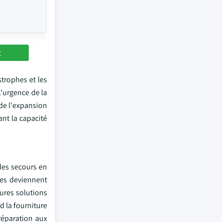
t
trophes et les
L'urgence de la
 de l'expansion
ant la capacité
 des secours en
nes deviennent
eures solutions
d la fourniture
réparation aux