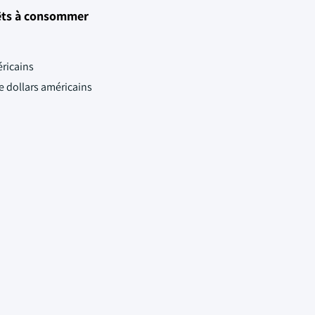
êts à consommer
éricains
de dollars américains