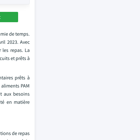
t
omie de temps.
ril 2023. Avec
 les repas. La
uits et prêts à
taires prêts à
s aliments PAM
nt aux besoins
ité en matière
ptions de repas