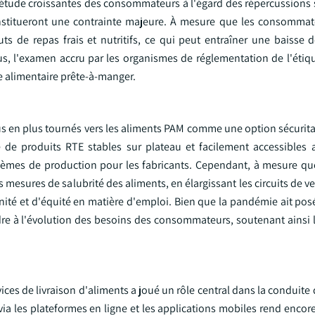
iétude croissantes des consommateurs à l'égard des répercussions s
nstitueront une contrainte majeure. À mesure que les consommat
uts de repas frais et nutritifs, ce qui peut entraîner une baisse
us, l'examen accru par les organismes de réglementation de l'étiqu
ie alimentaire prête-à-manger.
s en plus tournés vers les aliments PAM comme une option sécuritai
de produits RTE stables sur plateau et facilement accessibles 
lèmes de production pour les fabricants. Cependant, à mesure q
s mesures de salubrité des aliments, en élargissant les circuits de ve
ité et d'équité en matière d'emploi. Bien que la pandémie ait pos
dre à l'évolution des besoins des consommateurs, soutenant ainsi l
ces de livraison d'aliments a joué un rôle central dans la conduit
ia les plateformes en ligne et les applications mobiles rend encor