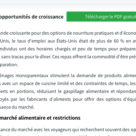
opportunités de croissance
Télécharger le PDF gratui
nde croissante pour des options de nourriture pratiques et d'écon
Unis, le taux d'emploi aux États-Unis était de plus de 60 % en av
individus ont des horaires chargés et peu de temps pour préparer
sans tracas pour le dîner. Ces repas offrent la commodité d'être préc
paration.
 ménages monoparentaux stimulent la demande de produits alimen
avec un espace de cuisine limité et des contraintes de temps, le
erts en portions, réduisant le gaspillage alimentaire et réponda
yés par les fabricants d'aliments pour offrir des options d'équ
ssance du marché.
marché alimentaire et restrictions
issance du marché avec les voyageurs qui recherchent souvent des o