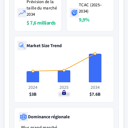
Prévision de la
TCAC (2025–
taille du marché
2034)
2034
9,9%
$ 7,6 milliards
Market Size Trend
2024
2025
2034
$3B
$3.2B
$7.6B
Dominance régionale
Plus grand marché