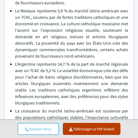
de fournisseurs européens.
Le Mexique représente 5,9 % du marché latino-américain avec
un TCAC, soutenu par de fortes traditions catholiques et une
économie en croissance. La culture catholique mexicaine met
l'accent sur l'expression religieuse visuelle, soutenant la
demande en art religieux, statues et articles liturgiques
décoratifs. La proximité du pays avec les États-Unis crée des
dynamiques commerciales transfrontalières, certains achats
provenant de fournisseurs nord-américains.
L'Argentine représente 14,7 % de la part de marché régionale
avec un TCAC de 5,2 %. La volatilité économique crée des défis
pour l'achat de biens religieux discrétionnaires, bien que les
articles liturgiques essentiels maintiennent une demande
stable. Les traditions catholiques argentines reflètent des
influences européennes, avec des préférences pour des styles
liturgiques traditionnels.
La croissance du marché latino-américain est soutenue par
des populations catholiques stables, l'importance culturelle
des traditions religieuses et le développement économique
Appelez-Nous
Télécharger Le PDF Gratuit
qui augmente la capacité d'achat. Cependant, la volatilité
économique dans certains pays crée de l'incertitude. L'essor