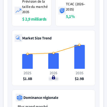
Prévision de la
TCAC (2026–
taille du marché
2035)
2035
5,1%
$ 2,9 milliards
Market Size Trend
2025
2026
2035
$1.8B
$1.9B
$2.9B
Dominance régionale
Plus grand marché