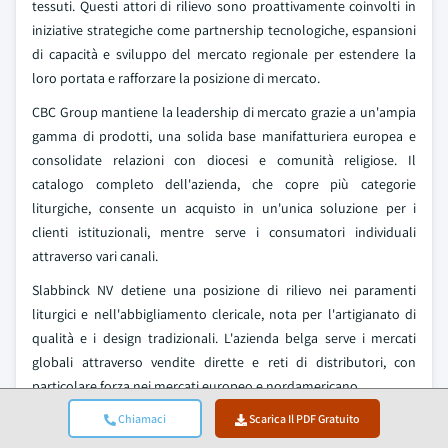
tessuti. Questi attori di rilievo sono proattivamente coinvolti in
iniziative strategiche come partnership tecnologiche, espansioni
di capacità e sviluppo del mercato regionale per estendere la
loro portata e rafforzare la posizione di mercato.
CBC Group mantiene la leadership di mercato grazie a un'ampia
gamma di prodotti, una solida base manifatturiera europea e
consolidate relazioni con diocesi e comunità religiose. Il
catalogo completo dell'azienda, che copre più categorie
liturgiche, consente un acquisto in un'unica soluzione per i
clienti istituzionali, mentre serve i consumatori individuali
attraverso vari canali.
Slabbinck NV detiene una posizione di rilievo nei paramenti
liturgici e nell'abbigliamento clericale, nota per l'artigianato di
qualità e i design tradizionali. L'azienda belga serve i mercati
globali attraverso vendite dirette e reti di distributori, con
particolare forza nei mercati europeo e nordamericano.
Holyart.com rappresenta lo specialista leader nell'e-commerce
Chiamaci
Scarica Il PDF Gratuito
di mercato, che gestisce piattaforme online complete a servizio