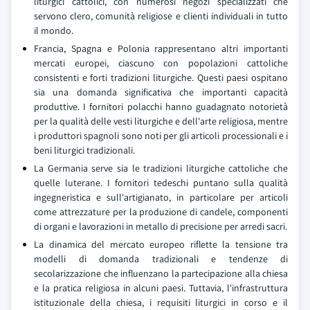
liturgici cattolici, con numerosi negozi specializzati che
servono clero, comunità religiose e clienti individuali in tutto
il mondo.
Francia, Spagna e Polonia rappresentano altri importanti
mercati europei, ciascuno con popolazioni cattoliche
consistenti e forti tradizioni liturgiche. Questi paesi ospitano
sia una domanda significativa che importanti capacità
produttive. I fornitori polacchi hanno guadagnato notorietà
per la qualità delle vesti liturgiche e dell'arte religiosa, mentre
i produttori spagnoli sono noti per gli articoli processionali e i
beni liturgici tradizionali.
La Germania serve sia le tradizioni liturgiche cattoliche che
quelle luterane. I fornitori tedeschi puntano sulla qualità
ingegneristica e sull'artigianato, in particolare per articoli
come attrezzature per la produzione di candele, componenti
di organi e lavorazioni in metallo di precisione per arredi sacri.
La dinamica del mercato europeo riflette la tensione tra
modelli di domanda tradizionali e tendenze di
secolarizzazione che influenzano la partecipazione alla chiesa
e la pratica religiosa in alcuni paesi. Tuttavia, l'infrastruttura
istituzionale della chiesa, i requisiti liturgici in corso e il