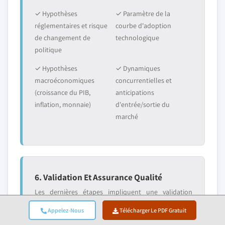
✓ Hypothèses
✓ Paramètre de la
réglementaires et risque
courbe d'adoption
de changement de
technologique
politique
✓ Hypothèses
✓ Dynamiques
macroéconomiques
concurrentielles et
(croissance du PIB,
anticipations
inflation, monnaie)
d'entrée/sortie du
marché
6. Validation Et Assurance Qualité
Les dernières étapes impliquent une validation
humaine, où des experts du domaine examinent
Appelez-Nous
Télécharger Le PDF Gratuit
manuellement les données filtrées pour identifier