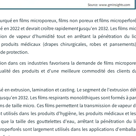
ifurqué en films microporeux, films non poreux et films microperfo
é en 2022 et devrait croître rapidement jusqu'en 2032. Les films m
ion de vapeur d'humidité tout en arrêtant la pénétration du liq
 produits médicaux (drapes chirurgicales, robes et pansements)
 de protection.
tion dans ces industries favorisera la demande de films micropore
alité des produits et d'une meilleure commodité des clients da
ssé en extrusion, lamination et casting. Le segment de l'extrusion dé
jusqu'en 2032. Les films respirants monolithiques sont formés à par
s de taille micro. Ces films permettent la transmission de vapeur 
t utilisés dans les produits d'hygiène, les produits médicaux et l
que la taille des gouttelettes d'eau, arrêtant la pénétration du l
roperforés sont largement utilisés dans les applications d'emballa