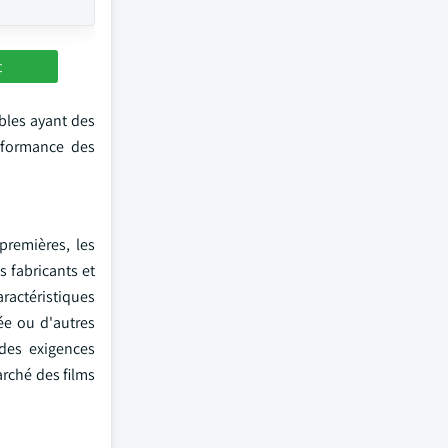
t
ables ayant des
erformance des
premières, les
s fabricants et
aractéristiques
rée ou d'autres
des exigences
arché des films