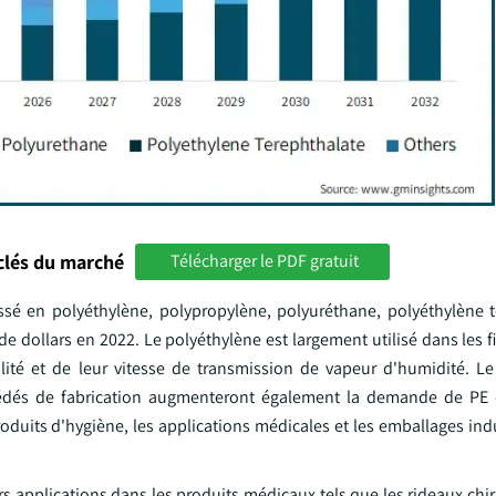
clés du marché
Télécharger le PDF gratuit
assé en polyéthylène, polypropylène, polyuréthane, polyéthylène t
e dollars en 2022. Le polyéthylène est largement utilisé dans les f
bilité et de leur vitesse de transmission de vapeur d'humidité. Le
 procédés de fabrication augmenteront également la demande de PE 
roduits d'hygiène, les applications médicales et les emballages indu
rs applications dans les produits médicaux tels que les rideaux chir