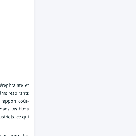
éréphtalate et
ilms respirants
 rapport coût-
dans les films
striels, ce qui
urgicaux et les