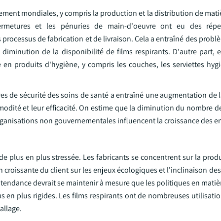
ment mondiales, y compris la production et la distribution de mati
 fermetures et les pénuries de main-d'oeuvre ont eu des répe
 processus de fabrication et de livraison. Cela a entraîné des prob
iminution de la disponibilité de films respirants. D'autre part, e
en produits d'hygiène, y compris les couches, les serviettes hygi
ures de sécurité des soins de santé a entraîné une augmentation de
mmodité et leur efficacité. On estime que la diminution du nombre 
organisations non gouvernementales influencent la croissance des en
de plus en plus stressée. Les fabricants se concentrent sur la prod
oissante du client sur les enjeux écologiques et l'inclinaison des
tendance devrait se maintenir à mesure que les politiques en matièr
 en plus rigides. Les films respirants ont de nombreuses utilisati
allage.