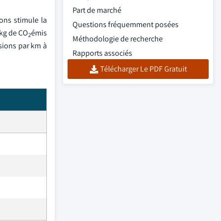
Part de marché
ons stimule la
Questions fréquemment posées
 kg de CO
émis
2
Méthodologie de recherche
sions par km à
Rapports associés
Télécharger Le PDF Gratuit