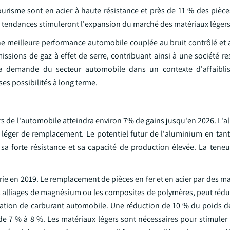
ourisme sont en acier à haute résistance et près de 11 % des pièce
 tendances stimuleront l'expansion du marché des matériaux léger
 meilleure performance automobile couplée au bruit contrôlé et a
ssions de gaz à effet de serre, contribuant ainsi à une société r
 la demande du secteur automobile dans un contexte d'affaibli
es possibilités à long terme.
s de l'automobile atteindra environ 7% de gains jusqu'en 2026. L'a
 léger de remplacement. Le potentiel futur de l'aluminium en tan
 sa forte résistance et sa capacité de production élevée. La ten
rie en 2019. Le remplacement de pièces en fer et en acier par des ma
 les alliages de magnésium ou les composites de polymères, peut rédu
mation de carburant automobile. Une réduction de 10 % du poids d
de 7 % à 8 %. Les matériaux légers sont nécessaires pour stimuler