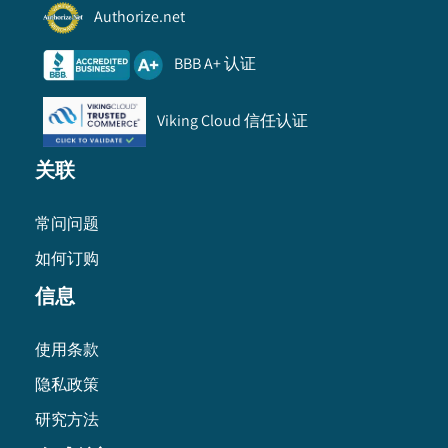
Authorize.net
BBB A+ 认证
Viking Cloud 信任认证
关联
常问问题
如何订购
信息
使用条款
隐私政策
研究方法