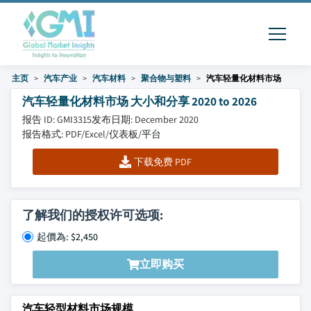
主页
汽车产业
汽车材料
聚合物与塑料
汽车轻量化材料市场
汽车轻量化材料市场 大小和分享 2020 to 2026
报告 ID: GMI3315
发布日期: December 2020
报告格式: PDF/Excel/仪表板/平台
下载免费 PDF
了解我们的授权许可选项:
起價為: $2,450
立即购买
汽车轻型材料市场规模