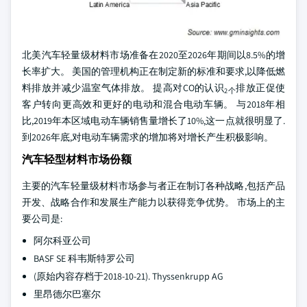
北美汽车轻量级材料市场准备在2020至2026年期间以8.5%的增
长率扩大。 美国的管理机构正在制定新的标准和要求,以降低燃
料排放并减少温室气体排放。 提高对CO的认识
排放正促使
2个
客户转向更高效和更好的电动和混合电动车辆。 与2018年相
比,2019年本区域电动车辆销售量增长了10%,这一点就很明显了.
到2026年底,对电动车辆需求的增加将对增长产生积极影响。
汽车轻型材料市场份额
主要的汽车轻量级材料市场参与者正在制订各种战略,包括产品
开发、战略合作和发展生产能力以获得竞争优势。 市场上的主
要公司是:
阿尔科亚公司
BASF SE 科韦斯特罗公司
(原始内容存档于2018-10-21). Thyssenkrupp AG
里昂德尔巴塞尔