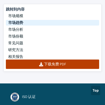
跳转到内容
市场规模
市场趋势
市场分析
市场份额
常见问题
研究方法
相关报告
下载免费 PDF
Top
ISO 认证