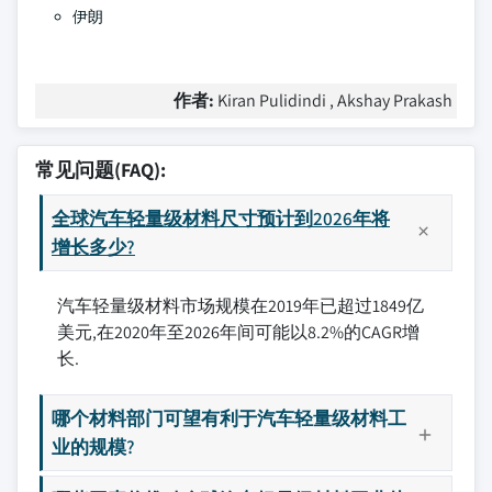
伊朗
作者:
Kiran Pulidindi , Akshay Prakash
常见问题(FAQ):
全球汽车轻量级材料尺寸预计到2026年将
增长多少?
汽车轻量级材料市场规模在2019年已超过1849亿
美元,在2020年至2026年间可能以8.2%的CAGR增
长.
哪个材料部门可望有利于汽车轻量级材料工
业的规模?