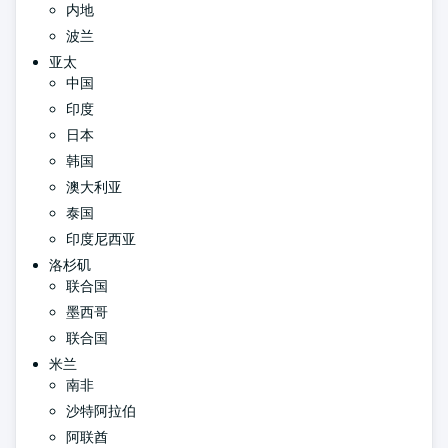
内地
波兰
亚太
中国
印度
日本
韩国
澳大利亚
泰国
印度尼西亚
洛杉矶
联合国
墨西哥
联合国
米兰
南非
沙特阿拉伯
阿联酋