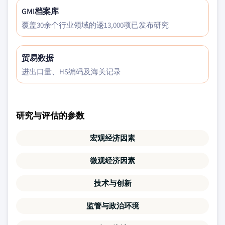
GMI档案库
覆盖30余个行业领域的逶13,000项已发布研究
贸易数据
进出口量、HS编码及海关记录
研究与评估的参数
宏观经济因素
微观经济因素
技术与创新
监管与政治环境