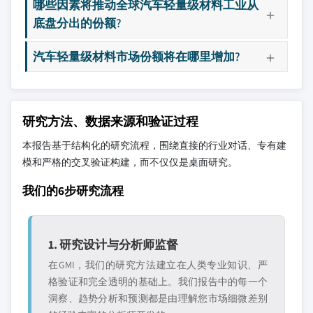
哪些因素将推动全球汽车轻量级材料工业从
底盘分出的份额?
汽车轻量级材料市场份额将在哪里增加?
研究方法、数据来源和验证过程
本报告基于结构化的研究流程，围绕直接的行业对话、专有建
模和严格的交叉验证构建，而不仅仅是桌面研究。
我们的6步研究流程
1. 研究设计与分析师监督
在GMI，我们的研究方法建立在人类专业知识、严
格验证和完全透明的基础上。我们报告中的每一个
洞察、趋势分析和预测都是由理解您市场细微差别