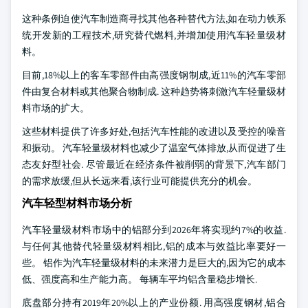
这种条例迫使汽车制造商寻找其他各种替代方法,如在动力铁系
统开发新的工程技术,研究替代燃料,并增加使用汽车轻量级材
料。
目前,18%以上的客车零部件由高强度钢制成,近11%的汽车零部
件由复合材料或其他聚合物制成. 这种趋势将刺激汽车轻量级材
料市场的扩大。
这些材料提供了许多好处,包括汽车性能的改进以及受控的噪音
和振动。 汽车轻量级材料也减少了温室气体排放,从而促进了生
态友好型社会. 尽管最近在经济条件被削弱的背景下,汽车部门
的需求放缓,但从长远来看,该行业可能提供充分的机会。
汽车轻型材料市场分析
汽车轻量级材料市场中的铝部分到2026年将实现约7%的收益.
与任何其他替代轻量级材料相比,铝的成本与效益比率要好一
些。 铝作为汽车轻量级材料的未来潜力是巨大的,因为它的成本
低、强度高和生产能力高。 每辆车平均铝含量稳步增长.
底盘部分持有2019年20%以上的产业份额. 用高强度钢材,铝合