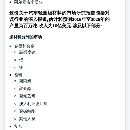
阿尔塞洛米塔尔
这份关于汽车轻量级材料的市场研究报告包括对
该行业的深入报道,估计和预测2016年至2026年的
产量为百万吨,收入为10亿美元,涉及以下部分:
按材料分列的市场
金属和合金
高强度钢
铝
镁
塑料
聚丙烯
聚氨酯
聚氯乙烯
澳大利亚统计局
聚碳酸酯
其他人员
复合