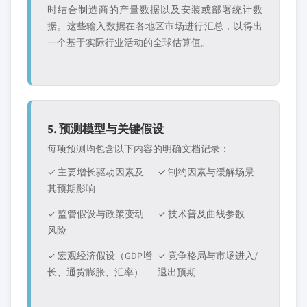
时结合制造商的产量数据以及安装或部署统计数
据。这些输入数据在各地区市场进行汇总，以得出
一个基于实际行业活动的全球估算值。
5. 预测模型与关键假设
每项预测均包含以下内容的明确文档记录：
✓ 主要增长驱动因素及
✓ 制约因素与缓解场景
其预期影响
✓ 监管假设与政策变动
✓ 技术普及曲线参数
风险
✓ 宏观经济假设（GDP增
✓ 竞争格局与市场进入/
长、通货膨胀、汇率）
退出预期