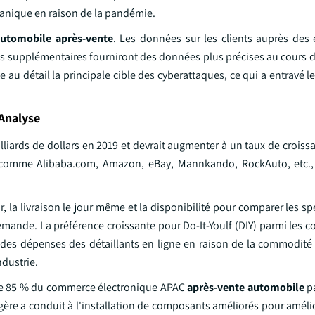
panique en raison de la pandémie.
utomobile après-vente
. Les données sur les clients auprès des 
s supplémentaires fourniront des données plus précises au cours d
e au détail la principale cible des cyberattaques, ce qui a entravé l
Analyse
illiards de dollars en 2019 et devrait augmenter à un taux de crois
 comme Alibaba.com, Amazon, eBay, Mannkando, RockAuto, etc., 
r, la livraison le jour même et la disponibilité pour comparer les sp
demande. La préférence croissante pour Do-It-Youlf (DIY) parmi les
 des dépenses des détaillants en ligne en raison de la commodité
ndustrie.
 de 85 % du commerce électronique APAC
après-vente automobile
p
re a conduit à l'installation de composants améliorés pour amélior