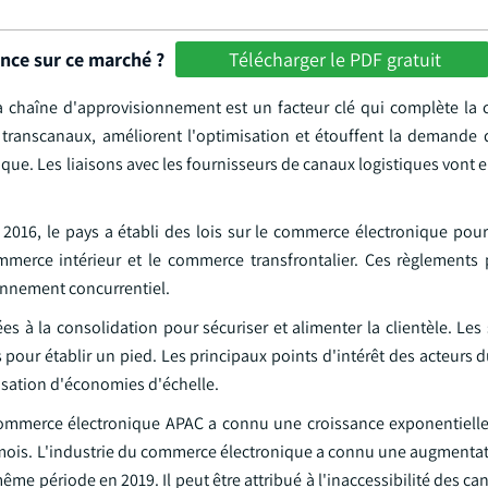
ance sur ce marché ?
Télécharger le PDF gratuit
la chaîne d'approvisionnement est un facteur clé qui complète la 
s transcanaux, améliorent l'optimisation et étouffent la demande d
stique. Les liaisons avec les fournisseurs de canaux logistiques vont 
 2016, le pays a établi des lois sur le commerce électronique pour
merce intérieur et le commerce transfrontalier. Ces règlements
onnement concurrentiel.
ées à la consolidation pour sécuriser et alimenter la clientèle. Les 
s pour établir un pied. Les principaux points d'intérêt des acteurs
alisation d'économies d'échelle.
du commerce électronique APAC a connu une croissance exponentiell
 mois. L'industrie du commerce électronique a connu une augmentat
e période en 2019. Il peut être attribué à l'inaccessibilité des ca