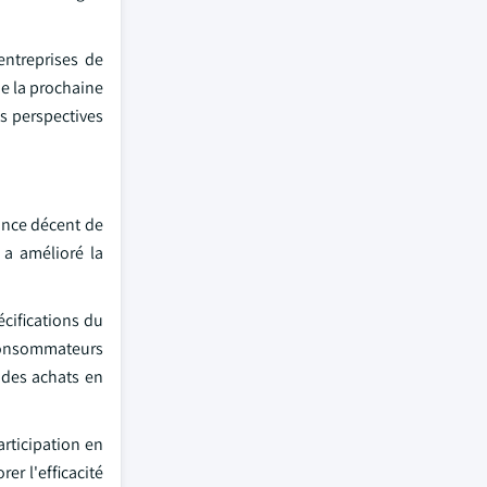
entreprises de
e la prochaine
es perspectives
sance décent de
a amélioré la
écifications du
 consommateurs
 des achats en
articipation en
er l'efficacité