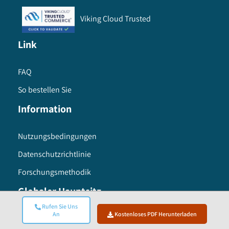
Viking Cloud Trusted
Link
FAQ
So bestellen Sie
Information
Nutzungsbedingungen
Datenschutzrichtlinie
Forschungsmethodik
Globaler Hauptsitz
Rufen Sie Uns
An
Kostenloses PDF Herunterladen
Global Market Insights Inc. 4 North Main Street,