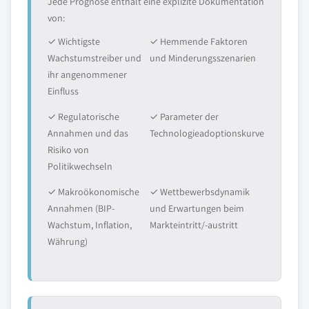
Jede Prognose enthält eine explizite Dokumentation
von:
✓ Wichtigste
✓ Hemmende Faktoren
Wachstumstreiber und
und Minderungsszenarien
ihr angenommener
Einfluss
✓ Regulatorische
✓ Parameter der
Annahmen und das
Technologieadoptionskurve
Risiko von
Politikwechseln
✓ Makroökonomische
✓ Wettbewerbsdynamik
Annahmen (BIP-
und Erwartungen beim
Wachstum, Inflation,
Markteintritt/-austritt
Währung)