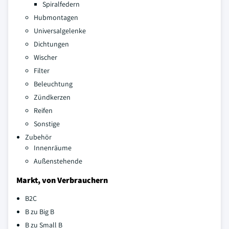
Spiralfedern
Hubmontagen
Universalgelenke
Dichtungen
Wischer
Filter
Beleuchtung
Zündkerzen
Reifen
Sonstige
Zubehör
Innenräume
Außenstehende
Markt, von Verbrauchern
B2C
B zu Big B
B zu Small B