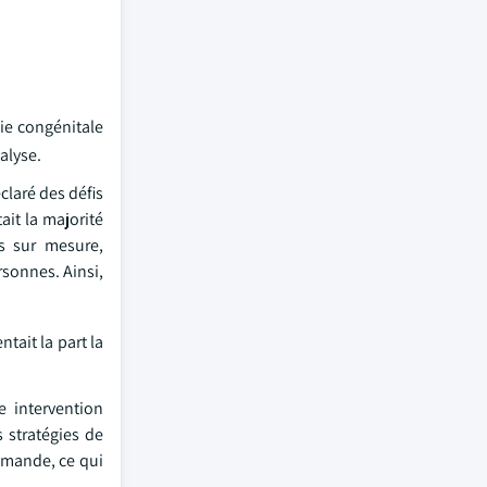
die congénitale
alyse.
claré des défis
it la majorité
es sur mesure,
rsonnes. Ainsi,
tait la part la
e intervention
s stratégies de
demande, ce qui