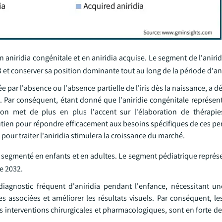
en aniridia congénitale et en aniridia acquise. Le segment de l'aniri
3 et conserver sa position dominante tout au long de la période d'an
 par l'absence ou l'absence partielle de l'iris dès la naissance, a dé
 Par conséquent, étant donné que l'aniridie congénitale représenta
 on met de plus en plus l'accent sur l'élaboration de thérapi
outien pour répondre efficacement aux besoins spécifiques de ces pe
 pour traiter l'aniridia stimulera la croissance du marché.
t segmenté en enfants et en adultes. Le segment pédiatrique représen
de 2032.
agnostic fréquent d'aniridia pendant l'enfance, nécessitant un
s associées et améliorer les résultats visuels. Par conséquent, le
es interventions chirurgicales et pharmacologiques, sont en forte 