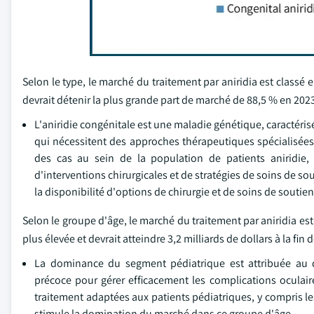
Selon le type, le marché du traitement par aniridia est classé 
devrait détenir la plus grande part de marché de 88,5 % en 202
L'aniridie congénitale est une maladie génétique, caractérisée
qui nécessitent des approches thérapeutiques spécialisées.
des cas au sein de la population de patients aniridie,
d'interventions chirurgicales et de stratégies de soins de s
la disponibilité d'options de chirurgie et de soins de soutien
Selon le groupe d'âge, le marché du traitement par aniridia es
plus élevée et devrait atteindre 3,2 milliards de dollars à la fin 
La dominance du segment pédiatrique est attribuée au di
précoce pour gérer efficacement les complications oculaire
traitement adaptées aux patients pédiatriques, y compris l
stimule la domination du marché dans ce groupe d'âge.