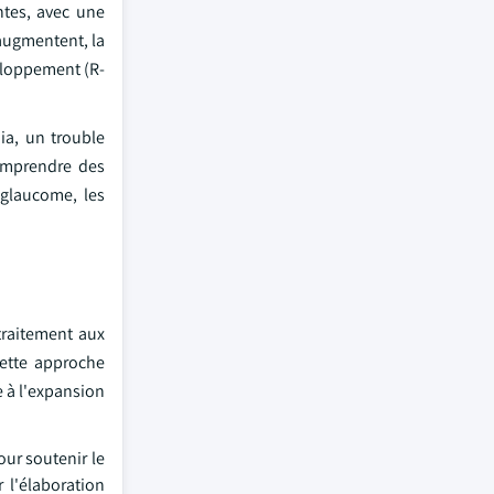
ntes, avec une
 augmentent, la
veloppement (R-
ia, un trouble
comprendre des
 glaucome, les
traitement aux
Cette approche
e à l'expansion
our soutenir le
 l'élaboration