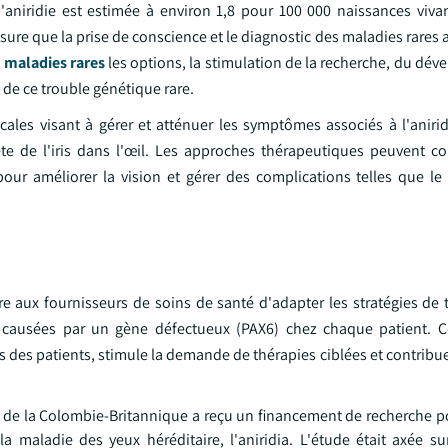
'aniridie est estimée à environ 1,8 pour 100 000 naissances viva
mesure que la prise de conscience et le diagnostic des maladies rares
 maladies rares
les options, la stimulation de la recherche, du dé
 de ce trouble génétique rare.
cales visant à gérer et atténuer les symptômes associés à l'anirid
lète de l'iris dans l'œil. Les approches thérapeutiques peuvent 
our améliorer la vision et gérer des complications telles que le
e aux fournisseurs de soins de santé d'adapter les stratégies de 
ie causées par un gène défectueux (PAX6) chez chaque patient. 
ats des patients, stimule la demande de thérapies ciblées et contribu
té de la Colombie-Britannique a reçu un financement de recherche p
maladie des yeux héréditaire, l'aniridia. L'étude était axée sur