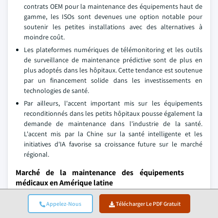
contrats OEM pour la maintenance des équipements haut de
gamme, les ISOs sont devenues une option notable pour
soutenir les petites installations avec des alternatives à
moindre coût.
Les plateformes numériques de télémonitoring et les outils
de surveillance de maintenance prédictive sont de plus en
plus adoptés dans les hôpitaux. Cette tendance est soutenue
par un financement solide dans les investissements en
technologies de santé.
Par ailleurs, l'accent important mis sur les équipements
reconditionnés dans les petits hôpitaux pousse également la
demande de maintenance dans l'industrie de la santé.
L'accent mis par la Chine sur la santé intelligente et les
initiatives d'IA favorise sa croissance future sur le marché
régional.
Marché de la maintenance des équipements
médicaux en Amérique latine
Le Brésil domine le marché latino-américain, affichant une
Appelez-Nous
Télécharger Le PDF Gratuit
croissance remarquable pendant la période d'analyse.