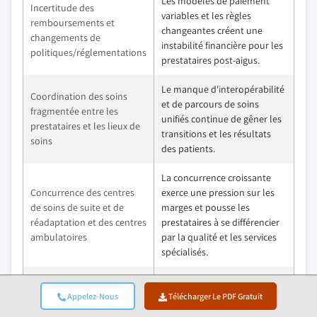
Les modèles de paiement
Incertitude des
variables et les règles
remboursements et
changeantes créent une
changements de
instabilité financière pour les
politiques/réglementations
prestataires post-aigus.
Le manque d'interopérabilité
Coordination des soins
et de parcours de soins
fragmentée entre les
unifiés continue de gêner les
prestataires et les lieux de
transitions et les résultats
soins
des patients.
La concurrence croissante
Concurrence des centres
exerce une pression sur les
de soins de suite et de
marges et pousse les
réadaptation et des centres
prestataires à se différencier
ambulatoires
par la qualité et les services
spécialisés.
Opportunités :
Impact
Appelez-Nous
Télécharger Le PDF Gratuit
Une adoption plus large des