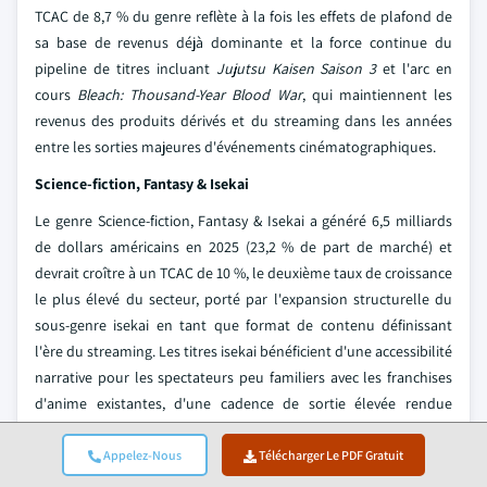
TCAC de 8,7 % du genre reflète à la fois les effets de plafond de
sa base de revenus déjà dominante et la force continue du
pipeline de titres incluant
Jujutsu Kaisen Saison 3
et l'arc en
cours
Bleach: Thousand-Year Blood War
, qui maintiennent les
revenus des produits dérivés et du streaming dans les années
entre les sorties majeures d'événements cinématographiques.
Science-fiction, Fantasy & Isekai
Le genre Science-fiction, Fantasy & Isekai a généré 6,5 milliards
de dollars américains en 2025 (23,2 % de part de marché) et
devrait croître à un TCAC de 10 %, le deuxième taux de croissance
le plus élevé du secteur, porté par l'expansion structurelle du
sous-genre isekai en tant que format de contenu définissant
l'ère du streaming. Les titres isekai bénéficient d'une accessibilité
narrative pour les spectateurs peu familiers avec les franchises
d'anime existantes, d'une cadence de sortie élevée rendue
possible par un pipeline approfondi d'adaptations de light
novels, et de la capacité prouvée du genre à générer
Appelez-Nous
Télécharger Le PDF Gratuit
simultanément des revenus issus de produits dérivés et de jeux