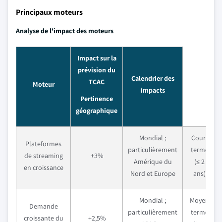
Principaux moteurs
Analyse de l'impact des moteurs
Impact sur la
prévision du
Calendrier des
TCAC
Moteur
impacts
Pertinence
géographique
Mondial ;
Court
Plateformes
particulièrement
terme
de streaming
+3%
Amérique du
(≤ 2
en croissance
Nord et Europe
ans)
Mondial ;
Moyen
Demande
particulièrement
terme
croissante du
+2,5%