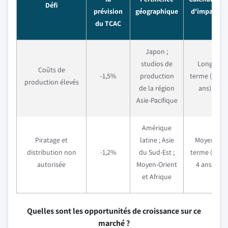
Défi
prévision
géographique
d'impact
du TCAC
Japon ;
studios de
Long
Coûts de
-1,5%
production
terme (≥ 4
production élevés
de la région
ans)
Asie-Pacifique
Amérique
Piratage et
latine ; Asie
Moyen
distribution non
-1,2%
du Sud-Est ;
terme (2–
autorisée
Moyen-Orient
4 ans)
et Afrique
Quelles sont les opportunités de croissance sur ce
marché ?