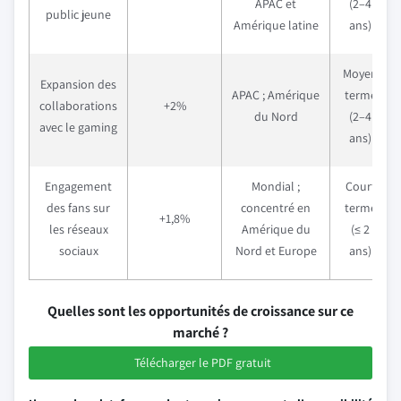
APAC et
(2–4
public jeune
Amérique latine
ans)
Moyen
Expansion des
APAC ; Amérique
terme
collaborations
+2%
du Nord
(2–4
avec le gaming
ans)
Engagement
Mondial ;
Court
des fans sur
concentré en
terme
+1,8%
les réseaux
Amérique du
(≤ 2
sociaux
Nord et Europe
ans)
Quelles sont les opportunités de croissance sur ce
marché ?
Télécharger le PDF gratuit