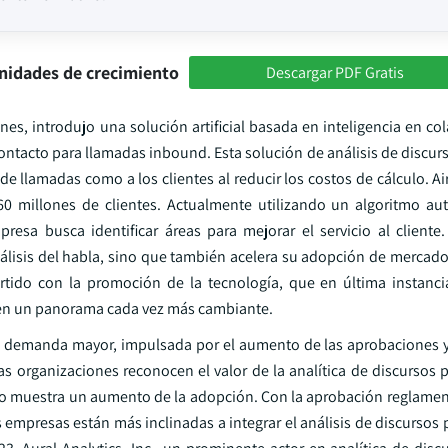
nidades de crecimiento
Descargar PDF Gratis
nes, introdujo una solución artificial basada en inteligencia en c
 contacto para llamadas inbound. Esta solución de análisis de discu
de llamadas como a los clientes al reducir los costos de cálculo. Ai
0 millones de clientes. Actualmente utilizando un algoritmo a
esa busca identificar áreas para mejorar el servicio al cliente
nálisis del habla, sino que también acelera su adopción de mercado
tido con la promoción de la tecnología, que en última instancia
 en un panorama cada vez más cambiante.
a demanda mayor, impulsada por el aumento de las aprobaciones 
 organizaciones reconocen el valor de la analítica de discursos p
do muestra un aumento de la adopción. Con la aprobación reglament
s empresas están más inclinadas a integrar el análisis de discursos 