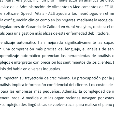
3, Aural Analytics, Inc., un prominente actor en analítica de disc
 Device de la Administración de Alimentos y Medicamentos de EE.UU
e software, Speech Vitals - ALS ayuda a los neurólogos en el m
 la configuración clínica como en los hogares, mediante la recogida y
eguladores de Garantía de Calidad en Aural Analytics, destaca el 
tals para una gestión más eficaz de esta enfermedad debilitadora.
rendizaje automático han mejorado significativamente las capa
en una comprensión más precisa del lenguaje, el análisis de sen
aprendizaje automático potencian las herramientas de análisis 
ejos e interpretar con precisión los sentimientos de los clientes. 
sis del habla en diversas industrias.
e impactan su trayectoria de crecimiento. La preocupación por la p
álisis implica información confidencial del cliente. Los costos de 
s para las empresas más pequeñas. Además, la complejidad de in
generalizada. A medida que las organizaciones navegan por estas 
complejidades lingüísticas se vuelve crucial para realizar el pleno 