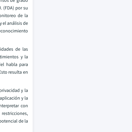
ursos de grado
. (FDA) por su
onitoreo de la
 el análisis de
reconocimiento
cidades de las
timientos y la
del habla para
Esto resulta en
rivacidad y la
aplicación y la
terpretar con
restricciones,
potencial de la