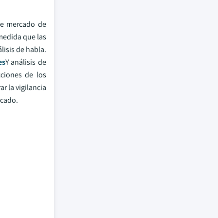
de mercado de
medida que las
isis de habla.
es
Y análisis de
cciones de los
 la vigilancia
rcado.