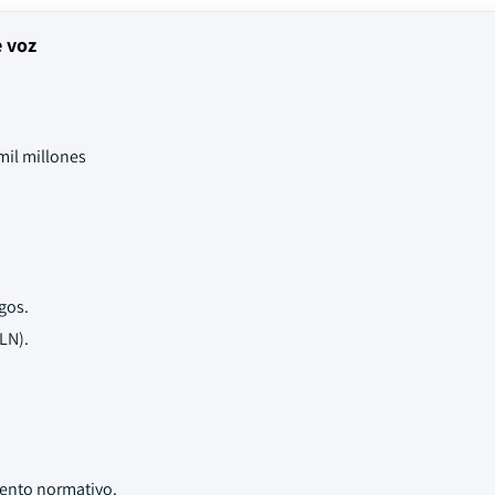
e voz
mil millones
gos.
LN).
.
iento normativo.