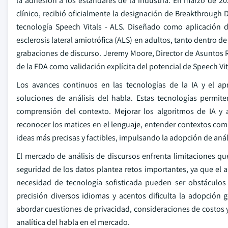
la adhesión a los estándares de la industria. En marzo de 202
clínico, recibió oficialmente la designación de Breakthrough
tecnología Speech Vitals - ALS. Diseñado como aplicación d
esclerosis lateral amiotrófica (ALS) en adultos, tanto dentro de
grabaciones de discurso. Jeremy Moore, Director de Asuntos R
de la FDA como validación explícita del potencial de Speech Vi
Los avances continuos en las tecnologías de la IA y el ap
soluciones de análisis del habla. Estas tecnologías permit
comprensión del contexto. Mejorar los algoritmos de IA y 
reconocer los matices en el lenguaje, entender contextos compl
ideas más precisas y factibles, impulsando la adopción de análi
El mercado de análisis de discursos enfrenta limitaciones qu
seguridad de los datos plantea retos importantes, ya que el an
necesidad de tecnología sofisticada pueden ser obstáculo
precisión diversos idiomas y acentos dificulta la adopción 
abordar cuestiones de privacidad, consideraciones de costos y 
analítica del habla en el mercado.