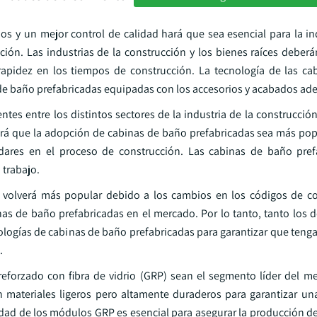
 y un mejor control de calidad hará que sea esencial para la indu
ión. Las industrias de la construcción y los bienes raíces deber
y rapidez en los tiempos de construcción. La tecnología de las c
s de baño prefabricadas equipadas con los accesorios y acabados ad
es entre los distintos sectores de la industria de la construcción
hará que la adopción de cabinas de baño prefabricadas sea más pop
ndares en el proceso de construcción. Las cabinas de baño pre
 trabajo.
 volverá más popular debido a los cambios en los códigos de c
as de baño prefabricadas en el mercado. Por lo tanto, tanto los d
ologías de cabinas de baño prefabricadas para garantizar que teng
.
reforzado con fibra de vidrio (GRP) sean el segmento líder del m
 materiales ligeros pero altamente duraderos para garantizar una
alidad de los módulos GRP es esencial para asegurar la producción 