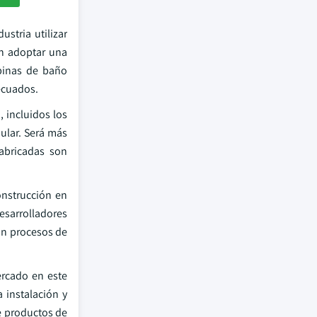
stria utilizar
án adoptar una
abinas de baño
ecuados.
, incluidos los
ular. Será más
fabricadas son
onstrucción en
esarrolladores
an procesos de
ercado en este
 instalación y
de productos de