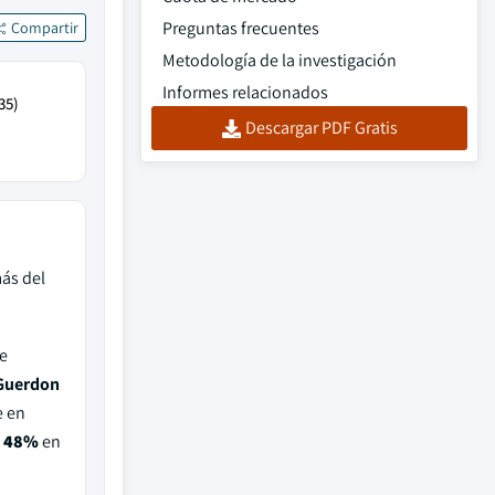
Preguntas frecuentes
Compartir
Metodología de la investigación
Informes relacionados
35)
Descargar PDF Gratis
ás del
e
 Guerdon
e en
l
48%
en