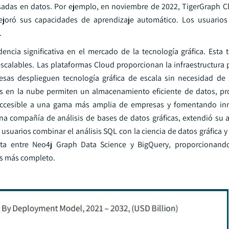
asadas en datos. Por ejemplo, en noviembre de 2022, TigerGraph C
ejoró sus capacidades de aprendizaje automático. Los usuarios
.
cia significativa en el mercado de la tecnología gráfica. Esta 
scalables. Las plataformas Cloud proporcionan la infraestructura p
resas desplieguen tecnología gráfica de escala sin necesidad de
rtas en la nube permiten un almacenamiento eficiente de datos, p
s accesible a una gama más amplia de empresas y fomentando in
una compañía de análisis de bases de datos gráficas, extendió su 
suarios combinar el análisis SQL con la ciencia de datos gráfica y
ecta entre Neo4j Graph Data Science y BigQuery, proporcionand
os más completo.