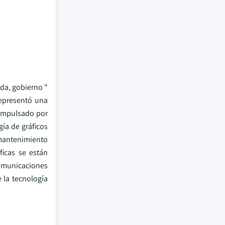
ida, gobierno "
representó una
 impulsado por
gía de gráficos
 mantenimiento
ficas se están
comunicaciones
e la tecnología