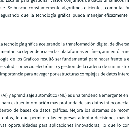
e. Escalar para gestionar vastos conjuntos de datos dinámicos 
ble. Se buscan constantemente algoritmos eficientes, computación
segurando que la tecnología gráfica pueda manejar eficazmente 
tecnología gráfica acelerando la transformación digital de diversa
aumentan su dependencia en las plataformas en línea, aumentó la n
logía de los Gráficos resultó ser fundamental para hacer frente a 
 salud, comercio electrónico y gestión de la cadena de suministr
 importancia para navegar por estructuras complejas de datos inter
ial (AI) y aprendizaje automático (ML) es una tendencia emergente en 
nes para extraer información más profunda de sus datos interconect
 dentro de bases de datos gráficas. Mejora los sistemas de reco
e datos, lo que permite a las empresas adoptar decisiones más 
vas oportunidades para aplicaciones innovadoras, lo que lo co