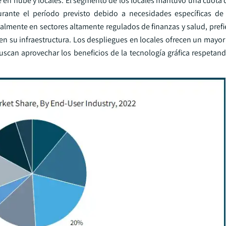
 en nube y locales. El segmento de los locales mantuvo una cuota
ante el período previsto debido a necesidades específicas de 
almente en sectores altamente regulados de finanzas y salud, pref
 en su infraestructura. Los despliegues en locales ofrecen un mayo
scan aprovechar los beneficios de la tecnología gráfica respetando