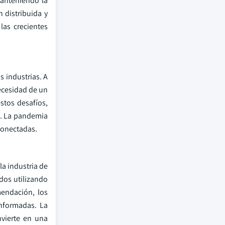
manteniendo la
 distribuida y
las crecientes
s industrias. A
ecesidad de un
estos desafíos,
o. La pandemia
conectadas.
la industria de
ados utilizando
mendación, los
informadas. La
nvierte en una