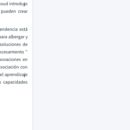
loud introdujo
 pueden crear
tendencia está
ara albergar y
 soluciones de
rocesamiento "
novaciones en
asociación con
 el aprendizaje
o capacidades