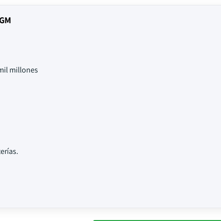
AGM
il millones
erías.