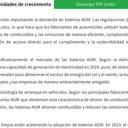
nidades de crecimiento
Descargar PDF Gratis
están impulsando la demanda de baterías AGM. Las regulaciones 
los, lo que hace que los fabricantes de automóviles utilicen bate
o de combustible y las emisiones de manera eficiente, cumpliendo
ón de acceso directo para el cumplimiento y la sostenibilidad e
nificativamente el mercado de las baterías AGM. Según la Admi
eva capacidad de generación de electricidad en 2024, puso de relie
salen para almacenar el exceso de energía del sol y el viento, la es
hogares y las empresas de manera ambientalmente amigable.
cnología de arranque en vehículos. Según los principales fabricant
rías AGM que alimentan esta característica de ahorro de combustibl
upción, las baterías AGM ahorran combustible y reducen las emision
 limpia están acelerando la adopción de baterías AGM. En 2023, e