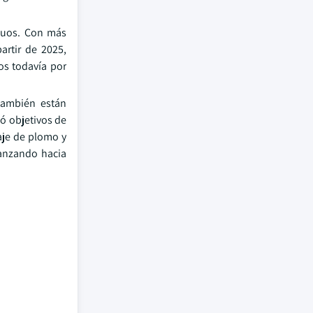
iguos. Con más
artir de 2025,
os todavía por
 también están
ó objetivos de
aje de plomo y
vanzando hacia