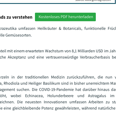
ds zu verstehen
Kostenloses PDF herunterladen
trazeutika umfassen Heilkräuter & Botanicals, funktionelle Frü
lle Gemüsesorten.
teil mit einem erwarteten Wachstum von 8,1 Milliarden USD im Jahr
sche Akzeptanz und eine vertrauenswürdige Verbraucherbasis be
zeln in der traditionellen Medizin zurückzuführen, die nun
a, Rhodiola und Heiliger Basilikum sind in bisher unerreichtem Ma
nagement suchen. Die COVID-19-Pandemie hat darüber hinaus das
höht, wobei Echinacea, Holunderbeere und Astragalus im
zeichnen. Die neuesten Innovationen umfassen Arbeiten zu sta
 eine gleichbleibende Potenz gewährleisten, während natürlich