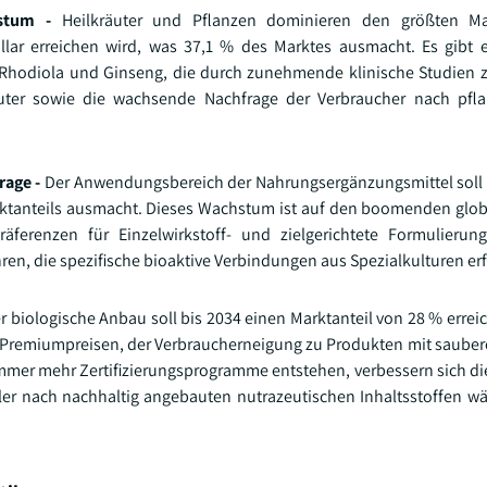
hstum -
Heilkräuter und Pflanzen dominieren den größten Mar
ollar erreichen wird, was 37,1 % des Marktes ausmacht. Es gibt 
hodiola und Ginseng, die durch zunehmende klinische Studien z
äuter sowie die wachsende Nachfrage der Verbraucher nach pfla
rage -
Der Anwendungsbereich der Nahrungsergänzungsmittel soll 
rktanteils ausmacht. Dieses Wachstum ist auf den boomenden glob
äferenzen für Einzelwirkstoff- und zielgerichtete Formulierun
en, die spezifische bioaktive Verbindungen aus Spezialkulturen er
r biologische Anbau soll bis 2034 einen Marktanteil von 28 % errei
n Premiumpreisen, der Verbraucherneigung zu Produkten mit sauber
immer mehr Zertifizierungsprogramme entstehen, verbessern sich di
r nach nachhaltig angebauten nutrazeutischen Inhaltsstoffen wäch