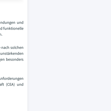
rbindungen und
d funktionelle
n.
e nach solchen
unstärkenden
ngen besonders
Anforderungen
aft (CEA) und