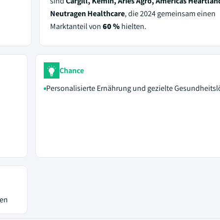
sind
Cargill, Kemin, Aries Agro, Americas Heartlan
Neutragen Healthcare
, die 2024 gemeinsam einen
Marktanteil von
60 %
hielten.
Chance
Personalisierte Ernährung und gezielte Gesundheits
ten