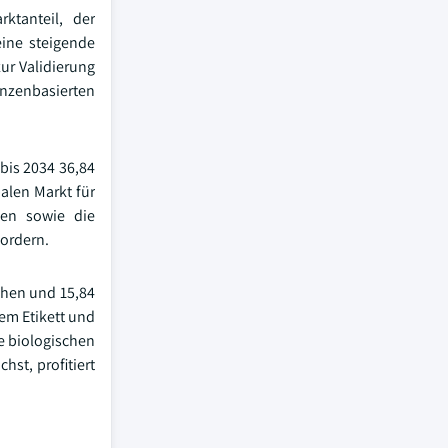
ktanteil, der
eine steigende
ur Validierung
nzenbasierten
bis 2034 36,84
alen Markt für
gen sowie die
fordern.
chen und 15,84
em Etikett und
e biologischen
st, profitiert