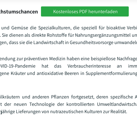
achstumschancen
Kostenloses PDF herunterladen
und Gemüse die Spezialkulturen, die speziell für bioaktive Ve
Sie dienen als direkte Rohstoffe für Nahrungsergänzungsmittel un
n, dass sie die Landwirtschaft in Gesundheitsvorsorge umwandel
endung zur präventiven Medizin haben eine beispiellose Nachfrag
COVID-19-Pandemie hat das Verbraucherinteresse an imm
togene Kräuter und antioxidative Beeren in Supplementformulieru
räutern und anderen Pflanzen fortgesetzt, deren spezifische 
t der neuen Technologie der kontrollierten Umweltlandwirtsch
ährige Lieferungen von nutrazeutischen Kulturen zur Realität.