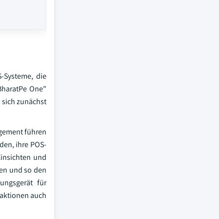
-Systeme, die
"BharatPe One"
 sich zunächst
agement führen
den, ihre POS-
Einsichten und
hen und so den
ungsgerät für
saktionen auch