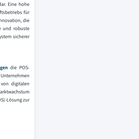
dar. Eine hohe
tsbetriebs für
nnovation, die
e und robuste
ystem sicherer
ngen
die POS-
ie Unternehmen
von digitalen
 Marktwachstum
OS)-Lösung zur