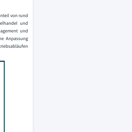
nteil von rund
elhandel und
anagement und
sche Anpassung
triebsabläufen