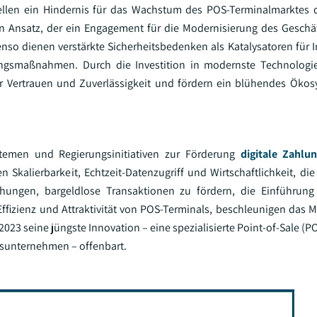
ellen ein Hindernis für das Wachstum des POS-Terminalmarktes 
 Ansatz, der ein Engagement für die Modernisierung des Geschäf
enso dienen verstärkte Sicherheitsbedenken als Katalysatoren für I
rungsmaßnahmen. Durch die Investition in modernste Technologi
r Vertrauen und Zuverlässigkeit und fördern ein blühendes Ökos
temen und Regierungsinitiativen zur Förderung
digitale Zahlu
n Skalierbarkeit, Echtzeit-Datenzugriff und Wirtschaftlichkeit, d
hungen, bargeldlose Transaktionen zu fördern, die Einführung 
fizienz und Attraktivität von POS-Terminals, beschleunigen das
23 seine jüngste Innovation – eine spezialisierte Point-of-Sale (P
sunternehmen – offenbart.