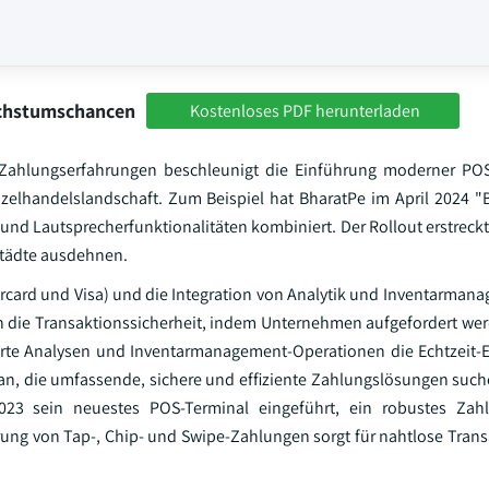
achstumschancen
Kostenloses PDF herunterladen
ahlungserfahrungen beschleunigt die Einführung moderner POS
zelhandelslandschaft. Zum Beispiel hat BharatPe im April 2024 
und Lautsprecherfunktionalitäten kombiniert. Der Rollout erstreckt
 Städte ausdehnen.
ard und Visa) und die Integration von Analytik und Inventarman
n die Transaktionssicherheit, indem Unternehmen aufgefordert wer
ierte Analysen und Inventarmanagement-Operationen die Echtzeit-
 an, die umfassende, sichere und effiziente Zahlungslösungen suc
23 sein neuestes POS-Terminal eingeführt, ein robustes Zahl
rung von Tap-, Chip- und Swipe-Zahlungen sorgt für nahtlose Tran