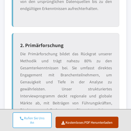
von den ursprünglichen Datenquellen bis zu den
endgültigen Erkenntnissen aufrechterhalten.
2. Primärforschung
Die Primärforschung bildet das Rückgrat unserer
Methodik und trägt nahezu 80% zu den
Gesamterkenntnissen bei. Sie umfasst direktes
Engagement mit Branchenteilnehmern, um
Genauigkeit und Tiefe in der Analyse zu
gewährleisten. Unser strukturiertes
Interviewprogramm deckt regionale und globale
Märkte ab, mit Beiträgen von Führungskräften,
Direktoren und Fachexperten. Diese Interaktionen
bieten strategische, operative und technische
Rufen Sie Uns
An
Kostenloses PDF Herunterladen
Perspektiven und ermöglichen umfassende Einblicke