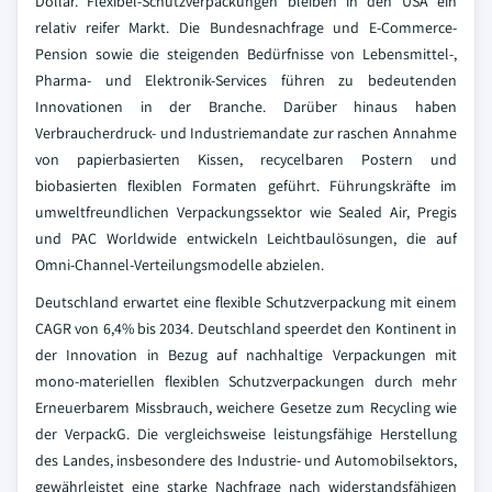
Dollar. Flexibel-Schutzverpackungen bleiben in den USA ein
relativ reifer Markt. Die Bundesnachfrage und E-Commerce-
Pension sowie die steigenden Bedürfnisse von Lebensmittel-,
Pharma- und Elektronik-Services führen zu bedeutenden
Innovationen in der Branche. Darüber hinaus haben
Verbraucherdruck- und Industriemandate zur raschen Annahme
von papierbasierten Kissen, recycelbaren Postern und
biobasierten flexiblen Formaten geführt. Führungskräfte im
umweltfreundlichen Verpackungssektor wie Sealed Air, Pregis
und PAC Worldwide entwickeln Leichtbaulösungen, die auf
Omni-Channel-Verteilungsmodelle abzielen.
Deutschland erwartet eine flexible Schutzverpackung mit einem
CAGR von 6,4% bis 2034. Deutschland speerdet den Kontinent in
der Innovation in Bezug auf nachhaltige Verpackungen mit
mono-materiellen flexiblen Schutzverpackungen durch mehr
Erneuerbarem Missbrauch, weichere Gesetze zum Recycling wie
der VerpackG. Die vergleichsweise leistungsfähige Herstellung
des Landes, insbesondere des Industrie- und Automobilsektors,
gewährleistet eine starke Nachfrage nach widerstandsfähigen