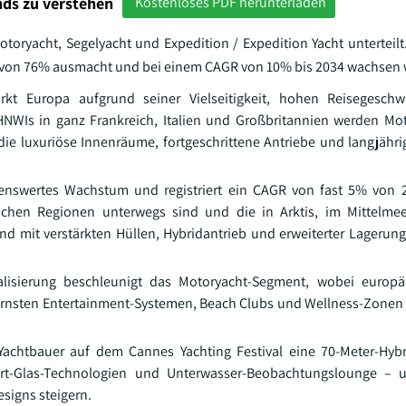
ds zu verstehen
Kostenloses PDF herunterladen
otoryacht, Segelyacht und Expedition / Expedition Yacht unterteil
l von 76% ausmacht und bei einem CAGR von 10% bis 2034 wachsen 
t Europa aufgrund seiner Vielseitigkeit, hohen Reisegeschw
NWIs in ganz Frankreich, Italien und Großbritannien werden Mo
 die luxuriöse Innenräume, fortgeschrittene Antriebe und langjähri
kenswertes Wachstum und registriert ein CAGR von fast 5% von 
ischen Regionen unterwegs sind und die in Arktis, im Mittelme
ind mit verstärkten Hüllen, Hybridantrieb und erweiterter Lagerung
alisierung beschleunigt das Motoryacht-Segment, wobei europä
nsten Entertainment-Systemen, Beach Clubs und Wellness-Zonen v
Yachtbauer auf dem Cannes Yachting Festival eine 70-Meter-Hyb
mart-Glas-Technologien und Unterwasser-Beobachtungslounge – u
signs steigern.