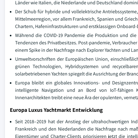
Länder wie Italien, die Niederlande und Deutschland domini
Der Schub für hybride und vollelektrische Antriebssysteme
Mittelmeerregion, vor allem Frankreich, Spanien und Griech
Chartern, Hafeninfrastrukturen und erstklassigen Onboard-
Während die COVID-19 Pandemie die Produktion und die g
Tendenzen des Privatbesitzes. Post-pandemie, Verbraucher
einem Spike in der Nachfrage nach Explorer Yachten und La
Umweltvorschriften der Europäischen Union, einschließlic
grünen Technologien, Hybridsystemen und recycelbaren
solarbetriebenen Yachten spiegelt die Ausrichtung der Branch
Europa bleibt ein globales Innovations- und Designzent
intelligente Navigation und an Bord von IoT-fähigen
Innenarchitekten treibt eine neue Ära der opulenten, vern
Europa Luxus Yachtmarkt Entwicklung
Seit 2018–2019 hat der Anstieg der ultrahochwertigen In
Frankreich und den Niederlanden die Nachfrage nach maßg
Eigentümer und Charter-Clients priorisieren jetzt die int