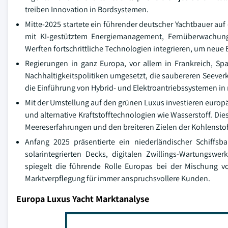
treiben Innovation in Bordsystemen.
Mitte-2025 startete ein führender deutscher Yachtbauer au
mit KI-gestütztem Energiemanagement, Fernüberwachung u
Werften fortschrittliche Technologien integrieren, um neue
Regierungen in ganz Europa, vor allem in Frankreich, Sp
Nachhaltigkeitspolitiken umgesetzt, die saubereren Seeverk
die Einführung von Hybrid- und Elektroantriebssystemen in
Mit der Umstellung auf den grünen Luxus investieren europä
und alternative Kraftstofftechnologien wie Wasserstoff. Di
Meereserfahrungen und den breiteren Zielen der Kohlenstoff
Anfang 2025 präsentierte ein niederländischer Schiffs
solarintegrierten Decks, digitalen Zwillings-Wartungsw
spiegelt die führende Rolle Europas bei der Mischung v
Marktverpflegung für immer anspruchsvollere Kunden.
Europa Luxus Yacht Marktanalyse