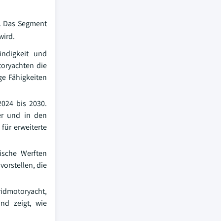
t. Das Segment
wird.
indigkeit und
toryachten die
ge Fähigkeiten
2024 bis 2030.
er und in den
 für erweiterte
ische Werften
orstellen, die
ridmotoryacht,
nd zeigt, wie