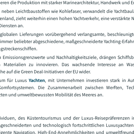
eren die Produktion mit starker Marinearchitektur, Handwerk und E
, neben Leichtbaustoffen wie Kohlefaser, verwandelt die Yachtbaul
enland, zieht weiterhin einen hohen Yachtverkehr, eine verstärkte 
Diensten an.
lobalen Lieferungen vorübergehend verlangsamte, beschleunigte
 immer beliebter abgeschiedene, maßgeschneiderte Yachting-Erfah
ngstreckenschiffen.
h Emissionsgrenzwerte und Nachhaltigkeitsziele, drängen Schiffsb
 Materialien zu innovieren. Das wachsende Interesse an Was
e auf die Green Deal-Initiativen der EU wider.
rum für Luxus
Yachten
, mit Unternehmen investieren stark in Au
 Komfortsystemen. Die Zusammenarbeit zwischen Werften, Te
etzten und umweltbewussten Mobilität des Meeres an.
dividuen, des Küstentourismus und der Luxus-Reisepräferenzen in
eschneiderten und technologisch fortschrittlichen Luxusyachten
elligente Navigation, High-End-Annehmlichkeiten und umweltfreund