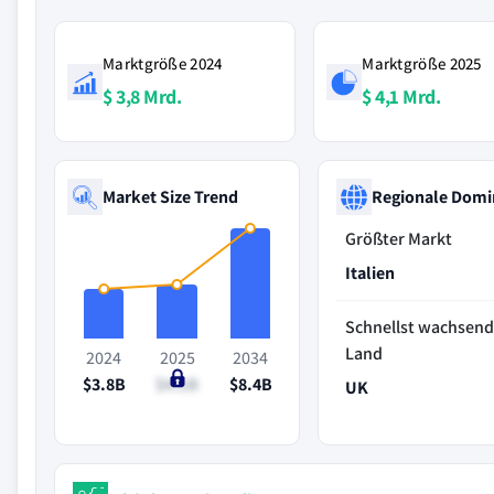
Marktgröße 2024
Marktgröße 2025
$ 3,8 Mrd.
$ 4,1 Mrd.
Market Size Trend
Regionale Domi
Größter Markt
Italien
Schnellst wachsen
Land
2024
2025
2034
$3.8B
$4.1B
$8.4B
UK