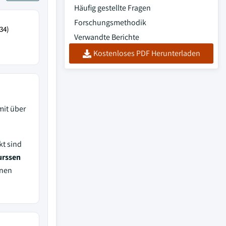
Häufig gestellte Fragen
Forschungsmethodik
34)
Verwandte Berichte
Kostenloses PDF Herunterladen
mit über
kt sind
urssen
inen