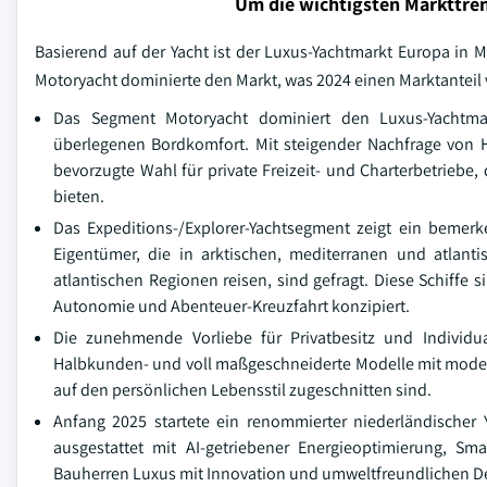
Um die wichtigsten Markttren
Basierend auf der Yacht ist der Luxus-Yachtmarkt Europa in M
Motoryacht dominierte den Markt, was 2024 einen Marktantei
Das Segment Motoryacht dominiert den Luxus-Yachtmark
überlegenen Bordkomfort. Mit steigender Nachfrage von H
bevorzugte Wahl für private Freizeit- und Charterbetriebe,
bieten.
Das Expeditions-/Explorer-Yachtsegment zeigt ein bemer
Eigentümer, die in arktischen, mediterranen und atlant
atlantischen Regionen reisen, sind gefragt. Diese Schiffe s
Autonomie und Abenteuer-Kreuzfahrt konzipiert.
Die zunehmende Vorliebe für Privatbesitz und Individu
Halbkunden- und voll maßgeschneiderte Modelle mit moder
auf den persönlichen Lebensstil zugeschnitten sind.
Anfang 2025 startete ein renommierter niederländischer 
ausgestattet mit AI-getriebener Energieoptimierung, S
Bauherren Luxus mit Innovation und umweltfreundlichen De