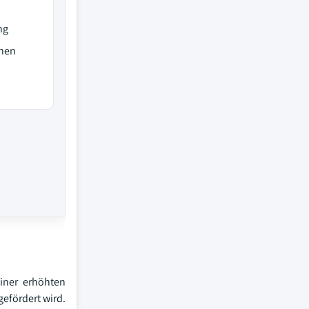
ng
onen
einer erhöhten
efördert wird.