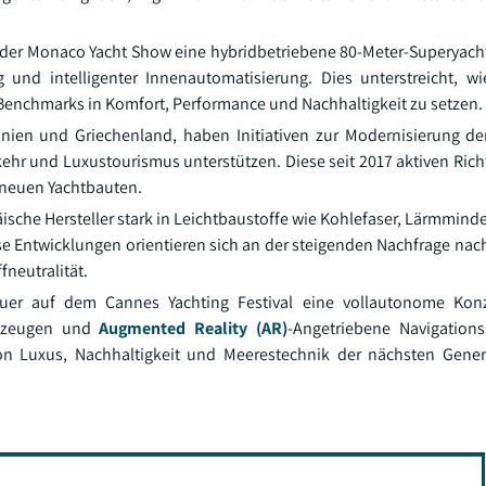
f der Monaco Yacht Show eine hybridbetriebene 80-Meter-Superyacht
nd intelligenter Innenautomatisierung. Dies unterstreicht, wi
 Benchmarks in Komfort, Performance und Nachhaltigkeit zu setzen.
anien und Griechenland, haben Initiativen zur Modernisierung d
ehr und Luxustourismus unterstützen. Diese seit 2017 aktiven Richt
 neuen Yachtbauten.
ische Hersteller stark in Leichtbaustoffe wie Kohlefaser, Lärmmin
ese Entwicklungen orientieren sich an der steigenden Nachfrage nac
neutralität.
bauer auf dem Cannes Yachting Festival eine vollautonome Konz
erkzeugen und
Augmented Reality (AR)
-Angetriebene Navigations
on Luxus, Nachhaltigkeit und Meerestechnik der nächsten Gener