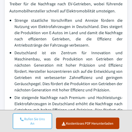
Treiber für die Nachfrage nach EV-Getrieben, wobei führende
Automobilhersteller schnell auf Elektromobilität umsteigen.
Strenge staatliche Vorschriften und Anreize fördern die
Nutzung von Elektrofahrzeugen in Deutschland. Dies steigert
die Produktion von E-Autos im Land und damit die Nachfrage
nach effizienten Getrieben, die die Effizienz der
Antriebsstränge der Fahrzeuge verbessern.
Deutschland ist ein Zentrum für Innovation und
Maschinenbau, was die Produktion von Getrieben der
nächsten Generation mit hoher Präzision und Effizienz
fördert. Hersteller konzentrieren sich auf die Entwicklung von
Getrieben mit verbesserter Zahneffizienz und geringem
Geräuschpegel. Dies fördert die Produktion von Getrieben der
nächsten Generation mit hoher Effizienz und Präzision.
Die steigende Nachfrage nach Premium- und Hochleistungs-
Elektrofahrzeugen in Deutschland erhöht die Nachfrage nach
Getrieben mit hoher Effizienz und Präzision. Dies fördert die
Produktion von Getrieben mit hoher Effizienz und Präzision,
Rufen Sie Uns
um die Effizienz der Antriebsstränge der Luxus-
An
Kostenloses PDF Herunterladen
Elektrofahrzeuge im Land zu verbessern.