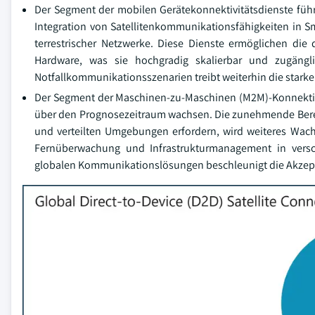
Der Segment der mobilen Gerätekonnektivitätsdienste füh
Integration von Satellitenkommunikationsfähigkeiten in S
terrestrischer Netzwerke. Diese Dienste ermöglichen di
Hardware, was sie hochgradig skalierbar und zugängl
Notfallkommunikationsszenarien treibt weiterhin die starke
Der Segment der Maschinen-zu-Maschinen (M2M)-Konnektivit
über den Prognosezeitraum wachsen. Die zunehmende Bereits
und verteilten Umgebungen erfordern, wird weiteres Wach
Fernüberwachung und Infrastrukturmanagement in versc
globalen Kommunikationslösungen beschleunigt die Akzept