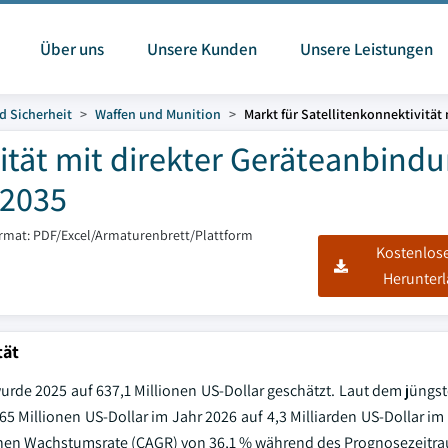
Über uns
Unsere Kunden
Unsere Leistungen
d Sicherheit
Waffen und Munition
Markt für Satellitenkonnektivität
vität mit direkter Geräteanbind
-2035
ormat: PDF/Excel/Armaturenbrett/Plattform
Kostenlos
Herunter
tät
wurde 2025 auf 637,1 Millionen US-Dollar geschätzt. Laut dem jüngs
965 Millionen US-Dollar im Jahr 2026 auf 4,3 Milliarden US-Dollar i
rlichen Wachstumsrate (CAGR) von 36,1 % während des Prognosezeitr