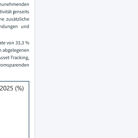
er zunehmenden
vität jenseits
ne zusätzliche
wendungen und
ate von 33,3 %
in abgelegenen
sset-Tracking,
tromsparenden