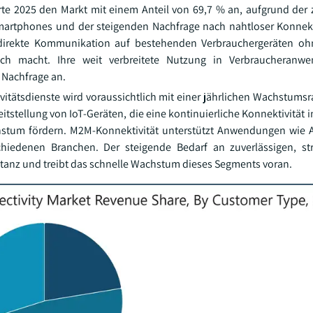
rte 2025 den Markt mit einem Anteil von 69,7 % an, aufgrund d
martphones und der steigenden Nachfrage nach nahtloser Konnekti
e direkte Kommunikation auf bestehenden Verbrauchergeräten oh
ich macht. Ihre weit verbreitete Nutzung in Verbraucheran
 Nachfrage an.
ätsdienste wird voraussichtlich mit einer jährlichen Wachstumsr
tellung von IoT-Geräten, die eine kontinuierliche Konnektivität 
stum fördern. M2M-Konnektivität unterstützt Anwendungen wie A
hiedenen Branchen. Der steigende Bedarf an zuverlässigen, s
anz und treibt das schnelle Wachstum dieses Segments voran.