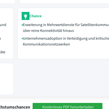
Chance
 und
Erweiterung in Mehrwertdienste für Satellitenkommu
über reine Konnektivität hinaus
n
Unternehmensadoption in Verteidigung und kritisch
Kommunikationsnetzwerken
räte
achstumschancen
Kostenloses PDF herunterladen