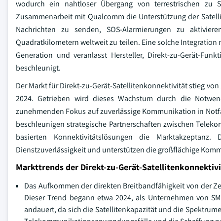
wodurch ein nahtloser Übergang von terrestrischen zu Sa
Zusammenarbeit mit Qualcomm die Unterstützung der Satellit
Nachrichten zu senden, SOS-Alarmierungen zu aktivier
Quadratkilometern weltweit zu teilen. Eine solche Integratio
Generation und veranlasst Hersteller, Direkt-zu-Gerät-Fu
beschleunigt.
Der Markt für Direkt-zu-Gerät-Satellitenkonnektivität stieg von
2024. Getrieben wird dieses Wachstum durch die Notwendig
zunehmenden Fokus auf zuverlässige Kommunikation in Notfäll
beschleunigen strategische Partnerschaften zwischen Teleko
basierten Konnektivitätslösungen die Marktakzeptanz
Dienstzuverlässigkeit und unterstützen die großflächige Komm
Markttrends der Direkt-zu-Gerät-Satellitenkonnektivi
Das Aufkommen der direkten Breitbandfähigkeit von der Zell
Dieser Trend begann etwa 2024, als Unternehmen von SMS 
andauert, da sich die Satellitenkapazität und die Spektru