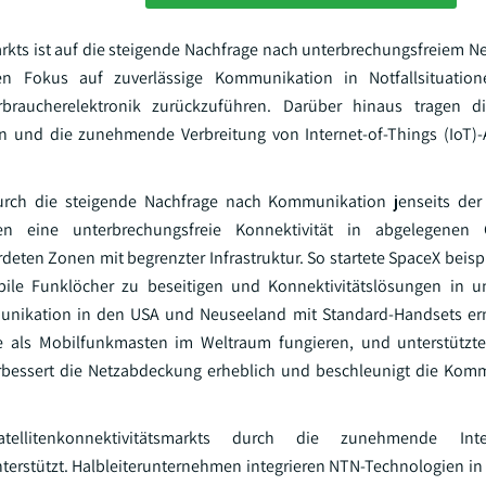
arkts ist auf die steigende Nachfrage nach unterbrechungsfreiem 
ten Fokus auf zuverlässige Kommunikation in Notfallsituatio
rbraucherelektronik zurückzuführen. Darüber hinaus tragen 
und die zunehmende Verbreitung von Internet-of-Things (IoT
 durch die steigende Nachfrage nach Kommunikation jenseits der 
en eine unterbrechungsfreie Konnektivität in abgelegenen 
eten Zonen mit begrenzter Infrastruktur. So startete SpaceX beisp
mobile Funklöcher zu beseitigen und Konnektivitätslösungen in 
munikation in den USA und Neuseeland mit Standard-Handsets erm
die als Mobilfunkmasten im Weltraum fungieren, und unterstütz
erbessert die Netzabdeckung erheblich und beschleunigt die Komm
llitenkonnektivitätsmarkts durch die zunehmende Inte
terstützt. Halbleiterunternehmen integrieren NTN-Technologien in 