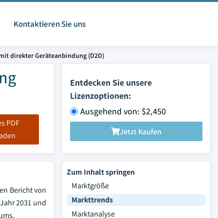
Kontaktieren Sie uns
 mit direkter Geräteanbindung (D2D)
ung
Entdecken Sie unsere
Lizenzoptionen:
Ausgehend von: $2,450
es PDF
Jetzt Kaufen
laden
Zum Inhalt springen
Marktgröße
ten Bericht von
Markttrends
m Jahr 2031 und
Marktanalyse
aums.