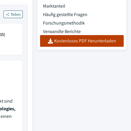
Marktanteil
Häufig gestellte Fragen
Teilen
Forschungsmethodik
Verwandte Berichte
35)
Kostenloses PDF Herunterladen
%
kt sind
ologies,
 einen