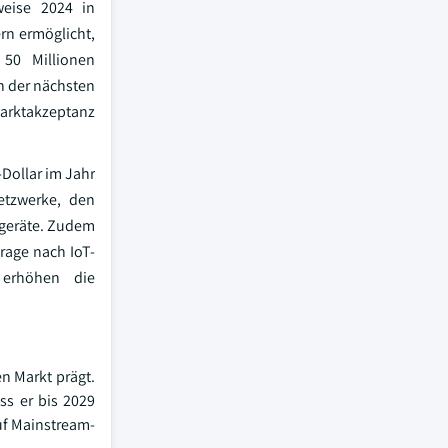
weise 2024 in
rn ermöglicht,
 50 Millionen
n der nächsten
arktakzeptanz
-Dollar im Jahr
etzwerke, den
rgeräte. Zudem
rage nach IoT-
 erhöhen die
n Markt prägt.
ss er bis 2029
uf Mainstream-