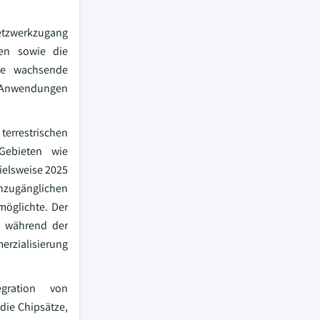
Netzwerkzugang
nen sowie die
die wachsende
)-Anwendungen
terrestrischen
Gebieten wie
ielsweise 2025
unzugänglichen
öglichte. Der
te während der
erzialisierung
gration von
die Chipsätze,