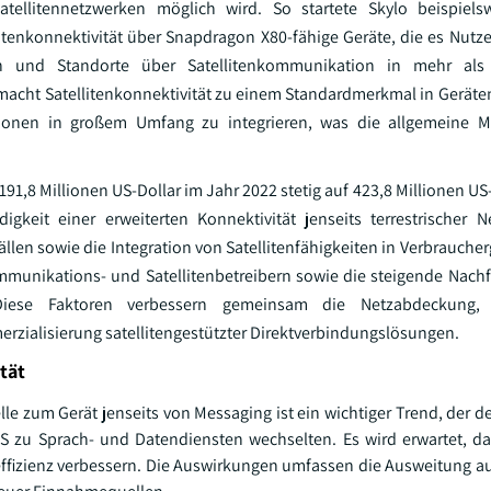
tellitennetzwerken möglich wird. So startete Skylo beispiels
enkonnektivität über Snapdragon X80-fähige Geräte, die es Nutze
en und Standorte über Satellitenkommunikation in mehr als
n macht Satellitenkonnektivität zu einem Standardmerkmal in Geräte
nktionen in großem Umfang zu integrieren, was die allgemeine M
 191,8 Millionen US-Dollar im Jahr 2022 stetig auf 423,8 Millionen US
keit einer erweiterten Konnektivität jenseits terrestrischer N
en sowie die Integration von Satellitenfähigkeiten in Verbrauche
mmunikations- und Satellitenbetreibern sowie die steigende Nachf
. Diese Faktoren verbessern gemeinsam die Netzabdeckung,
erzialisierung satellitengestützter Direktverbindungslösungen.
tät
e zum Gerät jenseits von Messaging ist ein wichtiger Trend, der de
zu Sprach- und Datendiensten wechselten. Es wird erwartet, da
meffizienz verbessern. Die Auswirkungen umfassen die Ausweitung a