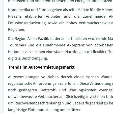
Herstellern und Anbietern erneuerbarer Energien unterstütze
Nordamerika und Europa gelten als reife Märkte für die Mietwag
Präsenz etablierter Anbieter und die zunehmende Ak
Emissionsreduzierung sowie ein hohes Verbraucherbewusst
Regionen.
Die Region Asien-Pazifik ist der am schnellsten wachsende M
Tourismus und die zunehmende Akzeptanz von app-basierte
Nationen verzeichnen eine starke Nachfrage nach flexiblen 
digitale Durchdringung.
Trends im Autovermietungsmarkt
Autovermietungen vollziehen derzeit einen raschen Wandel
regulatorische Anforderungen zu erfüllen. Diese Veränderung
nach geringeren Kraftstoff- und Wartungskosten vorange
umweltbewusste Verbraucher an. Gleichzeitig investieren Unte
um Reichweitenbeschränkungen und Ladeverfügbarkeit zu bewä
langfristige Flottenumstellung unterstützen.