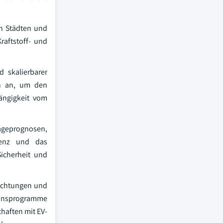
n Städten und
raftstoff- und
 skalierbarer
on an, um den
hängigkeit vom
rageprognosen,
zienz und das
Sicherheit und
lichtungen und
tionsprogramme
haften mit EV-