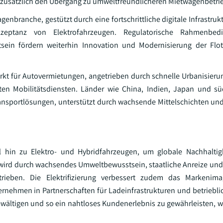
n zusätzlich den Übergang zu umweltfreundlicheren Mietwagenbetri
enbranche, gestützt durch eine fortschrittliche digitale Infrastrukt
zeptanz von Elektrofahrzeugen. Regulatorische Rahmenbed
sein fördern weiterhin Innovation und Modernisierung der Flot
arkt für Autovermietungen, angetrieben durch schnelle Urbanisieru
n Mobilitätsdiensten. Länder wie China, Indien, Japan und süd
Transportlösungen, unterstützt durch wachsende Mittelschichten 
 hin zu Elektro- und Hybridfahrzeugen, um globale Nachhaltigk
 wird durch wachsendes Umweltbewusstsein, staatliche Anreize und
trieben. Die Elektrifizierung verbessert zudem das Markenim
rnehmen in Partnerschaften für Ladeinfrastrukturen und betrieblic
ltigen und so ein nahtloses Kundenerlebnis zu gewährleisten, w