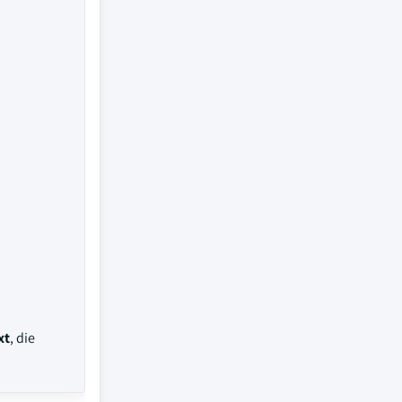
xt
, die