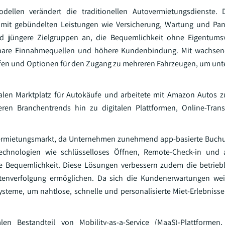
llen verändert die traditionellen Autovermietungsdienste. 
 mit gebündelten Leistungen wie Versicherung, Wartung und Pan
 und jüngere Zielgruppen an, die Bequemlichkeit ohne Eigentum
ehbare Einnahmequellen und höhere Kundenbindung. Mit wachsen
rifen und Optionen für den Zugang zu mehreren Fahrzeugen, um unt
gitalen Marktplatz für Autokäufe und arbeitete mit Amazon Auto
teren Branchentrends hin zu digitalen Plattformen, Online-Tra
overmietungsmarkt, da Unternehmen zunehmend app-basierte Buchu
chnologien wie schlüsselloses Öffnen, Remote-Check-in und a
ie Bequemlichkeit. Diese Lösungen verbessern zudem die betriebli
tenverfolgung ermöglichen. Da sich die Kundenerwartungen weit
systeme, um nahtlose, schnelle und personalisierte Miet-Erlebniss
 Bestandteil von Mobility-as-a-Service (MaaS)-Plattformen