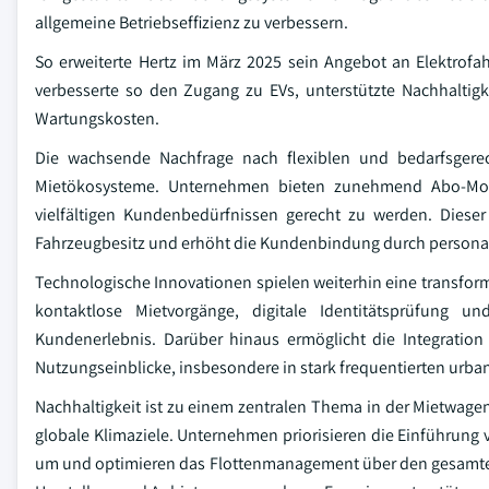
allgemeine Betriebseffizienz zu verbessern.
So erweiterte Hertz im März 2025 sein Angebot an Elektro
verbesserte so den Zugang zu EVs, unterstützte Nachhaltigk
Wartungskosten.
Die wachsende Nachfrage nach flexiblen und bedarfsgerech
Mietökosysteme. Unternehmen bieten zunehmend Abo-Model
vielfältigen Kundenbedürfnissen gerecht zu werden. Dieser
Fahrzeugbesitz und erhöht die Kundenbindung durch personali
Technologische Innovationen spielen weiterhin eine transform
kontaktlose Mietvorgänge, digitale Identitätsprüfung un
Kundenerlebnis. Darüber hinaus ermöglicht die Integration
Nutzungseinblicke, insbesondere in stark frequentierten urba
Nachhaltigkeit ist zu einem zentralen Thema in der Mietwag
globale Klimaziele. Unternehmen priorisieren die Einführu
um und optimieren das Flottenmanagement über den gesamten