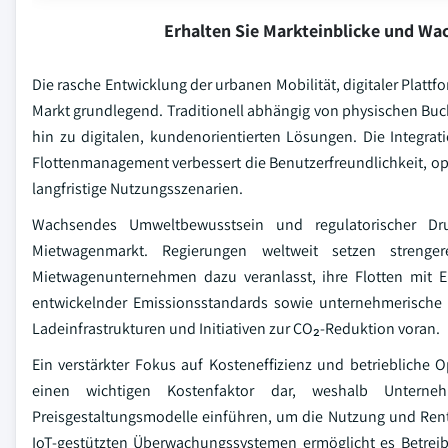
Erhalten Sie Markteinblicke und W
Die rasche Entwicklung der urbanen Mobilität, digitaler Pla
Markt grundlegend. Traditionell abhängig von physischen Buc
hin zu digitalen, kundenorientierten Lösungen. Die Integr
Flottenmanagement verbessert die Benutzerfreundlichkeit, op
langfristige Nutzungsszenarien.
Wachsendes Umweltbewusstsein und regulatorischer Dr
Mietwagenmarkt. Regierungen weltweit setzen streng
Mietwagenunternehmen dazu veranlasst, ihre Flotten mit E
entwickelnder Emissionsstandards sowie unternehmerische Na
Ladeinfrastrukturen und Initiativen zur CO₂-Reduktion voran.
Ein verstärkter Fokus auf Kosteneffizienz und betriebliche 
einen wichtigen Kostenfaktor dar, weshalb Untern
Preisgestaltungsmodelle einführen, um die Nutzung und Renta
IoT-gestützten Überwachungssystemen ermöglicht es Betreib