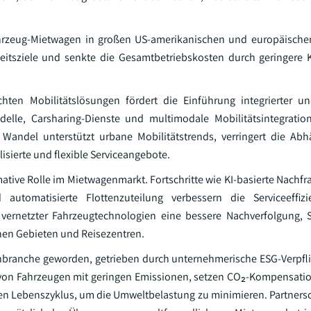
fahrzeug-Mietwagen in großen US-amerikanischen und europäische
eitsziele und senkte die Gesamtbetriebskosten durch geringere K
ten Mobilitätslösungen fördert die Einführung integrierter und
le, Carsharing-Dienste und multimodale Mobilitätsintegrati
 Wandel unterstützt urbane Mobilitätstrends, verringert die Ab
sierte und flexible Serviceangebote.
ative Rolle im Mietwagenmarkt. Fortschritte wie KI-basierte Nachf
d automatisierte Flottenzuteilung verbessern die Serviceeffi
 vernetzter Fahrzeugtechnologien eine bessere Nachverfolgung, 
nen Gebieten und Reisezentren.
enbranche geworden, getrieben durch unternehmerische ESG-Verpf
ng von Fahrzeugen mit geringen Emissionen, setzen CO₂-Kompensa
 Lebenszyklus, um die Umweltbelastung zu minimieren. Partnersc