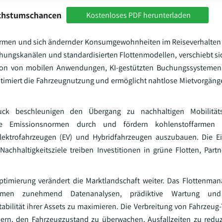
achstumschancen
Kostenloses PDF herunterladen
ttformen und sich ändernder Konsumgewohnheiten im Reiseverhalten
hungskanälen und standardisierten Flottenmodellen, verschiebt si
ation von mobilen Anwendungen, KI-gestützten Buchungssystemen
timiert die Fahrzeugnutzung und ermöglicht nahtlose Mietvorgänge
uck beschleunigen den Übergang zu nachhaltigen Mobilität
ere Emissionsnormen durch und fördern kohlenstoffarmen 
lektrofahrzeugen (EV) und Hybridfahrzeugen auszubauen. Die Ei
chhaltigkeitsziele treiben Investitionen in grüne Flotten, Partn
Optimierung verändert die Marktlandschaft weiter. Das Flottenman
ehmen zunehmend Datenanalysen, prädiktive Wartung un
bilität ihrer Assets zu maximieren. Die Verbreitung von Fahrzeug
ern, den Fahrzeugzustand zu überwachen, Ausfallzeiten zu redu