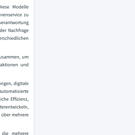
Diese Modelle
nenservice zu
sverantwortung
der Nachfrage
erschiedlichen
s zusammen, um
nsaktionen und
ngen, digitale
utomatisierte
che Effizienz,
erentwickeln,
e über mehrere
, die mehrere