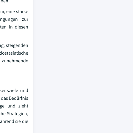
eben.
ur, eine starke
ingungen zur
ten in diesen
ng, steigenden
ostasiatische
und zunehmende
eitsziele und
 das Bedürfnis
age und zieht
he Strategien,
ährend sie die