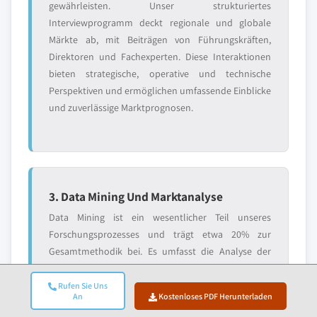
gewährleisten. Unser strukturiertes
Interviewprogramm deckt regionale und globale
Märkte ab, mit Beiträgen von Führungskräften,
Direktoren und Fachexperten. Diese Interaktionen
bieten strategische, operative und technische
Perspektiven und ermöglichen umfassende Einblicke
und zuverlässige Marktprognosen.
3. Data Mining Und Marktanalyse
Data Mining ist ein wesentlicher Teil unseres
Forschungsprozesses und trägt etwa 20% zur
Gesamtmethodik bei. Es umfasst die Analyse der
Marktstruktur, die Identifizierung von
Branchentrends und die Bewertung
Rufen Sie Uns
An
Kostenloses PDF Herunterladen
makroökonomischer Faktoren durch