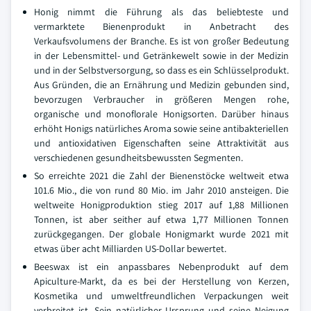
Honig nimmt die Führung als das beliebteste und
vermarktete Bienenprodukt in Anbetracht des
Verkaufsvolumens der Branche. Es ist von großer Bedeutung
in der Lebensmittel- und Getränkewelt sowie in der Medizin
und in der Selbstversorgung, so dass es ein Schlüsselprodukt.
Aus Gründen, die an Ernährung und Medizin gebunden sind,
bevorzugen Verbraucher in größeren Mengen rohe,
organische und monoflorale Honigsorten. Darüber hinaus
erhöht Honigs natürliches Aroma sowie seine antibakteriellen
und antioxidativen Eigenschaften seine Attraktivität aus
verschiedenen gesundheitsbewussten Segmenten.
So erreichte 2021 die Zahl der Bienenstöcke weltweit etwa
101.6 Mio., die von rund 80 Mio. im Jahr 2010 ansteigen. Die
weltweite Honigproduktion stieg 2017 auf 1,88 Millionen
Tonnen, ist aber seither auf etwa 1,77 Millionen Tonnen
zurückgegangen. Der globale Honigmarkt wurde 2021 mit
etwas über acht Milliarden US-Dollar bewertet.
Beeswax ist ein anpassbares Nebenprodukt auf dem
Apiculture-Markt, da es bei der Herstellung von Kerzen,
Kosmetika und umweltfreundlichen Verpackungen weit
verbreitet ist. Sein natürlicher Ursprung und seine Neigung