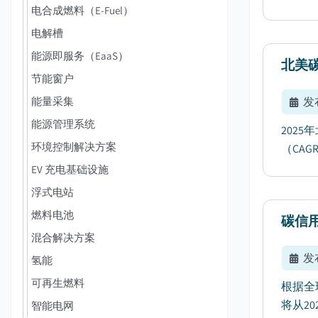
电合成燃料（E-Fuel）
电解槽
能源即服务（EaaS）
北美
节能窗户
能量采集
发
能源管理系统
202
环境控制解决方案
（CAGR
EV 充电基础设施
浮式电站
燃料电池
碳信
混合解决方案
发
氢能
可再生燃料
根据全球
将从20
智能电网