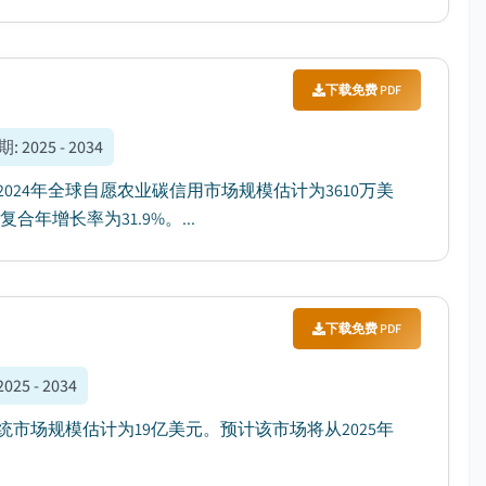
下载免费 PDF
期
:
2025 - 2034
一项研究，2024年全球自愿农业碳信用市场规模估计为3610万美
合年增长率为31.9%。...
下载免费 PDF
2025 - 2034
云端碳管理系统市场规模估计为19亿美元。预计该市场将从2025年