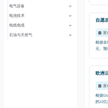
电气设备
电池技术
自愿
电线电缆
发
石油与天然气
根据全球
元。预计
欧洲
发
根据Gl
的22亿