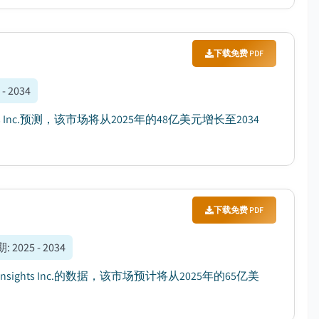
下载免费 PDF
 - 2034
ts Inc.预测，该市场将从2025年的48亿美元增长至2034
下载免费 PDF
期
:
2025 - 2034
nsights Inc.的数据，该市场预计将从2025年的65亿美