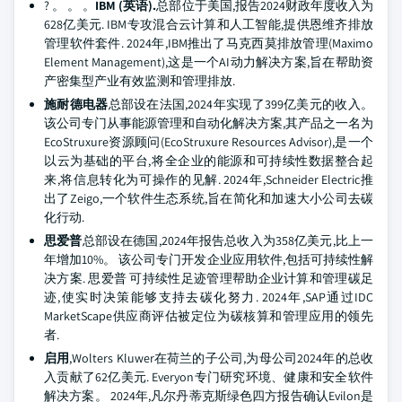
? 。 。 。
IBM (英语).
总部位于美国,报告2024财政年度收入为
628亿美元. IBM专攻混合云计算和人工智能,提供恩维齐排放
管理软件套件. 2024年,IBM推出了马克西莫排放管理(Maximo
Element Management),这是一个AI动力解决方案,旨在帮助资
产密集型产业有效监测和管理排放.
施耐德电器
总部设在法国,2024年实现了399亿美元的收入。
该公司专门从事能源管理和自动化解决方案,其产品之一名为
EcoStruxure资源顾问(EcoStruxure Resources Advisor),是一个
以云为基础的平台,将全企业的能源和可持续性数据整合起
来,将信息转化为可操作的见解. 2024年,Schneider Electric推
出了Zeigo,一个软件生态系统,旨在简化和加速大小公司去碳
化行动.
思爱普
总部设在德国,2024年报告总收入为358亿美元,比上一
年增加10%。 该公司专门开发企业应用软件,包括可持续性解
决方案. 思爱普 可持续性足迹管理帮助企业计算和管理碳足
迹,使实时决策能够支持去碳化努力. 2024年,SAP通过IDC
MarketScape供应商评估被定位为碳核算和管理应用的领先
者.
启用
,Wolters Kluwer在荷兰的子公司,为母公司2024年的总收
入贡献了62亿美元. Everyon专门研究环境、健康和安全软件
解决方案。 2024年,凡尔丹蒂克斯绿色四方报告确认Evilon是