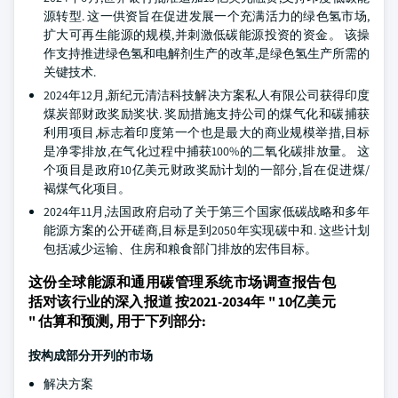
源转型. 这一供资旨在促进发展一个充满活力的绿色氢市场,
扩大可再生能源的规模,并刺激低碳能源投资的资金。 该操
作支持推进绿色氢和电解剂生产的改革,是绿色氢生产所需的
关键技术.
2024年12月,新纪元清洁科技解决方案私人有限公司获得印度
煤炭部财政奖励奖状. 奖励措施支持公司的煤气化和碳捕获
利用项目,标志着印度第一个也是最大的商业规模举措,目标
是净零排放,在气化过程中捕获100%的二氧化碳排放量。 这
个项目是政府10亿美元财政奖励计划的一部分,旨在促进煤/
褐煤气化项目。
2024年11月,法国政府启动了关于第三个国家低碳战略和多年
能源方案的公开磋商,目标是到2050年实现碳中和. 这些计划
包括减少运输、住房和粮食部门排放的宏伟目标。
这份全球能源和通用碳管理系统市场调查报告包
括对该行业的深入报道 按2021-2034年 " 10亿美元
" 估算和预测, 用于下列部分:
按构成部分开列的市场
解决方案