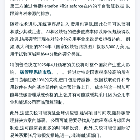
第三方通过包括Persefoni和Salesforce在内的平台验证数据,以
跟踪各种来源的排放。
随着技术进步,系统更容易进入,费用也更低,因此公司可以监测
和减少其碳足迹。 AI和区块链的进步使成本得以降低,规模得以
改进,结果碳管理现在对较小的公用事业来说是负担得起的。 例
如,澳大利亚的2024年《国家区块链路线图》拨款3,000万美元,
用于试验区域网格中分散的碳分类账。
特朗普总统在2025年4月颁布的关税将对整个国家产生重大影
响。
碳管理系统市场
。 。 。 通过对特定国家税率较高的所有
进口货物征收10%的关税,进口包括传感器、数据获取硬件和专
用软件在内的基本部件的成本预计将上升。 成本的这一增加可
能导致碳管理系统价格的上涨,并有可能减缓其采用,因为公用事
业和能源公司面临预算限制。
此外,这些关税可能扰乱全球供应链,延误项目时间表,阻碍碳管
理解决方案的部署。 公司可能需要寻找其他供应商或考虑国内
制造,这可能需要更多的时间和投资。 此外,关税可能使国际贸
易关系紧张,导致报复措施,进一步影响能源部门。