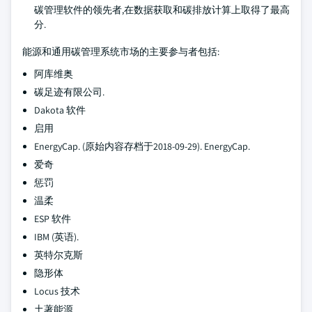
碳管理软件的领先者,在数据获取和碳排放计算上取得了最高
分.
能源和通用碳管理系统市场的主要参与者包括:
阿库维奥
碳足迹有限公司.
Dakota 软件
启用
EnergyCap. (原始内容存档于2018-09-29). EnergyCap.
爱奇
惩罚
温柔
ESP 软件
IBM (英语).
英特尔克斯
隐形体
Locus 技术
土著能源