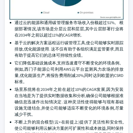
通过云的能源和通用碳管理服务市场收入份额超过51%。 根
据部署情况,该市场是分层云层和层层,其中云层部署行业将
在2034年之前以超过11%的CAGR增长.
基于云的解决方案远程运行碳管理工具,使公司能够实时跟踪
排放,优化能源使用. 这不仅有助于各组织满足监管要求,而且
有助于提高它们的总体可持续性业绩。
它们降低基础设施成本,支持迅速遵守不断变化的环境条例。
例如,西门子能源公司利用AWS云平台监测风力农场的排放
量,优化能源生产,将报告费用削减20%,同时达到欧盟的CSRD
标准。
场景系统将在2034年之前在超过10%的CAGR发展,因为安装
在当地是为了提供实时数据收集和分析,确保公司能够根据准
确信息迅速作出知情决定. 这种灵活性使得能够与现有基础
设施无缝结合,并使公司能够适应不断变化的环境条例,尽量
减少干扰。
不断上升的混合模型(云+在前提上)提供了灵活性和安全性,
使公司能够利用云解决方案的可扩展性和成本效益,同时保持