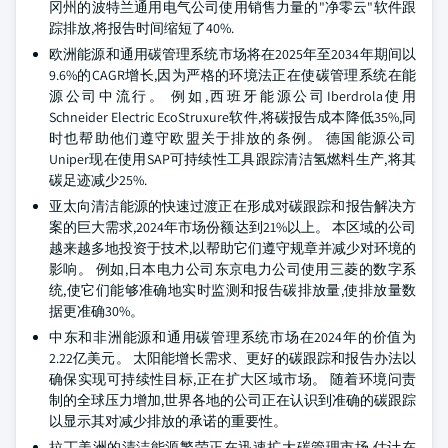
冈州的波特兰通用电气公司使用销售力量的"净零云"软件跟
踪排放,将报告时间缩短了40%.
欧洲能源和通用碳管理系统市场将在2025年至2034年期间以
9.6%的CAGR增长,因为严格的环境法正在使碳管理系统在能
源公司中流行。 例如,西班牙能源公司Iberdrola使用
Schneider Electric EcoStruxure软件,将碳报告成本降低35%,同
时也帮助他们遵守欧盟关于排放的条例。 德国能源公司
Uniper现在使用SAP可持续性工具跟踪清洁氢燃料生产,将其
碳足迹减少25%.
亚太向清洁能源的快速过渡正在形成对碳跟踪和报告解决方
案的巨大需求,2024年市场份额达到21%以上。 本区域的公司
越来越多地投资于技术,以帮助它们遵守规章并减少对环境的
影响。 例如,日本电力公司东京电力公司使用三菱的数字系
统,使它们能够准确地实时监测和报告碳排放量,使排放量数
据更准确30%。
中东和非洲能源和通用碳管理系统市场在2024年的价值为
2.22亿美元。 太阳能增长需求、更好的碳跟踪和报告办法以
确保实现可持续性目标,正在扩大区域市场。 随着环境问责
制的全球压力增加,世界各地的公司正在认识到准确的碳跟踪
以显示其对减少排放的承诺的重要性。
拉丁美洲的清洁能源繁荣正在迅速扩大碳管理市场,估计在