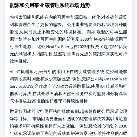
能源和公用事业 碳管理系统市场 趋势
包括太阳能和风能在内的可再生能源日益一体化,对准确的碳监
测和管理产生了更多的需求。 公用事业需要跟踪和管理各种能
源投入,同时跟上不断变化的环境标准。 例如,欧盟的可再生能
源计划旨在加速可再生能源的部署,到2030年将45%的能源用于
可再生能源。 此外,NextEra Energy在2023年投资了超过550亿美
元的风能和太阳能项目,这些项目需要先进的碳跟踪来实现可持
续性目标.
AI,IoT,机器学习,云分析的采用正在转变碳管理系统,使公司能够
精确地实时测量和减少其碳足迹. 例如,壳牌公司与Amazon Web
Services(AWS)合作建立了AI动力碳追踪系统,使用IOT传感器和机
器学习算法,在其全球石油和天然气业务中实时监测和分析温室
气体排放,提高准确性和遵守可持续性目标。
世界各国政府实行更严格的排放条例,越来越多的公司承诺实现
净零目标。 市场因需要全面和透明的碳管理解决方案以满足遵
约要求和可持续性目标而火上浇油。 例如,微软雄心勃勃的2030
年碳负承诺依赖于先进的碳核算解决方案,包括维持生命的AI驱