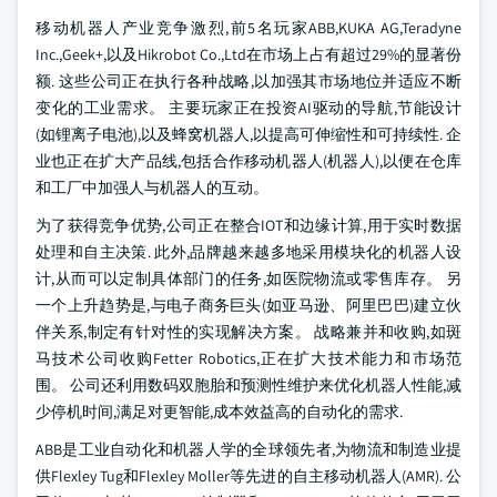
移动机器人产业竞争激烈,前5名玩家ABB,KUKA AG,Teradyne
Inc.,Geek+,以及Hikrobot Co.,Ltd在市场上占有超过29%的显著份
额. 这些公司正在执行各种战略,以加强其市场地位并适应不断
变化的工业需求。 主要玩家正在投资AI驱动的导航,节能设计
(如锂离子电池),以及蜂窝机器人,以提高可伸缩性和可持续性. 企
业也正在扩大产品线,包括合作移动机器人(机器人),以便在仓库
和工厂中加强人与机器人的互动。
为了获得竞争优势,公司正在整合IOT和边缘计算,用于实时数据
处理和自主决策. 此外,品牌越来越多地采用模块化的机器人设
计,从而可以定制具体部门的任务,如医院物流或零售库存。 另
一个上升趋势是,与电子商务巨头(如亚马逊、阿里巴巴)建立伙
伴关系,制定有针对性的实现解决方案。 战略兼并和收购,如斑
马技术公司收购Fetter Robotics,正在扩大技术能力和市场范
围。 公司还利用数码双胞胎和预测性维护来优化机器人性能,减
少停机时间,满足对更智能,成本效益高的自动化的需求.
ABB是工业自动化和机器人学的全球领先者,为物流和制造业提
供Flexley Tug和Flexley Moller等先进的自主移动机器人(AMR). 公