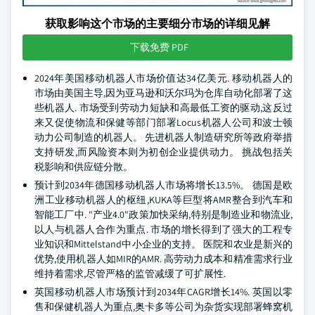
获取影响这个市场的主要细分市场的详细见解
下载免费 PDF
2024年美国移动机器人市场价值达34亿美元. 移动机器人的
市场由美国主导,因为亚马逊和沃尔玛为仓库自动化部署了这
些机器人. 市场受到劳动力短缺和高最低工资的驱动,这反过
来又促使物流和保健等部门部署Locus机器人公司和波士顿
动力公司制造的机器人。 先进机器人制造研究所等政府举措
支持研发,而风险资本则为初创企业提供动力。 挑战包括关
税影响和供应链分散。
预计到2034年德国移动机器人市场将增长13.5%。 德国是欧
洲工业移动机器人的枢纽,KUKA等巨型将AMR整合到汽车和
智能工厂中. "产业4.0"政策加快采纳,特别是制造业和物流业,
以人与机器人合作为重点. 市场的增长得到了强大的工程专
业知识和Mittelstand中小企业的支持。 医院和农业是新兴的
优势,使用机器人如MIR的AMR. 高劳动力成本和精准需求行业
维持着需求,尽管严格的监管减缓了可扩展性.
英国移动机器人市场预计到2034年CAGR增长14%. 英国以零
售和保健机器人为重点,奥卡多等公司为杂货实现部署蜂窝机