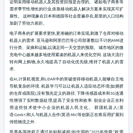
证明采用移动机器人及其投资回报是合理的。 诸如电子商务等
需求季节性增长的行业,依靠移动机器人解决方案来实现其可扩
展性。 这种现象在日本和德国等社会普遍存在,那里的人口结构
加剧了劳动力差距。
电子商务的扩展要求更快,更准确的订单实现,刺激了仓库对移动
机器人的需求. 亚马逊和阿里巴巴等公司部署数以千计的AMR进
行分类、采摘和运输,以满足同一天交货的预期。 城市地区的微
充电中心越来越多地使用紧凑的机器人来优化空间. 这场大流行
转向网上购物,永久地提高了自动化优先级,维持了机器人的需
求.
在AI,计算机视觉,和LiDAR中的突破使得移动机器人能够自主地
导航复杂的环境. 机器学习可以让机器人适应动态环境(如拥挤
的仓库或医院),没有预先定义的路径. 下降传感器成本和5G连通
性增强了实时数据处理,提高了安全性和效率. 创业企业正在利
用这些技术使中小企业的机器人民主化。 群团机器人(英
语:Geek+)和人与机器人合作(英语:Mir)等创新正在将应用扩展到
传统物流之外.
世界各国政府正通过补贴和减税(如中国的"2025年华商",欧盟