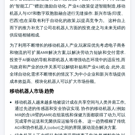
的"智能工厂"赠款)激励自动化. 产业4.0政策促进智能制造,移动
机器人与IOT和数字双胞胎融合进行无缝操作. 新兴市场(印度、
巴西)也在采取有利于自动化的政策,以提高竞争力。 这种自上
而下的推力补充了公司在机器人方面的投资,使之与未来无碍的
供应链相辅相成.
为了利用不断增长的移动机器人产业,玩家应优先考虑电子商务
和物流的可扩展AMR解决方案,以解决劳动力短缺和交付需求.
投资于AI驱动的导航和群机器人将增强动态环境中的适应性,而
与政府和产业的伙伴关系可以解锁补贴和产业4.0机会. 此外,在
全球自动化需求不断增长的情况下,为中小企业和新兴市场提供
成本效益高、模块化机器人可以扩大市场份额。
移动机器人市场 趋势
移动机器人越来越多地被设计成在共享空间与人类并肩工作,
通过先进的传感器和安全协议实现. 协作的移动机器人(例如
MIR的含UR臂的AMR)在组装线和保健方面都获得了动力,可以
完成零件运送和无菌供应运输等任务。 这一趋势模糊了传统
AGV和协作机器人(cobot)之间的界限,驱动混合解决方案.