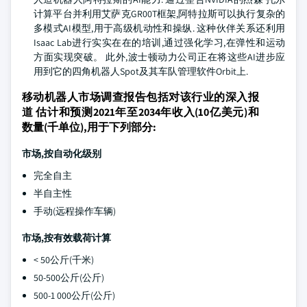
计算平台并利用艾萨克GR00T框架,阿特拉斯可以执行复杂的
多模式AI模型,用于高级机动性和操纵. 这种伙伴关系还利用
Isaac Lab进行实实在在的培训,通过强化学习,在弹性和运动
方面实现突破。 此外,波士顿动力公司正在将这些AI进步应
用到它的四角机器人Spot及其车队管理软件Orbit上.
移动机器人市场调查报告包括对该行业的深入报
道 估计和预测2021年至2034年收入(10亿美元)和
数量(千单位),用于下列部分:
市场,按自动化级别
完全自主
半自主性
手动(远程操作车辆)
市场,按有效载荷计算
< 50公斤(千米)
50-500公斤(公斤)
500-1 000公斤(公斤)