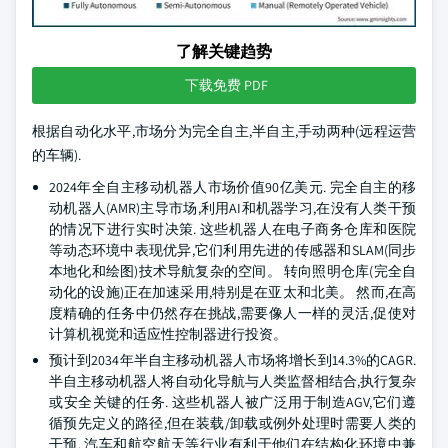
了解关键趋势
下载免费 PDF
根据自动化水平,市场分为完全自主,半自主,手动两种(远程运营
的车辆).
2024年全自主移动机器人市场价值90亿美元. 完全自主的移
动机器人(AMR)主导市场,利用AI和机器学习,在没有人类干预
的情况下进行实时决策. 这些机器人在电子商务仓库和医院
等动态环境中表现优异,它们利用先进的传感器和SLAM(同步
本地化和绘图)技术导航复杂的空间。 转向照明仓库(完全自
动化的设施)正在加速采用,特别是在亚太和北美。 然而,在高
度精确的任务中仍然存在挑战,需要像人一样的灵活,促使对
计算机视觉和适应性控制器进行投资。
预计到2034年半自主移动机器人市场将增长到14.3%的CAGR.
半自主移动机器人将自动化导航与人类监督相结合,执行复杂
或安全关键的任务. 这些机器人被广泛用于制造AGV,它们遵
循预先定义的路径,但在装载/卸载或例外处理时需要人类的
干预. 汽车和航空航天等行业有利于他们在结构化环境中兼