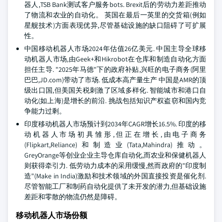
器人,TSB Bank测试客户服务bots. Brexit后的劳动力差距推动
了物流和农业的自动化。 英国在最后一英里的交货箱(例如
星舰技术)方面表现优异,尽管基础设施的缺口阻碍了可扩展
性。
中国移动机器人市场2024年估值26亿美元. 中国主导全球移
动机器人市场,由Geek+和Hikrobot在仓库和制造自动化方面
担任主导. "2025年马德"下的政府补贴,兴旺的电子商务(阿里
巴巴,JD.com)带动了市场. 低成本高产量生产 中国是AMR的顶
级出口国,但美国关税刺激了区域多样化. 智能城市和港口自
动化(如上海)是增长的前沿. 挑战包括知识产权盗窃和国内竞
争能力过剩。
印度移动机器人市场预计到2034年CAGR增长16.5%. 印度的移
动机器人市场初具雏形,但正在增长,由电子商务
(Flipkart,Reliance)和制造业(Tata,Mahindra)推动。
GreyOrange等创业企业主导仓库自动化,而农业和保健机器人
则获得牵引力. 低劳动力成本的采用缓慢,然而政府的"印度制
造"(Make in India)激励和技术领域的外国直接投资是催化剂.
尽管智能工厂和制药自动化提供了未开发的潜力,但基础设施
差距和零散的物流仍然是障碍。
移动机器人市场份额