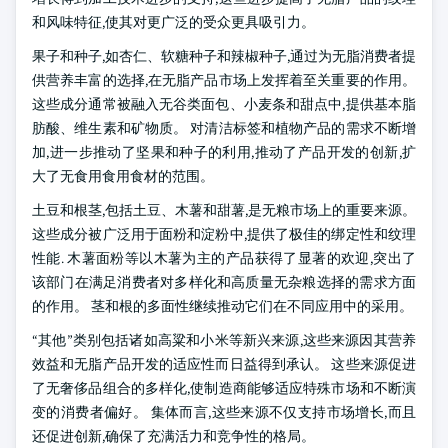
和风味特征,使其对更广泛的受众更具吸引力。
果子和种子,如杏仁、软糖种子和辣椒种子,通过为无脂消费者提
供营养丰富的选择,在无脂产品市场上发挥着至关重要的作用。
这些成分通常被融入无谷类面包、小麦条和甜点中,提供基本脂
肪酸、维生素和矿物质。 对清洁标签和植物产品的需求不断增
加,进一步推动了坚果和种子的利用,推动了产品开发的创新,扩
大了无食用食用食材的范围。
土豆和根茎,包括土豆、木薯和甜薯,是无粮市场上的重要来源。
这些成分被广泛用于面粉和淀粉中,提供了极佳的绑定性和纹理
性能. 木薯面粉等以木薯为主的产品获得了显著的欢迎,突出了
该部门在满足消费者对多样化和高质量无杂粮选择的需求方面
的作用。 茎和根的多面性继续推动它们在不同应用中的采用。
“其他”类别包括诸如高粱和小米等新兴来源,这些来源因其营养
效益和无脂产品开发的适应性而日益得到承认。 这些来源促进
了无奢侈品组合的多样化,使制造商能够适应特殊市场和不断演
变的消费者偏好。 集体而言,这些来源不仅支持市场增长,而且
还促进创新,确保了充满活力和竞争性的格局。