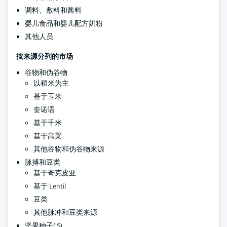
调料、敷料和酱料
婴儿食品和婴儿配方奶粉
其他人员
按来源分列的市场
谷物和伪谷物
以稻米为主
基于玉米
奎诺语
基于千米
基于高粱
其他谷物和伪谷物来源
脉搏和豆类
基于奇克皮亚
基于 Lentil
豆类
其他脉冲和豆类来源
坚果种子( S)