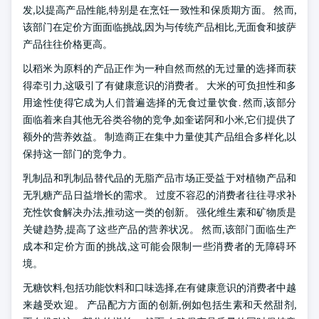
发,以提高产品性能,特别是在烹饪一致性和保质期方面。 然而,
该部门在定价方面面临挑战,因为与传统产品相比,无面食和披萨
产品往往价格更高。
以稻米为原料的产品正作为一种自然而然的无过量的选择而获
得牵引力,这吸引了有健康意识的消费者。 大米的可负担性和多
用途性使得它成为人们普遍选择的无食过量饮食. 然而,该部分
面临着来自其他无谷类谷物的竞争,如奎诺阿和小米,它们提供了
额外的营养效益。 制造商正在集中力量使其产品组合多样化,以
保持这一部门的竞争力。
乳制品和乳制品替代品的无脂产品市场正受益于对植物产品和
无乳糖产品日益增长的需求。 过度不容忍的消费者往往寻求补
充性饮食解决办法,推动这一类的创新。 强化维生素和矿物质是
关键趋势,提高了这些产品的营养状况。 然而,该部门面临生产
成本和定价方面的挑战,这可能会限制一些消费者的无障碍环
境。
无糖饮料,包括功能饮料和口味选择,在有健康意识的消费者中越
来越受欢迎。 产品配方方面的创新,例如包括生素和天然甜剂,