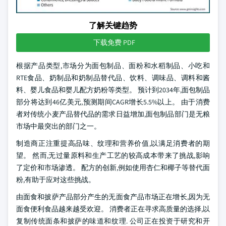
了解关键趋势
下载免费 PDF
根据产品类型,市场分为面包制品、面粉和水稻制品、小吃和
RTE食品、奶制品和奶制品替代品、饮料、调味品、调料和酱
料、婴儿食品和婴儿配方奶粉等类型。 预计到2034年,面包制品
部分将达到46亿美元,预测期间CAGR增长5.5%以上。 由于消费
者对传统小麦产品替代品的需求日益增加,面包制品部门是无粮
市场中最突出的部门之一。
制造商正注重提高品味、纹理和营养价值,以满足消费者的期
望。 然而,无过量原料和生产工艺的较高成本带来了挑战,影响
了定价和市场渗透。 配方的创新,例如使用杏仁和椰子等替代面
粉,有助于应对这些挑战。
由面食和披萨产品部分产生的无面食产品市场正在增长,因为无
面食便利食品越来越受欢迎。 消费者正在寻求高质量的选择,以
复制传统面条和披萨的味道和纹理. 公司正在投资于研究和开