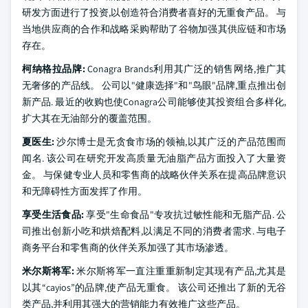
研发方面进行了投资,以创造符合消费者喜好的无重食产品。 与
当地供应商的合作和战略采购帮助了谷物加强其供应链和市场
存在。
柯纳格拉品牌:
Conagra Brands利用其广泛的销售网络,推广其
无奢侈的产品线。 公司以"健康选择"和"鸟眼"品牌,重点推出创
新产品. 最近的收购也使Conagra公司能够使其投资组合多样化,
扩大其在无油部分的覆盖范围。
夏医生:
沙尔博士是无贪食市场的领袖,以其广泛的产品范围而
闻名. 该公司在研究开发高质量无油脂产品方面投入了大量资
金。 与保健专业人员和零售商的战略伙伴关系在提高品牌意识
和无障碍性方面发挥了作用。
享受生活食品:
享受"生命食品"专攻抗过敏性能和无脂产品. 公
司推出创新小吃和烘焙配料,以满足不同的消费者需求. 与电子
商务平台和零售商的伙伴关系加强了其市场渗透。
米尔斯将军:
米尔斯将军一直注重重新制定其现有产品,尤其是
以其“cayios”的品牌,使产品无重食。 该公司还推出了新的无谷
类产品,并利用其强大的营销能力有效推广这些产品。