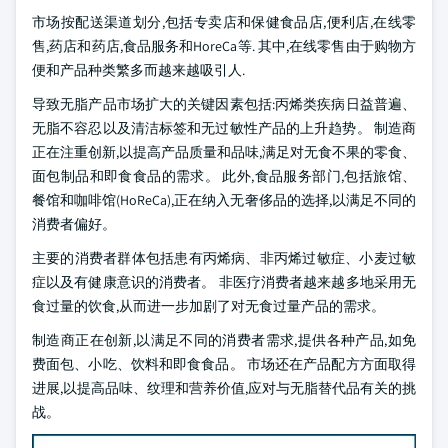
市场按配送渠道划分,包括专卖店和保健食品店,便利店,在线零
售,药店和药店,食品服务和HoreCa等. 其中,在线零售由于购物方
便和产品种类繁多而越来越吸引人.
导致无脂产品市场扩大的关键因素包括:丙烯类疾病日益普遍、
无脂不容忍以及清洁标签和无过敏性产品的上升趋势。 制造商
正在注重创新,以提高产品质量和品味,满足对无食不果的零食、
面包制品和即食食品的需求。 此外,食品服务部门,包括旅馆、
餐馆和咖啡馆(HoReCa),正在纳入无奢侈品的选择,以满足不同的
消费者偏好。
主要的消费者群体包括患有丙烯病、非丙烯过敏症、小麦过敏
症以及有健康意识的消费者。 非医疗消费者越来越多地采用无
食过量的饮食,从而进一步加剧了对无食过量产品的需求。
制造商正在创新,以满足不同的消费者需求,提供各种产品,如免
费面包、小吃、饮料和即食食品。 市场还在产品配方方面取得
进展,以提高品味、纹理和营养价值,应对与无脂替代品有关的挑
战。