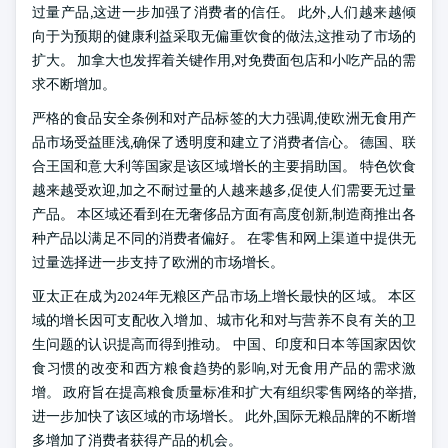
过量产品,这进一步加强了消费者的信任。 此外,人们越来越倾
向于为预期的健康利益采取无偏重饮食的做法,这推动了市场的
扩大。 加拿大也发挥着关键作用,对免费面包店和小吃产品的需
求不断增加。
严格的食品安全条例和对产品标签的大力强调,使欧洲无食用产
品市场受益匪浅,确保了透明度和建立了消费者信心。 德国、联
合王国和意大利等国家是该区域增长的主要捐助国。 特色饮食
越来越受欢迎,加之不耐过量的人越来越多,促使人们需要无过量
产品。 本区域还看到在无奢侈品方面有高度创新,制造商推出各
种产品以满足不同的消费者偏好。 在零售和网上渠道中提供无
过量选择进一步支持了欧洲的市场增长。
亚太正在成为2024年无粮区产品市场上增长最快的区域。 本区
域的增长因可支配收入增加、城市化和对与营养不良有关的卫
生问题的认识提高而得到推动。 中国、印度和日本等国家因饮
食习惯的改变和西方粮食趋势的影响,对无食用产品的需求激
增。 政府旨在提高粮食质量标准和扩大有组织零售网络的举措,
进一步加快了该区域的市场增长。 此外,国际无粮品牌的不断增
多增加了消费者获得产品的机会。