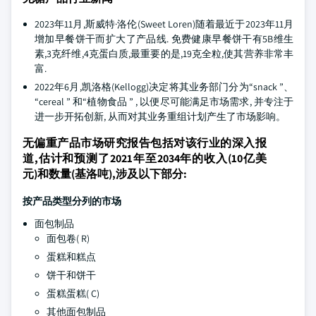
2023年11月,斯威特·洛伦(Sweet Loren)随着最近于2023年11月
增加早餐饼干而扩大了产品线. 免费健康早餐饼干有5B维生
素,3克纤维,4克蛋白质,最重要的是,19克全粒,使其营养非常丰
富.
2022年6月,凯洛格(Kellogg)决定将其业务部门分为“snack ”、
“cereal ” 和“植物食品 ” , 以便尽可能满足市场需求, 并专注于
进一步开拓创新, 从而对其业务重组计划产生了市场影响。
无偏重产品市场研究报告包括对该行业的深入报
道,估计和预测了2021年至2034年的收入(10亿美
元)和数量(基洛吨),涉及以下部分:
按产品类型分列的市场
面包制品
面包卷( R)
蛋糕和糕点
饼干和饼干
蛋糕蛋糕( C)
其他面包制品