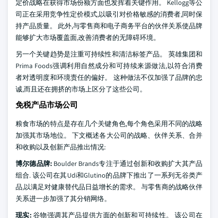
定价战略在获得市场份额方面也发挥着关键作用。 Kellogg等公
司正在采用竞争性定价模式,以吸引对价格敏感的消费者,同时保
持产品质量。 此外,与零售商和电子商务平台的伙伴关系使品牌
能够扩大市场覆盖面,改善消费者的无障碍环境。
另一个关键趋势是注重可持续性和清洁标签产品。 英雄集团和
Prima Foods强调利用自然成分和可持续来源做法,以符合消费
者对透明度和环境责任的偏好。 这种做法不仅加强了品牌的忠
诚,而且还在拥挤的市场上区分了这些公司。
免税产品市场公司
粮食市场的特点是存在几个关键角色,每个角色采用不同的战略
加强其市场地位。 下文概述各大公司的战略、伙伴关系、合并
和收购以及创新产品推出情况:
博尔德品牌:
Boulder Brands专注于通过创新和收购扩大其产品
组合. 该公司在其Udi和Glutino的品牌下推出了一系列无谷类产
品,以满足对健康替代品日益增长的需求。 与零售商的战略伙伴
关系进一步加强了其分销网络。
现实:
谷物强调其产品提供方面的创新和可持续性。 该公司在