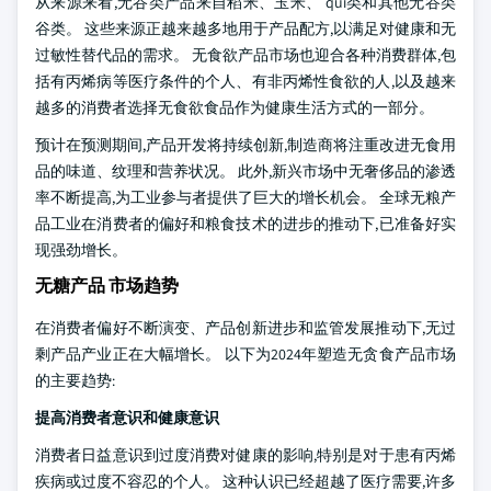
从来源来看,无谷类产品来自稻米、玉米、 qui类和其他无谷类
谷类。 这些来源正越来越多地用于产品配方,以满足对健康和无
过敏性替代品的需求。 无食欲产品市场也迎合各种消费群体,包
括有丙烯病等医疗条件的个人、有非丙烯性食欲的人,以及越来
越多的消费者选择无食欲食品作为健康生活方式的一部分。
预计在预测期间,产品开发将持续创新,制造商将注重改进无食用
品的味道、纹理和营养状况。 此外,新兴市场中无奢侈品的渗透
率不断提高,为工业参与者提供了巨大的增长机会。 全球无粮产
品工业在消费者的偏好和粮食技术的进步的推动下,已准备好实
现强劲增长。
无糖产品 市场趋势
在消费者偏好不断演变、产品创新进步和监管发展推动下,无过
剩产品产业正在大幅增长。 以下为2024年塑造无贪食产品市场
的主要趋势:
提高消费者意识和健康意识
消费者日益意识到过度消费对健康的影响,特别是对于患有丙烯
疾病或过度不容忍的个人。 这种认识已经超越了医疗需要,许多