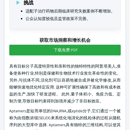
挑战
适配子治疗药物后期临床研究失败案例不断增加。
公众认知度较低且监管政策不完善。
获取市场洞察和增长机会
下载免费 PDF
具有目标分子高度特异性和亲和性的独特特性的阿普塔美人,准
备使各种行业,特别是保健和生物技术行业发生革命性的变化。
另外,与抗体不同,活化剂可以容易地被合成并被化学修改,从而
能够快速地优化特定应用. 这种可扩展性确保了高效和有成本效
益的生产,加快了研发进程。 此外,量子体积小、免疫力低、定
制方便,导致目标约束得到加强并减少了非目标效应。
Aptamers是短而单弦的DNA,RNA,或eptide分子,它们通过一个被
称为由指数浓缩(SELEX)来系统化地演化的线粒体的过程从随机
序列的大型库中选择. Aptamers具有独特的三维结构,可以使其