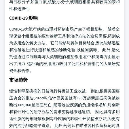
与目标分子,如蛋白质,核酸,小分子,或细胞相接,具有较高的亲和
性和选择性.
COVID-19 影响
COVID-19大流行病的出现对药剂市场产生了积极影响。 随着全
球保健小组迅速响应对诊断工具和治疗方法的迫切需要,药剂成
为多用途的解决办法。 它们能够与具体目标结合,因此能够迅速
和准确地进行快速和敏感的诊断化验,以检测病毒。 此外,活化
剂也通过抑制病毒与人类细胞的相互作用,在中和病毒方面显示
出了潜力. 这种新的应用潜力吸引了公共和私营部门的大量研究
资金和合作。
市场趋势
慢性和罕见疾病的日益流行将促进工业收益。 例如,根据美国癌
症协会的报告,2022年,估计仅美国就有190万起新癌症病例被诊
断出,609,360起癌症死亡. 随着这些疾病的负担继续增加,对创新
和有针对性的治疗办法的需求变得越来越迫切。 因此,具有多用
途性质的药剂能够根据每种疾病的独特性开发精准疗法,为更有
效的治疗战略铺平道路。 此外,药剂师在瞄准各种疾病标记时具