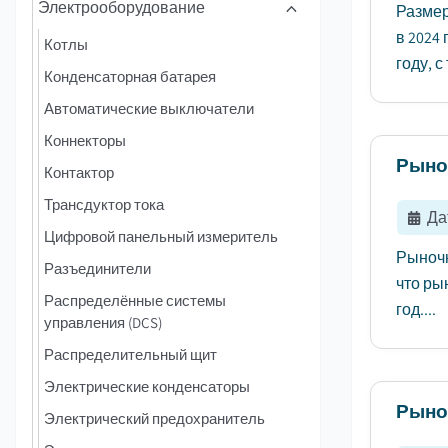
Электрооборудование
Размер
в 2024
Котлы
году, с
Конденсаторная батарея
Автоматические выключатели
Коннекторы
Рыно
Контактор
Трансдуктор тока
Да
Цифровой панельный измеритель
Рыночн
Разъединители
что ры
Распределённые системы
год....
управления (DCS)
Распределительный щит
Электрические конденсаторы
Рыно
Электрический предохранитель