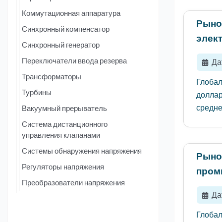
Коммутационная аппаратура
Рыно
Синхронный компенсатор
элек
Синхронный генератор
Переключатели ввода резерва
Да
Трансформаторы
Глобал
Турбины
доллар
среднег
Вакуумный прерыватель
Система дистанционного
управления клапанами
Системы обнаружения напряжения
Рыно
Регуляторы напряжения
пром
Преобразователи напряжения
Да
Глобал