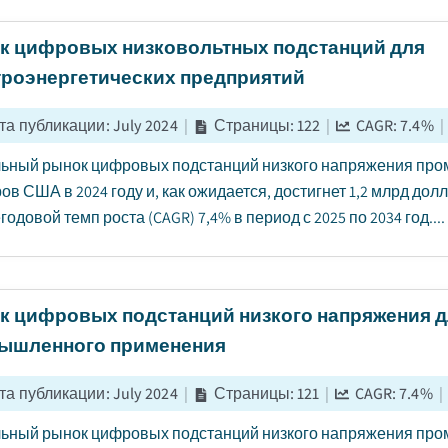
к цифровых низковольтных подстанций для
троэнергетических предприятий
та публикации
:
July 2024
|
Страницы
:
122
|
CAGR:
7.4
%
|
ьный рынок цифровых подстанций низкого напряжения про
ов США в 2024 году и, как ожидается, достигнет 1,2 млрд до
одовой темп роста (CAGR) 7,4% в период с 2025 по 2034 год....
к цифровых подстанций низкого напряжения 
ышленного применения
та публикации
:
July 2024
|
Страницы
:
121
|
CAGR:
7.4
%
|
ьный рынок цифровых подстанций низкого напряжения пром