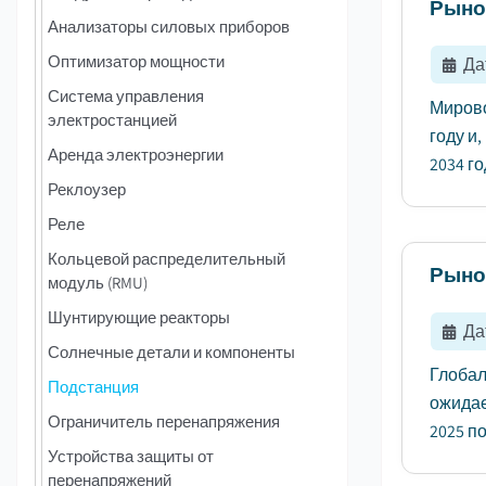
Рыно
Анализаторы силовых приборов
Оптимизатор мощности
Да
Система управления
Мирово
электростанцией
году и
Аренда электроэнергии
2034 год
Реклоузер
Реле
Кольцевой распределительный
Рыно
модуль (RMU)
Шунтирующие реакторы
Да
Солнечные детали и компоненты
Глобал
Подстанция
ожидае
Ограничитель перенапряжения
2025 по
Устройства защиты от
перенапряжений