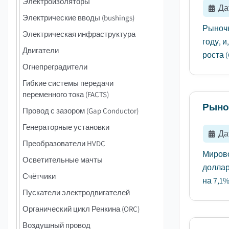
Электроизоляторы
Да
Электрические вводы (bushings)
Рыночн
Электрическая инфраструктура
году, 
Двигатели
роста (
Огнепреградители
Гибкие системы передачи
переменного тока (FACTS)
Рыно
Провод с зазором (Gap Conductor)
Генераторные установки
Да
Преобразователи HVDC
Мирово
Осветительные мачты
доллар
Счётчики
на 7,1%
Пускатели электродвигателей
Органический цикл Ренкина (ORC)
Воздушный провод