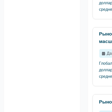
доллар
среднег
Рыно
масш
Да
Глобал
доллар
среднег
Рыно